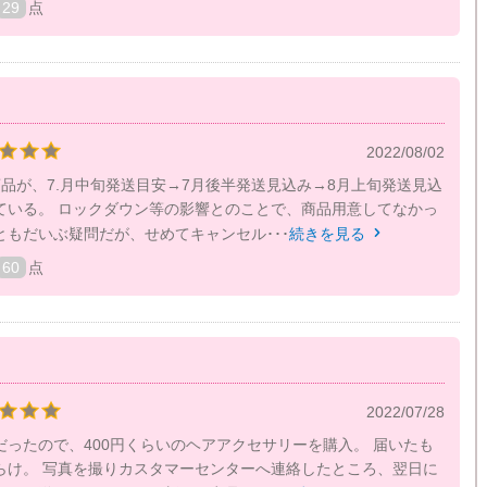
29
点
2022/08/02
品が、7.月中旬発送目安→7月後半発送見込み→8月上旬発送見込
ている。 ロックダウン等の影響とのことで、商品用意してなかっ
ともだいぶ疑問だが、せめてキャンセル･･･
続きを見る

60
点
！
2022/07/28
だったので、400円くらいのヘアアクセサリーを購入。 届いたも
らけ。 写真を撮りカスタマーセンターへ連絡したところ、翌日に