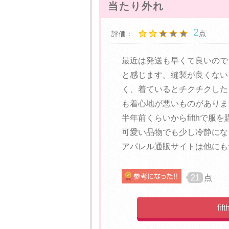
当たり外れ
2
点
評価：
最近は発送も早くて良いので
と感じます。縫製が良くない
く、着ているとチクチクした
も着心地が悪いものがありま
半年前くらいからfifthで
可愛い品物でも少し冷静にな
アパレル通販サイトは他にも
21
点
f