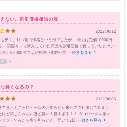
りえない。割引価格相当の服
2022/08/12
定価も安く、且つ割引価格という形でしたが、 最近は定価10000円
り。 実際今まで購入していた商品も割引価格で買っていたとはい
0円とか8000円では絶対無い素材や質･･･
続きを見る

91
点
んな臭くなるの？
2022/08/05
きてきたところにセールのお知らせが来たので利用してみまし
たけど信じられないほど臭い！臭すぎる！！ カゴバッグ→激ク
ァブってみたら多少和らいだ。届いて2日･･･
続きを見る
