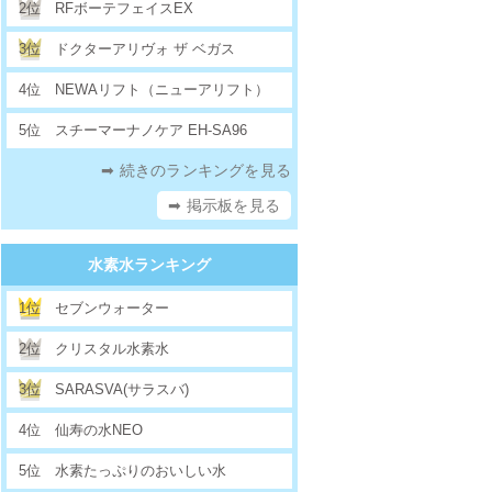
2位
RFボーテフェイスEX
3位
ドクターアリヴォ ザ ベガス
4位
NEWAリフト（ニューアリフト）
5位
スチーマーナノケア EH-SA96
➡ 続きのランキングを見る
➡ 掲示板を見る
水素水ランキング
1位
セブンウォーター
2位
クリスタル水素水
3位
SARASVA(サラスバ)
4位
仙寿の水NEO
5位
水素たっぷりのおいしい水