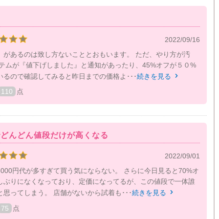
2022/09/16
）があるのは致し方ないこととおもいます。 ただ、やり方が汚
イテムが『値下げしました』と通知があったり、45%オフが５０%
いるので確認してみると昨日までの価格よ･･･
続きを見る

110
点
でどんどん値段だけが高くなる
2022/09/01
3000円代が多すぎて買う気にならない。 さらに今日見ると70%オ
しぶりになくなっており、定価になってるが、この値段で一体誰
思ってしまう。 店舗がないから試着も･･･
続きを見る

75
点