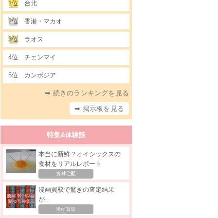
1位
台北
2位
香港・マカオ
3位
ラオス
4位
チェンマイ
5位
カンボジア
➡ 続きのランキングを見る
➡ 掲示板を見る
特集&体験談
本当に新鮮？オイシックスの
食材をリアルレポート
食材宅配
漫画買取で驚きの査定結果
が…
漫画買取