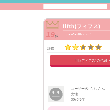
fifth(フィフス)
19
https://5-fifth.com/
位
評価：
fifth(フィフス)の
詳細
ユーザー名: らら さん
女性
30代後半