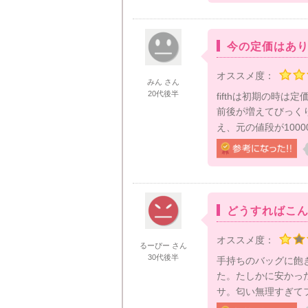
今の定価はあ
オススメ度：
みん さん
20代後半
fifthは初期の時は
前後が増えてびっく
え、元の値段が1000
どうすればこ
オススメ度：
るーぴー さん
30代後半
手持ちのバッグに飽
た。たしかに安かっ
サ。匂い無理すぎてフ