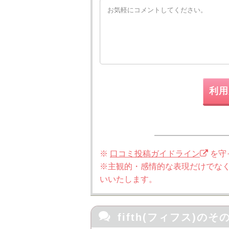
利用
※
口コミ投稿ガイドライン
を守
※主観的・感情的な表現だけでな
いいたします。

fifth(フィフス)の
そ