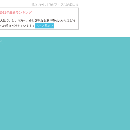
当たり外れ｜fifth(フィフス)の口コミ
2021年最新ランキング
人数で。という方へ、少し贅沢なお取り寄せおせちはどう
ちの注文が増えています！
もっと見る >
ミ