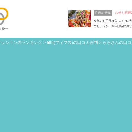
おせち料理
注目の特集
今年のお正月は久しぶりに大
でしょうか。今年は特におせ
ァッションのランキング
>
fifth(フィフス)の口コミ評判
>
ららさんの口コ