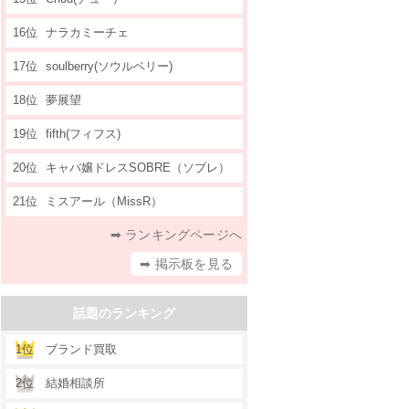
16位
ナラカミーチェ
17位
soulberry(ソウルベリー)
18位
夢展望
19位
fifth(フィフス)
20位
キャバ嬢ドレスSOBRE（ソブレ）
21位
ミスアール（MissR）
➡ ランキングページへ
➡ 掲示板を見る
話題のランキング
1位
ブランド買取
2位
結婚相談所