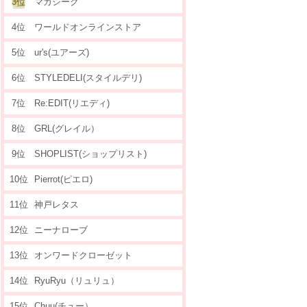
3位
マガシーク
4位
ワールドオンラインストア
5位
ur's(ユアーズ)
6位
STYLEDELI(スタイルデリ)
7位
Re:EDIT(リエディ)
8位
GRL(グレイル）
9位
SHOPLIST(ショップリスト)
10位
Pierrot(ピエロ)
11位
神戸レタス
12位
ニーナローブ
13位
オンワードクローゼット
14位
RyuRyu（リュリュ）
15位
Chuu(チュー）