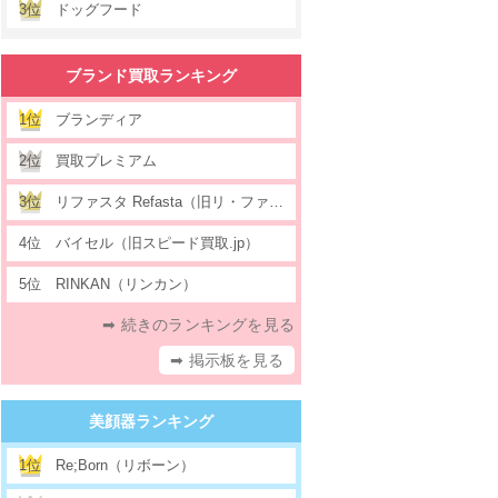
3位
ドッグフード
ブランド買取ランキング
1位
ブランディア
2位
買取プレミアム
3位
リファスタ Refasta（旧リ・ファウンデーション）
4位
バイセル（旧スピード買取.jp）
5位
RINKAN（リンカン）
➡ 続きのランキングを見る
➡ 掲示板を見る
美顔器ランキング
1位
Re;Born（リボーン）