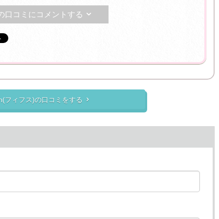
の口コミにコメントする

ifth(フィフス)の口コミをする
