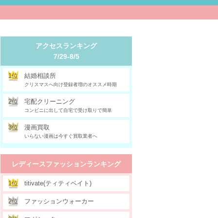
アクセスランキング
7/29-8/5
1位
結婚相談所
クリスマスへ向け登録者増のオススメ時期
2位
宅配クリーニング
コンビニに出して自宅で受け取りで簡単
3位
漫画買取
いらない漫画は今すぐ買取業者へ
レディースファッションランキング
1位
titivate(ティティベイト)
2位
ファッションウォーカー