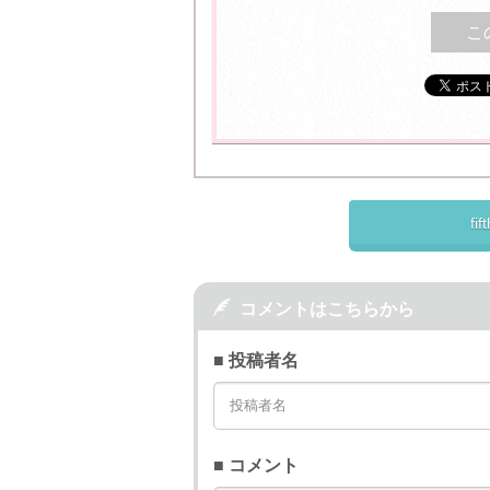
こ
f

コメントはこちらから
■ 投稿者名
■ コメント