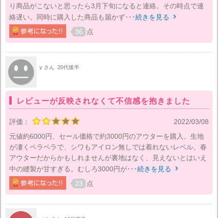
り商品がこないと思ったら3月下旬になると連絡。その時点で連
絡遅い。同時に購入した商品も届かず･･･
続きを見る

36
点
y さん
20代後半
レビューが反映されなくて不信感を抱きました
評価：
2022/03/08
元値約6000円、セール価格で約3000円のアウターを購入。生地
が凄くペラペラで、シワもアイロン無しでは着れないレベル。春
アウターだからかもしれませんが裏地はなく、見えないとはいえ
中の縫製が甘すぎる。むしろ3000円が･･･
続きを見る

23
点