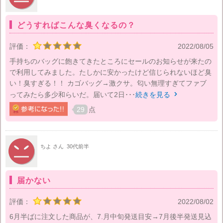
どうすればこんな臭くなるの？
評価：
2022/08/05
手持ちのバッグに飽きてきたところにセールのお知らせが来たの
で利用してみました。たしかに安かったけど信じられないほど臭
い！臭すぎる！！ カゴバッグ→激クサ。匂い無理すぎてファブ
ってみたら多少和らいだ。届いて2日･･･
続きを見る

29
点
ちよ さん
30代前半
届かない
評価：
2022/08/02
6月半ばに注文した商品が、7.月中旬発送目安→7月後半発送見込