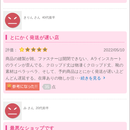
きりん さん
40代後半
とにかく発送が遅い店
評価：
2022/05/10
商品の縫製が雑。ファスナーは開閉できない、Aラインスカート
のラインが歪んでる、クロップド丈は物凄くクロップド丈、靴の
素材はペラッペラ、そして、予約商品はとにかく発送が遅い上ど
んどん遅延する。在庫ありの物しか注･･･
続きを見る

35
点
み さん
20代前半
最悪なショップです