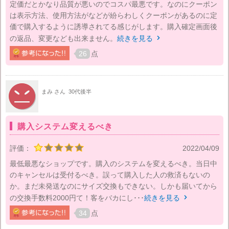
定価だとかなり品質が悪いのでコスパ最悪です。なのにクーポン
は表示方法、使用方法がなどが紛らわしくクーポンがあるのに定
価で購入するように誘導されてる感じがします。購入確定画面後
の返品、変更なども出来ません。
続きを見る

26
点
まみ さん
30代後半
購入システム変えるべき
評価：
2022/04/09
最低最悪なショップです。購入のシステムを変えるべき。当日中
のキャンセルは受付るべき。誤って購入した人の救済もないの
か。まだ未発送なのにサイズ交換もできない。しかも届いてから
の交換手数料2000円て！客をバカにし･･･
続きを見る

34
点