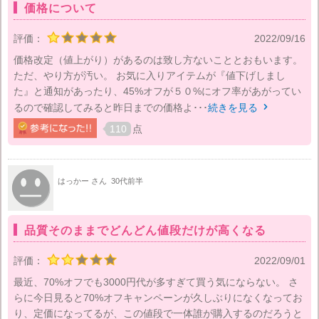
価格について
評価：
2022/09/16
価格改定（値上がり）があるのは致し方ないこととおもいます。
ただ、やり方が汚い。 お気に入りアイテムが『値下げしまし
た』と通知があったり、45%オフが５０%にオフ率があがってい
るので確認してみると昨日までの価格よ･･･
続きを見る

110
点
はっかー さん
30代前半
品質そのままでどんどん値段だけが高くなる
評価：
2022/09/01
最近、70%オフでも3000円代が多すぎて買う気にならない。 さ
らに今日見ると70%オフキャンペーンが久しぶりになくなってお
り、定価になってるが、この値段で一体誰が購入するのだろうと