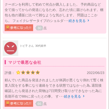
クーポンを利用して初めて何点か購入しました。 予約商品など
全て揃ってからの発送になるため、忘れた頃に届けられます。梱
包も他の通販に比べて雑なような気がします。 問題はここか
ら。 フェイクレザータイプのショルダ･･･
続きを見る

30
点
トビ子 さん
30代前半
マジで最悪な会社
評価：
2022/06/23
頼んでいた商品を発送されましたが体調が悪くなり倒れて暫く検
査入院をする事になり連絡をできる状態ではなかった為､退院後
確認したら発送された荷物は7日間受け取りができなかった為に
長期不在でfifthに戻ったとの事。 す･･･
続きを見る

66
点