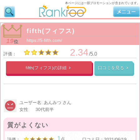
本ページには一部プロモーションが含まれています。
fifth(フィフス)
19
https://5-fifth.com/
位
2.34
評価：
/5.0
fifth(フィフス)の
詳細
口コミを見る


ユーザー名: あんみつ さん
女性
30代前半
質がよくない
1
点
評価：
口コミ日：2021/06/19