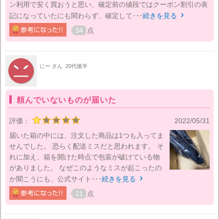
ン利用で安く買おうと思い、確定前の値段ではクーポン割引の表
記になっていたにも関わらず、確定して･･･
続きを見る

34
点
にー さん
20代後半
頼んでいないものが届いた
評価：
2022/05/31
届いた箱の中には、注文した商品は1つも入ってま
せんでした。 恐らく配送ミスだと思われます。 そ
れに加え、箱を開けた時点で包装が破けている物
がありました。 なぜこのようなミスが起こったの
か聞こうにも、公式サイト･･･
続きを見る

21
点