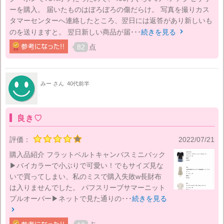
ーを購入。 届いたものはぼろぼろの傷だらけ。 写真を撮りカス
タマーセンターへ連絡したところ、翌日には返答があり新しいも
のを送りますと。 翌日新しい商品が届･･･
続きを見る

82
点
みー さん
40代前半
良き♡
評価：
2022/07/21
購入品紹介 フラットベルトキャンバスミニバック
▶バイカラーで小ぶりで可愛い！でもサイズ見な
いで買ってしまい、私のミスで購入失敗w長財布
は入りませんでした。 パフスリーブサマーニット
プルオーバー▶ネットで見た通りの･･･
続きを見る
