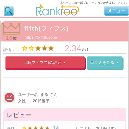
本ページには一部プロモーションが含まれています。
fifth(フィフス)
19
https://5-fifth.com/
位
2.34
評価：
/5.0
fifth(フィフス)の
詳細
口コミを見る


ユーザー名: まる さん
女性
20代後半
レビュー
1
点
評価：
口コミ日：2018/01/03