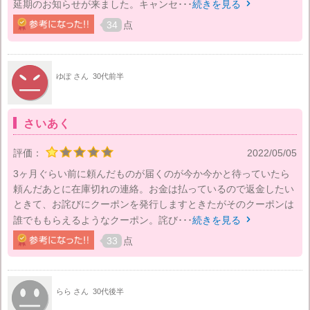
延期のお知らせが来ました。キャンセ･･･
続きを見る

34
点
ゆぽ さん
30代前半
さいあく
評価：
2022/05/05
3ヶ月ぐらい前に頼んだものが届くのが今か今かと待っていたら
頼んだあとに在庫切れの連絡。お金は払っているので返金したい
ときて、お詫びにクーポンを発行しますときたがそのクーポンは
誰でももらえるようなクーポン。詫び･･･
続きを見る

33
点
らら さん
30代後半