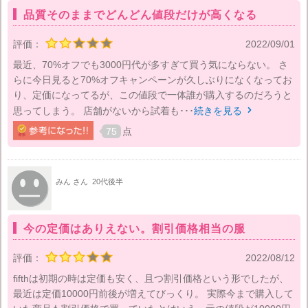
品質そのままでどんどん値段だけが高くなる
評価：
2022/09/01
最近、70%オフでも3000円代が多すぎて買う気にならない。 さ
らに今日見ると70%オフキャンペーンが久しぶりになくなってお
り、定価になってるが、この値段で一体誰が購入するのだろうと
思ってしまう。 店舗がないから試着も･･･
続きを見る

75
点
みん さん
20代後半
今の定価はありえない。割引価格相当の服
評価：
2022/08/12
fifthは初期の時は定価も安く、且つ割引価格という形でしたが、
最近は定価10000円前後が増えてびっくり。 実際今まで購入して