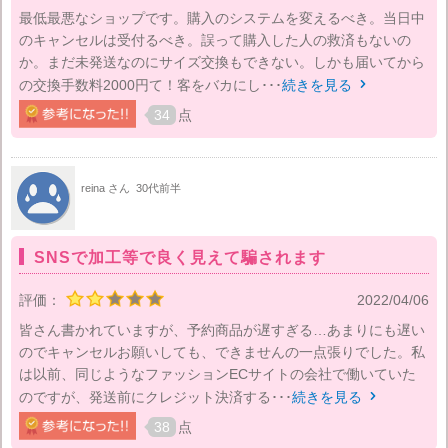
最低最悪なショップです。購入のシステムを変えるべき。当日中
のキャンセルは受付るべき。誤って購入した人の救済もないの
か。まだ未発送なのにサイズ交換もできない。しかも届いてから
の交換手数料2000円て！客をバカにし･･･
続きを見る

34
点
reina さん
30代前半
SNSで加工等で良く見えて騙されます
評価：
2022/04/06
皆さん書かれていますが、予約商品が遅すぎる…あまりにも遅い
のでキャンセルお願いしても、できませんの一点張りでした。私
は以前、同じようなファッションECサイトの会社で働いていた
のですが、発送前にクレジット決済する･･･
続きを見る

38
点