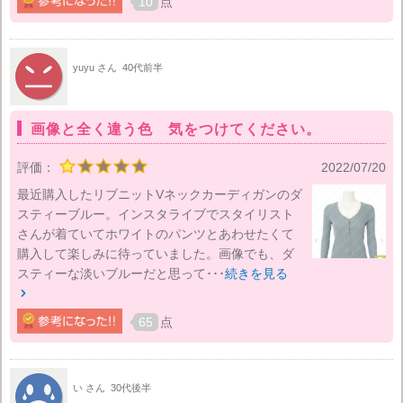
10
点
yuyu さん
40代前半
画像と全く違う色 気をつけてください。
評価：
2022/07/20
最近購入したリブニットVネックカーディガンのダ
スティーブルー。インスタライブでスタイリスト
さんが着ていてホワイトのパンツとあわせたくて
購入して楽しみに待っていました。画像でも、ダ
スティーな淡いブルーだと思って･･･
続きを見る

65
点
い さん
30代後半