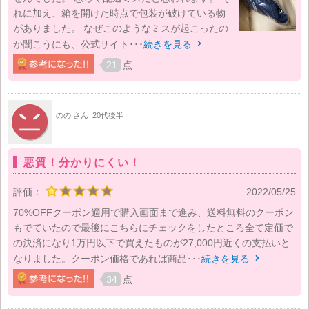
れに加え、箱を開けた時点で包装が破けている物
がありました。 なぜこのようなミスが起こったの
か聞こうにも、公式サイト･･･
続きを見る

21
点
のの さん
20代後半
悪質！分かりにくい！
評価：
2022/05/25
70%OFFクーポン適用で購入画面まで進み、送料無料のクーポン
もでていたので最後にこちらにチェックをしたところ全て定価で
の決済になり1万円以下で買えたものが27,000円近くの支払いと
なりました。クーポン価格であれば商品･･･
続きを見る

34
点