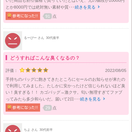
いた商品も割引価格で買っていたとはいえ、元の値段が10000円
とか8000円では絶対無い素材や質･･･
続きを見る

91
点
るーぴー さん
30代後半
どうすればこんな臭くなるの？
評価：
2022/08/05
手持ちのバッグに飽きてきたところにセールのお知らせが来たの
で利用してみました。たしかに安かったけど信じられないほど臭
い！臭すぎる！！ カゴバッグ→激クサ。匂い無理すぎてファブ
ってみたら多少和らいだ。届いて2日･･･
続きを見る

29
点
ちよ さん
30代前半