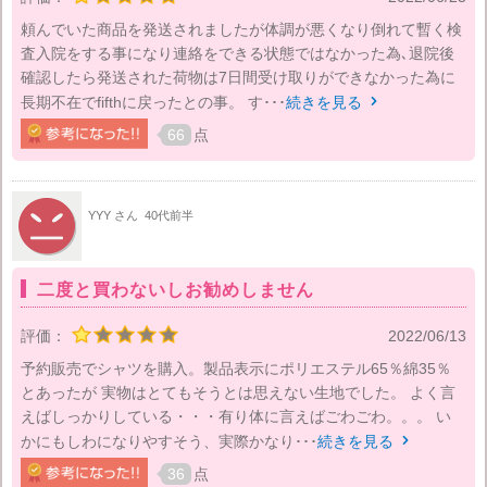
頼んでいた商品を発送されましたが体調が悪くなり倒れて暫く検
査入院をする事になり連絡をできる状態ではなかった為､退院後
確認したら発送された荷物は7日間受け取りができなかった為に
長期不在でfifthに戻ったとの事。 す･･･
続きを見る

66
点
YYY さん
40代前半
二度と買わないしお勧めしません
評価：
2022/06/13
予約販売でシャツを購入。製品表示にポリエステル65％綿35％
とあったが 実物はとてもそうとは思えない生地でした。 よく言
えばしっかりしている・・・有り体に言えばごわごわ。。。 い
かにもしわになりやすそう、実際かなり･･･
続きを見る

36
点