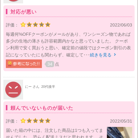
対応が悪い
評価：
2022/06/03
毎週何%OFFクーポンがメールがあり、ワンシーズン物であれば
多少の生地の薄さも許容範囲内かなと思っていました。 クーポ
ン利用で安く買おうと思い、確定前の値段ではクーポン割引の表
記になっていたにも関わらず、確定して･･･
続きを見る

34
点
にー さん
20代後半
頼んでいないものが届いた
評価：
2022/05/31
届いた箱の中には、注文した商品は1つも入ってま
せんでした。 恐らく配送ミスだと思われます。 そ