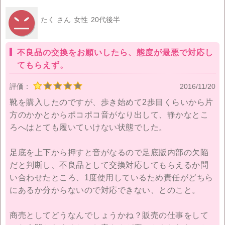
かったりするのですが、
リエディは質も良いことで有
たく さん
女性
20代後半
名
です。環境にもお肌にも優しい、日本生まれの高品質
ワンピースなどの取り扱いもあります。
不良品の交換をお願いしたら、態度が最悪で対応し
「流行りものを取り入れたいけど、お金がない」若い女
てもらえず。
性に人気なのも納得です。元々ギャル服を扱っていたた
め、大人ギャルを感じさせる服が多いです。
評価：
2016/11/20
靴を購入したのですが、歩き始めて2歩目くらいから片
主な利用層は
20代の若い女性が多いですが、大人ファッ
方のかかとからポコポコ音がなり出して、静かなとこ
ションを楽しむ30代の女性も
増えてきています。
ろへはとても履いていけない状態でした。

返品・交換等について
足底を上下から押すと音がなるので足底版内部の欠陥
送料は690円ですが、5,400円以上だと送料無料になりま
だと判断し、不良品として交換対応してもらえるか問
す。また楽天での購入もできるので、楽天ユーザーの人
い合わせたところ、1度使用しているため責任がどちら
にも人気です。
にあるか分からないので対応できない、とのこと。
不良品以外の返品、交換は基本受け付けていないです。
商売としてどうなんでしょうかね？販売の仕事をして