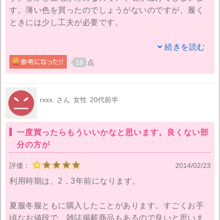
す。薄い色を買ったのでしょうがないのですが、履く
ときには少し工夫が必要です。
私が購入するときは、レビューを見て決めます。実際
続きを読む
よりサイズが小さいやここが良くないなどの情報を見
16
点
て、サイズを決めたり購入を考えます。ネット商品だ
と、やっぱり実際見ていないのでどんなものなのかな
どは他の方の意見がとても参考になります。
rxxx. さん
女性
20代前半
しかし、安いのは確かなので失敗しても許せるかなと
一度買ったらもういいかなと思います。良くない部
思える範囲で買ってみてもいいと思います。
分の方が
評価：
2014/02/23
利用時期は、2，3年前になります。
夏服冬服ともに購入したことがあります。すごくお手
頃なお値段で、雑誌掲載商品もあるので良いと思いま