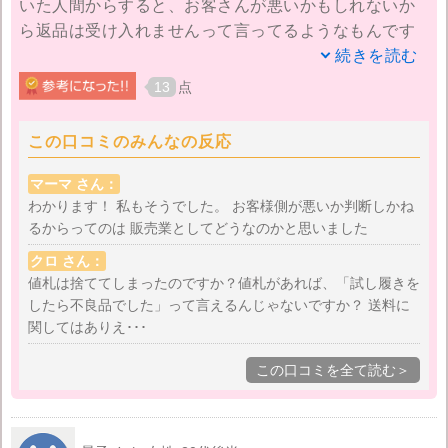
いた人間からすると、お客さんが悪いかもしれないか
ら返品は受け入れませんって言ってるようなもんです
よね？
続きを読む
13
点
販売側の過失の可能性が少しでもあるのに、そっちが
こわしたかもしれないから返金も交換もできませんっ
この口コミのみんなの反応
てありえません。もう二度と使いません。ちなみに、
知人もサイズ交換で送料無料のものを買ったらその送
マーマ さん：
料も払わされたそうです。（3回分、届く分、返す分、
わかります！ 私もそうでした。 お客様側が悪いか判断しかね
るからってのは 販売業としてどうなのかと思いました
再度届く分ととられたそうです）もう2度と利用しませ
ん。
クロ さん：
値札は捨ててしまったのですか？値札があれば、「試し履きを
したら不良品でした」って言えるんじゃないですか？ 送料に
関してはありえ･･･
この口コミを全て読む＞