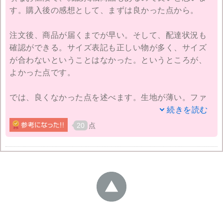
す。購入後の感想として、まずは良かった点から。
注文後、商品が届くまでが早い。そして、配達状況も
確認ができる。サイズ表記も正しい物が多く、サイズ
が合わないということはなかった。というところが、
よかった点です。
では、良くなかった点を述べます。生地が薄い。ファ
スナーが開きにくい。お値段が安いのであまり期待し
続きを読む
すぎてはいけませんが、正直ガッカリでした。肌着の
20
点
ような薄いワンピースもあったりしたのでびっくりで
した。
商品によっては、しっかりしたものもありました。し
かし、当たり外れがあるという通販では、安心してお
買い物はできないかと思います。
今後は、小物アイテムなどは購入を考えるかもしれま