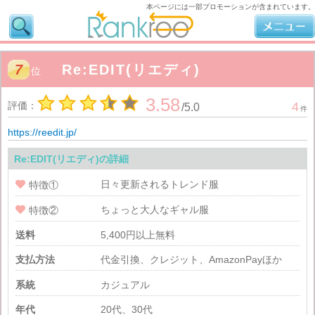
本ページには一部プロモーションが含まれています。
7
Re:EDIT(リエディ)
位
3.58
評価：
4
/
5.0
件
https://reedit.jp/
Re:EDIT(リエディ)の詳細
日々更新されるトレンド服

特徴①
ちょっと大人なギャル服

特徴②
送料
5,400円以上無料
支払方法
代金引換、クレジット、AmazonPayほか
系統
カジュアル
年代
20代、30代