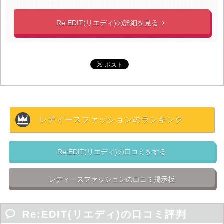
Re:EDIT(リエディ)は、
毎日更新されているため他には
ないトレンドアイテムが揃う
のが魅力です。人と絶対被
Re:EDIT(リエディ)の詳細を見る

らないオシャレが楽しめます。
変化を恐れず時代をリードし続ける「私主義」な大人の
女性たちへというコンセプトなので、トレンド服に関し
て絶対の定評があります。
流行がすぐに変化する現代で毎日更新・最新トレンド服
をアップしているリエディは、流行を追う女性たちにと
レディースファッションのランキング
って強い味方です。
Re:EDIT(リエディ)の口コミをする

低価格ながら高品質
698円のとろみカットソーや1,698円のざっくりニットな
レディースファッションの口コミ掲示板
ど、流行りものを低価格で買えるのが何よりも嬉しいと
ころ。

Re:EDIT(リエディ)の口コミ評判
だいたい低価格服を扱っている通販で買うと服の質が悪