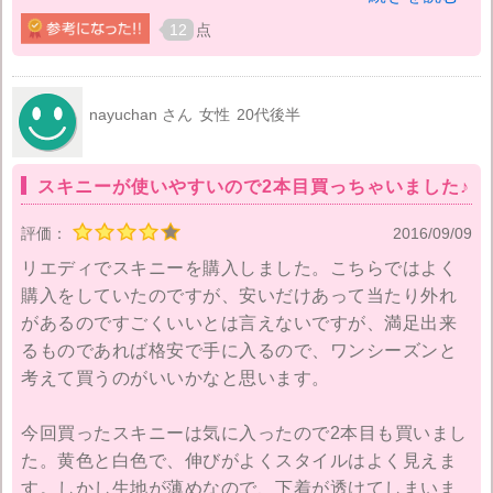
みの記載もあるとなお良しかなと感じます。
12
点
結局その薄手のニットは春先や秋に使うことにしまし
た。冬のために買ったのに薄手のニットでは厳しいの
nayuchan さん
女性
20代後半
で、他で厚手のニットは購入しました。値段がそんな
に高くなかったのが救いだったけど、二度手間になっ
スキニーが使いやすいので2本目買っちゃいました♪
たのが惜しかったです。
評価：
2016/09/09
リエディでスキニーを購入しました。こちらではよく
購入をしていたのですが、安いだけあって当たり外れ
があるのですごくいいとは言えないですが、満足出来
るものであれば格安で手に入るので、ワンシーズンと
考えて買うのがいいかなと思います。
今回買ったスキニーは気に入ったので2本目も買いまし
た。黄色と白色で、伸びがよくスタイルはよく見えま
す。しかし生地が薄めなので、下着が透けてしまいま