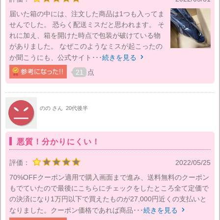
届いた箱の中には、注文した商品は1つも入ってま
せんでした。 恐らく配送ミスだと思われます。 そ
れに加え、箱を開けた時点で包装が破けている物
がありました。 なぜこのようなミスが起こったの
か聞こうにも、公式サイト･･･
続きを見る

21
点
のの さん
20代後半
悪質！分かりにくい！
評価：
2022/05/25
70%OFFクーポン適用で購入画面まで進み、送料無料のクーポン
もでていたので最後にこちらにチェックをしたところ全て定価で
の決済になり1万円以下で買えたものが27,000円近くの支払いと
なりました。クーポン価格であれば商品･･･
続きを見る
