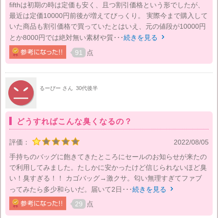
fifthは初期の時は定価も安く、且つ割引価格という形でしたが、
最近は定価10000円前後が増えてびっくり。 実際今まで購入して
いた商品も割引価格で買っていたとはいえ、元の値段が10000円
とか8000円では絶対無い素材や質･･･
続きを見る

91
点
るーぴー さん
30代後半
どうすればこんな臭くなるの？
評価：
2022/08/05
手持ちのバッグに飽きてきたところにセールのお知らせが来たの
で利用してみました。たしかに安かったけど信じられないほど臭
い！臭すぎる！！ カゴバッグ→激クサ。匂い無理すぎてファブ
ってみたら多少和らいだ。届いて2日･･･
続きを見る

29
点