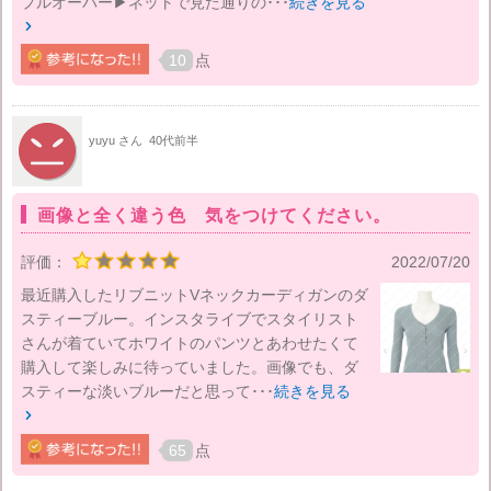
プルオーバー▶ネットで見た通りの･･･
続きを見る

10
点
yuyu さん
40代前半
画像と全く違う色 気をつけてください。
評価：
2022/07/20
最近購入したリブニットVネックカーディガンのダ
スティーブルー。インスタライブでスタイリスト
さんが着ていてホワイトのパンツとあわせたくて
購入して楽しみに待っていました。画像でも、ダ
スティーな淡いブルーだと思って･･･
続きを見る

65
点