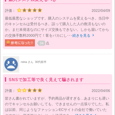
評価：
2022/04/09
最低最悪なショップです。購入のシステムを変えるべき。当日中
のキャンセルは受付るべき。誤って購入した人の救済もないの
か。まだ未発送なのにサイズ交換もできない。しかも届いてから
の交換手数料2000円て！客をバカにし･･･
続きを見る

34
点
reina さん
30代前半
SNSで加工等で良く見えて騙されます
評価：
2022/04/06
皆さん書かれていますが、予約商品が遅すぎる…あまりにも遅い
のでキャンセルお願いしても、できませんの一点張りでした。私
は以前、同じようなファッションECサイトの会社で働いていた