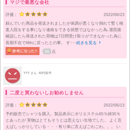
マジで最悪な会社
評価：
2022/06/23
頼んでいた商品を発送されましたが体調が悪くなり倒れて暫く検
査入院をする事になり連絡をできる状態ではなかった為､退院後
確認したら発送された荷物は7日間受け取りができなかった為に
長期不在でfifthに戻ったとの事。 す･･･
続きを見る

66
点
YYY さん
40代前半
二度と買わないしお勧めしません
評価：
2022/06/13
予約販売でシャツを購入。製品表示にポリエステル65％綿35％
とあったが 実物はとてもそうとは思えない生地でした。 よく言
えばしっかりしている・・・有り体に言えばごわごわ。。。 い