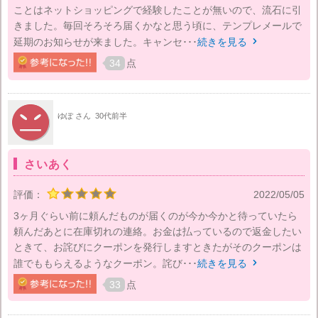
ことはネットショッピングで経験したことが無いので、流石に引
きました。毎回そろそろ届くかなと思う頃に、テンプレメールで
延期のお知らせが来ました。キャンセ･･･
続きを見る

34
点
ゆぽ さん
30代前半
さいあく
評価：
2022/05/05
3ヶ月ぐらい前に頼んだものが届くのが今か今かと待っていたら
頼んだあとに在庫切れの連絡。お金は払っているので返金したい
ときて、お詫びにクーポンを発行しますときたがそのクーポンは
誰でももらえるようなクーポン。詫び･･･
続きを見る

33
点