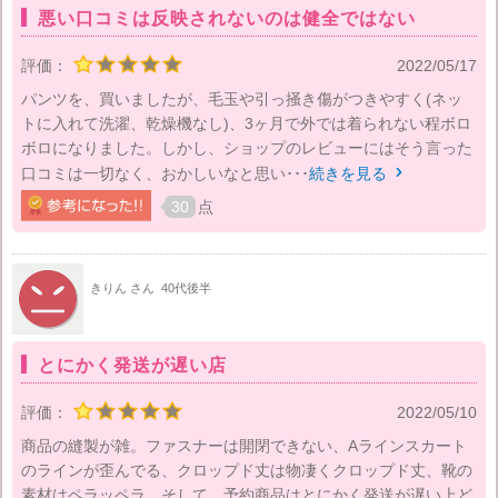
悪い口コミは反映されないのは健全ではない
評価：
2022/05/17
パンツを、買いましたが、毛玉や引っ掻き傷がつきやすく(ネッ
トに入れて洗濯、乾燥機なし)、3ヶ月で外では着られない程ボロ
ボロになりました。しかし、ショップのレビューにはそう言った
口コミは一切なく、おかしいなと思い･･･
続きを見る

30
点
きりん さん
40代後半
とにかく発送が遅い店
評価：
2022/05/10
商品の縫製が雑。ファスナーは開閉できない、Aラインスカート
のラインが歪んでる、クロップド丈は物凄くクロップド丈、靴の
素材はペラッペラ、そして、予約商品はとにかく発送が遅い上ど