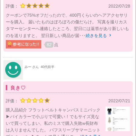
評価：
2022/07/28
クーポンで75%オフだったので、400円くらいのヘアアクセサリ
ーを購入。 届いたものはぼろぼろの傷だらけ。 写真を撮りカス
タマーセンターへ連絡したところ、翌日には返答があり新しいも
のを送りますと。 翌日新しい商品が届･･･
続きを見る

82
点
みー さん
40代前半
良き♡
評価：
2022/07/21
購入品紹介 フラットベルトキャンバスミニバック
▶バイカラーで小ぶりで可愛い！でもサイズ見な
いで買ってしまい、私のミスで購入失敗w長財布
は入りませんでした。 パフスリーブサマーニット