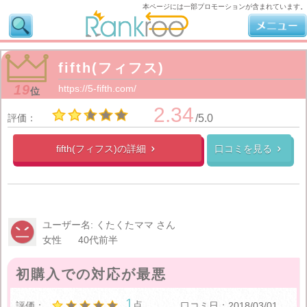
本ページには一部プロモーションが含まれています。
fifth(フィフス)
19
https://5-fifth.com/
位
2.34
評価：
/5.0
fifth(フィフス)の
詳細
口コミを見る


ユーザー名: くたくたママ さん
女性
40代前半
初購入での対応が最悪
1
点
評価：
口コミ日：2018/03/01