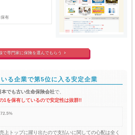
棟保有
線で
専門家に
保険を選んでもらう

いる企業で第5位に入る安定企業
日本でも古い生命保険会社
で、
の1を保有しているので安定性は抜群!!
2.5%
会社売上トップに躍り出たので支払いに関しての心配は全く