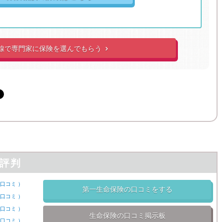
線で
専門家に
保険を選んでもらう

評判
口コミ
）
第一生命保険の口コミをする
口コミ
）
口コミ
）
生命保険の口コミ掲示板
口コミ
）