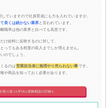
を採用していますので社員育成にも力を入れていますが、
めて長くは続かない業界
と言われています。
の離職率は他の業界と比べても高意です。
分だけ給料に反映するのに対して、
をとってもある程度の収入までしか増えません。
多いのでしょう。
てくるのは
営業担当者に無理やり売られない事
です。
情報や商品を知っておく必要があります。
を取り扱うLIFULL保険相談の詳細
