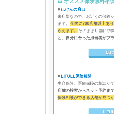

オススメ保険無料相
■
ほけんの窓口
来店型なので、お近くの保険
ます。
全国に700店舗以上あ
らえます。
そのまま店舗に訪
と、
自分に合った担当者がプ
ほ
■
LIFULL保険相談
生命保険、医療保険の相談が
店舗の検索からネット予約ま
保険相談ができる店舗が見つ
LIF