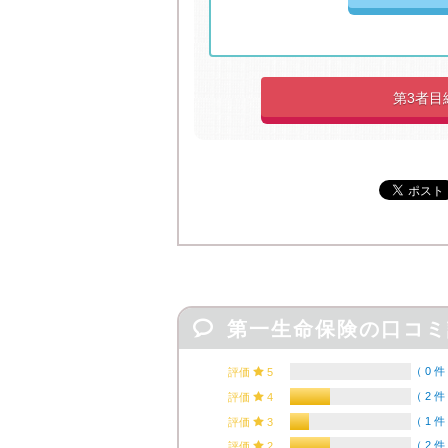
第3者目

第一生命保険の口コミ
（
0 件
評価

5
（
2 件
評価

4
（
1 件
評価

3
（
2 件
評価

2