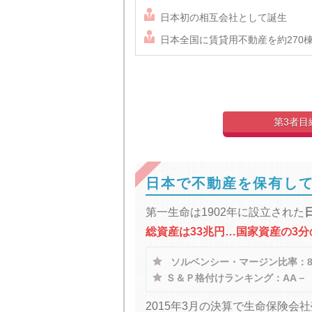

日本初の相互会社として誕生

日本全国に賃貸用不動産を約270
第3者目
日本で不動産を保有して
第一生命は1902年に設立された
総資産は33兆円…国家資産の3分

ソルベンシー・マージン比率：87

Ｓ＆Ｐ格付けランキング：AA－
2015年3月の決算で生命保険