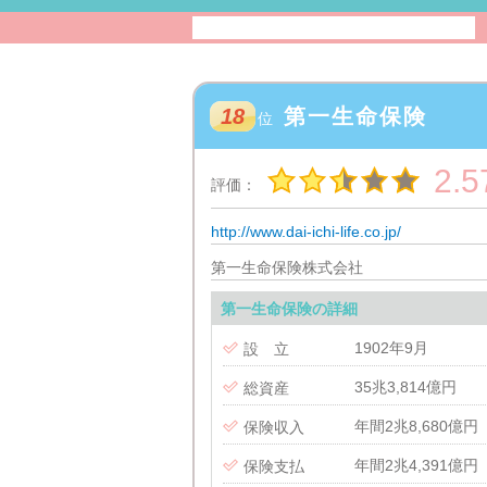
18
第一生命保険
位
2.5
評価：
http://www.dai-ichi-life.co.jp/
第一生命保険株式会社
第一生命保険の詳細
1902年9月

設 立
35兆3,814億円

総資産
年間2兆8,680億円

保険収入
年間2兆4,391億円

保険支払