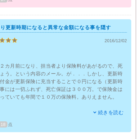
ではそうともいえません。明日どうなるか分からない
応する保証を備えることはとても現実的に難しいもの
代は病気になったら、交通事故で体が動かなくなった
は将来を大きく左右させてしまうでしょう。
たり更新時期になると異常な金額になる事を隠す
2016/12/02
時金が大きければ、無理なく治療に当てられたりし、
ての心の負担は軽くなると考えられます。どの分野に
る、そして払い込み免除も幅広い、そう考えるとどこ
らずバラバラにかけるより安心はできます。
２カ月前になり、担当者より保険料があがるので、死
ょう。という内容のメール。が．．．しかし、更新時
料は割高。
付金が更新保険に充当することで０円になる（更新時
事には一切ふれず、死亡保証は３００万。で保険金は
その中に含まれてるサービス料で、もう少し営業職員
っていても年間で１０万の保険料。ありえません。
ほしいとそれは強く望みます。
道外（県外）の支店で加入すると、住所地の支店では
続きを読む
とされない事が発覚。住んでいるところの担当に保険
18
点
（担当替え）くださいと言ってもスルーされます。