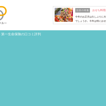
おせち料理
注目の特集
今年のお正月は久しぶりに大
でしょうか。今年は特におせ
>
第一生命保険の口コミ評判