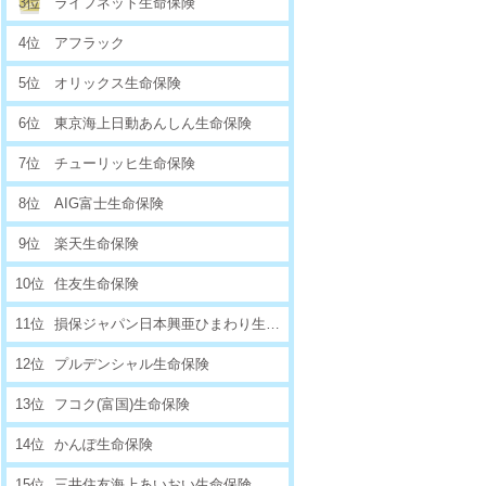
3位
ライフネット生命保険
4位
アフラック
5位
オリックス生命保険
6位
東京海上日動あんしん生命保険
7位
チューリッヒ生命保険
8位
AIG富士生命保険
9位
楽天生命保険
10位
住友生命保険
11位
損保ジャパン日本興亜ひまわり生命保険
12位
プルデンシャル生命保険
13位
フコク(富国)生命保険
14位
かんぽ生命保険
15位
三井住友海上あいおい生命保険