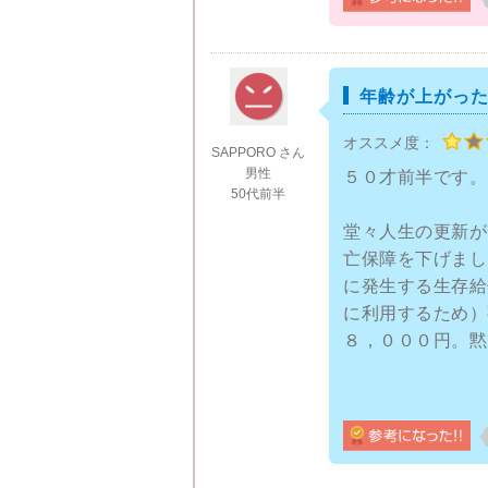
ただ、考え方次第
世の中で全てに対
です。特に若い世
ら、状態によって
年齢が上がっ
オススメ度：
そういったとき一
SAPPORO さん
金銭的な面に関し
男性
５０才前半です。
50代前半
おいても保証があ
に該当するか分か
堂々人生の更新が
亡保障を下げまし
ただ、やはり保険
に発生する生存給
に利用するため）
割高でもいいが、
８，０００円。黙
の知識力を高めて
第一生命の保険を
フォローがちゃん
の管理を変更して