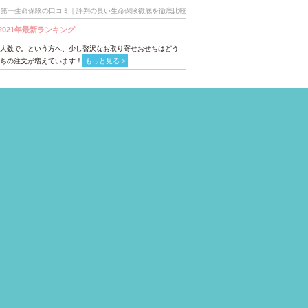
第一生命保険の口コミ｜評判の良い生命保険徹底を徹底比較
2021年最新ランキング
人数で。という方へ、少し贅沢なお取り寄せおせちはどう
ちの注文が増えています！
もっと見る >