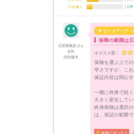
（
1 件
評価

1

ピックアップ！
保障の範囲は
元営業職員 さん
女性
オススメ度：
20代後半
保険を選ぶ上での
早さですが、これ
保証内容は関心す
一概に終身で続く
大きく変化してい
終身保険は選択の
は、保証の範囲で
た。