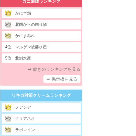
カニ通販ランキング
1位
かに本舗
2位
北国からの贈り物
3位
かにまみれ
4位
マルゲン後藤水産
5位
北釧水産
➡ 続きのランキングを見る
➡ 掲示板を見る
ワキガ対策クリームランキング
1位
ノアンデ
2位
クリアネオ
3位
ラポマイン