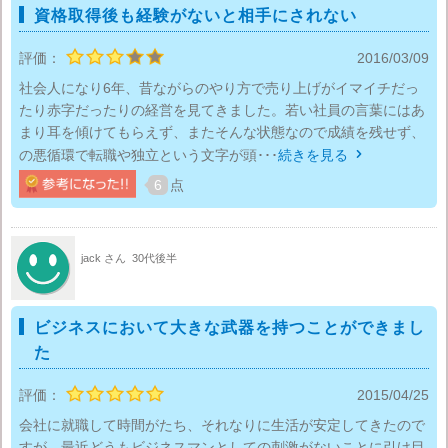
資格取得後も経験がないと相手にされない
評価：
2016/03/09
社会人になり6年、昔ながらのやり方で売り上げがイマイチだっ
たり赤字だったりの経営を見てきました。若い社員の言葉にはあ
まり耳を傾けてもらえず、またそんな状態なので成績を残せず、
の悪循環で転職や独立という文字が頭･･･
続きを見る

6
点
jack さん
30代後半
ビジネスにおいて大きな武器を持つことができまし
た
評価：
2015/04/25
会社に就職して時間がたち、それなりに生活が安定してきたので
すが、最近どうもビジネスマンとしての刺激がないことに引け目