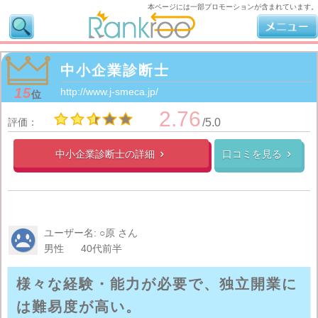
本ページには一部プロモーションが含まれています。
中小企業診断士
15
http://www.j-smeca.jp/
位
2.76
評価：
/5.0
中小企業診断士の
詳細
口コミを見る


ユーザー名: ○原 さん
男性
40代前半
様々な経験・能力が必要で、独立開業に
は難易度が高い。