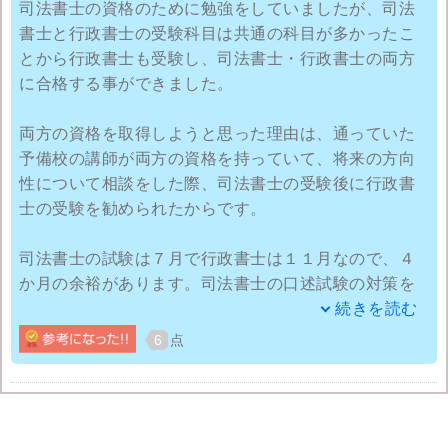
司法書士の資格のために勉強をしていましたが、司法
だいたい1年くらい勉強して合格ラインを余裕で上回る
書士と行政書士の受験科目は共通の科目が多かったこ
点数で合格できました。夢だった独立に向けて日々勉
とから行政書士も受験し、司法書士・行政書士の両方
強しながら働いています。
に合格する事ができました。
両方の資格を取得しようと思った理由は、通っていた
予備校の講師が両方の資格を持っていて、将来の方向
性について相談をした際、司法書士の受験後に行政書
士の受験を勧められたからです。
司法書士の試験は７月で行政書士は１１月なので、４
か月の余裕があります。司法書士の口述試験の対策を
しながら、４か月間で行政法の勉強をしましたが、不
続きを読む
十分だと感じていました。しかし、司法書士で勉強を
6
点
していた商法・憲法・民法には自信があったので、合
格する事ができました。６０％の得点率で合格する事
ができるので、合格にはテクニックも必要だと思いま
す。