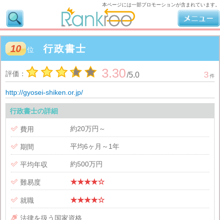
本ページには一部プロモーションが含まれています。
10
行政書士
位
3.30
評価：
3
/
5.0
件
http://gyosei-shiken.or.jp/
行政書士の詳細
約20万円～

費用
平均6ヶ月～1年

期間
約500万円

平均年収
★★★★☆

難易度
★★★★☆

就職

法律を扱う国家資格