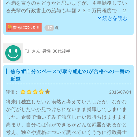
われています。
不満を言うのもどうかと思いますが、４年勤務してい
る先輩の行政書士の給与も年額２３０万円程度で、２
資格スクールランキング
大原
年目の僕と大差はありません。ボーナスも無いので、
続きを読む


月収で考えると資格取得中に契約社員として働いてい
17
点
た工場の方が手取りは多かったです。
資格の取得に２年間かけましたが、その努力は無駄だ
T.I. さん
男性
30代後半
ったのでは？と感じてしまうほどです。行政書士だけ
では食べていけないので、営業センスを身に着けるか
焦らず自分のペースで取り組むのが合格への一番の
何かプラスαの資格を身に着けるかしないといけないな
近道
と真剣に悩んでいます。
評価：
2016/07/04
将来は独立したいと漠然と考えていましたが、なかな
か何がしたいか見つけられないまま就職してしまいま
した。企業で働いてみて独立したい気持ちはますます
高まり、自分には何ができるかどんな武器があるかと
考え、独立や資格について調べていくうちに行政書士