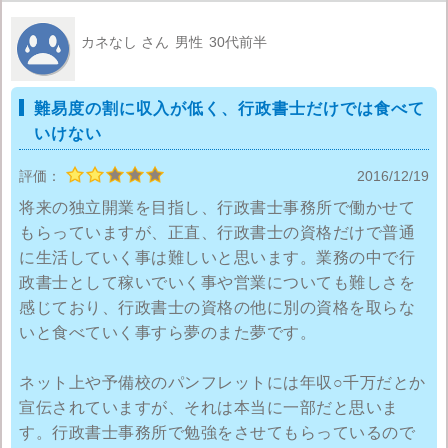
のはかなりの長所です。
カネなし さん
男性
30代前半
法律系の資格は、弁護士や司法書士などのように試験勉
強に相当な時間も労力も費やすことが必要なことで有名
です。行政書士においても例外はなく、日常では使用し
難易度の割に収入が低く、行政書士だけでは食べて
ないような難解な法律を扱うために難易度は高めです。
いけない
しかし、
他の法律関連の資格に比べると出題範囲は限ら
評価：
2016/12/19
れて取組みやすく、十分な準備すれば誰でも合格のチャ
将来の独立開業を目指し、行政書士事務所で働かせて
ンスはあります。
もらっていますが、正直、行政書士の資格だけで普通
気になる勉強方法なのですが、
大学の法学部に通いなが
に生活していく事は難しいと思います。業務の中で行
政書士として稼いでいく事や営業についても難しさを
ら独学や資格スクールや通信講座などを利用して勉強す
感じており、行政書士の資格の他に別の資格を取らな
る人、また行政書士事務所等で経験を積みながら勉強す
いと食べていく事すら夢のまた夢です。
る人など様々なケースがあります。
また、法的思考力や
理解力を独学で身に着けるのは難しく、独学は効率が悪
ネット上や予備校のパンフレットには年収○千万だとか
いという人も多く、そういった場合には、資格スクール
宣伝されていますが、それは本当に一部だと思いま
や通信教育などを上手く活用するのが有効な方法だと言
す。行政書士事務所で勉強をさせてもらっているので