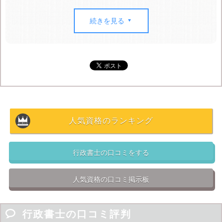
まず、国家資格でもある行政書士の大きな強みは、
独立
開業することができる
という点です。会社に勤めること
続きを見る

なく、手に職を持って自分のペースで生活できます。こ
れを目標に行政書士を目指す人もたくさんいます。
もちろんですが
就職、転職でもとても有利になります。
国家資格の肩書きに加え、書類作成や法務のスペシャリ
ストとして、企業の総務や法務部門などの門戸が開かれ
るため、
会社としてはかなり魅力的
です。また、難関資
人気資格のランキング
格の取得にむけて努力したこと自体が評価される可能性
もあります。
行政書士の口コミをする
そもそも、
行政書士の勉強で得られる法知識自体が日常
生活で役立ちます。
法律の知識があれば、いざという時
人気資格の口コミ掲示板
に「知らないうちに損をした」なんてこともなくなり、
安心した生活を送っていくことができます。
普段の生活

が法に寄り添っている
だけあり、その知識を持っている
行政書士の口コミ評判