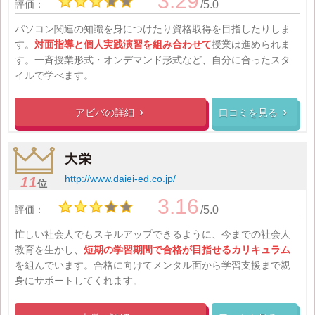
3.29
評価：
/5.0
パソコン関連の知識を身につけたり資格取得を目指したりしま
す。
対面指導と個人実践演習を組み合わせて
授業は進められま
す。一斉授業形式・オンデマンド形式など、自分に合ったスタ
イルで学べます。
アビバの
詳細
口コミを見る


大栄
http://www.daiei-ed.co.jp/
11
位
3.16
評価：
/5.0
忙しい社会人でもスキルアップできるように、今までの社会人
教育を生かし、
短期の学習期間で合格が目指せるカリキュラム
を組んでいます。合格に向けてメンタル面から学習支援まで親
身にサポートしてくれます。