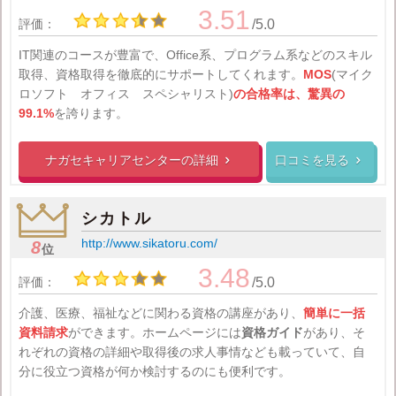
3.51
評価：
/5.0
IT関連のコースが豊富で、Office系、プログラム系などのスキル
取得、資格取得を徹底的にサポートしてくれます。
MOS
(マイク
ロソフト オフィス スペシャリスト)
の合格率は、驚異の
99.1%
を誇ります。
ナガセキャリアセンターの
詳細
口コミを見る


シカトル
http://www.sikatoru.com/
8
位
3.48
評価：
/5.0
介護、医療、福祉などに関わる資格の講座があり、
簡単に一括
資料請求
ができます。ホームページには
資格ガイド
があり、そ
れぞれの資格の詳細や取得後の求人事情なども載っていて、自
分に役立つ資格が何か検討するのにも便利です。