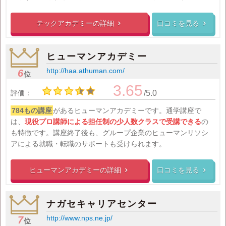
テックアカデミーの
詳細
口コミを見る


ヒューマンアカデミー
http://haa.athuman.com/
6
位
3.65
評価：
/5.0
784もの講座
があるヒューマンアカデミーです。通学講座で
は、
現役プロ講師による担任制の少人数クラスで受講できる
の
も特徴です。講座終了後も、グループ企業のヒューマンリソシ
アによる就職・転職のサポートも受けられます。
ヒューマンアカデミーの
詳細
口コミを見る


ナガセキャリアセンター
http://www.nps.ne.jp/
7
位