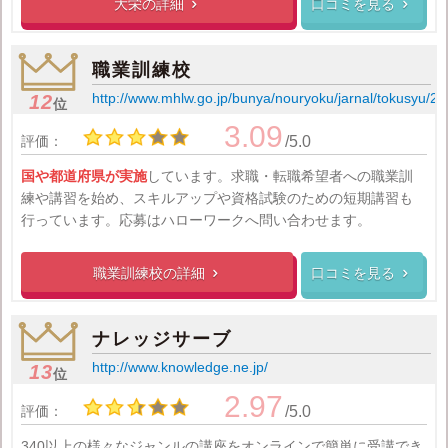
大栄の
詳細
口コミを見る


職業訓練校
http://www.mhlw.go.jp/bunya/nouryoku/jarnal/tokusyu/2
12
位
3.09
評価：
/5.0
国や都道府県が実施
しています。求職・転職希望者への職業訓
練や講習を始め、スキルアップや資格試験のための短期講習も
行っています。応募はハローワークへ問い合わせます。
職業訓練校の
詳細
口コミを見る


ナレッジサーブ
http://www.knowledge.ne.jp/
13
位
2.97
評価：
/5.0
340以上の様々なジャンルの講座をオンラインで簡単に受講でき