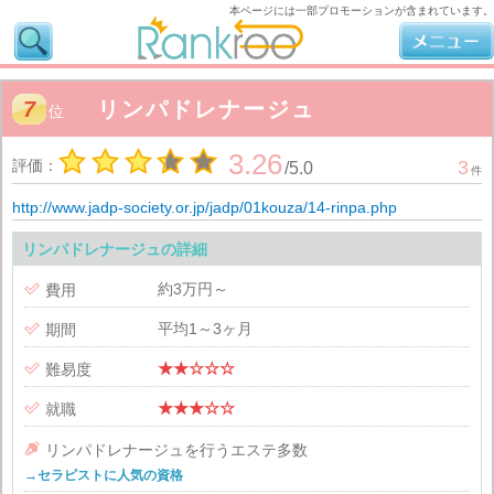
本ページには一部プロモーションが含まれています。
7
リンパドレナージュ
位
3.26
評価：
3
/
5.0
件
http://www.jadp-society.or.jp/jadp/01kouza/14-rinpa.php
リンパドレナージュの詳細
約3万円～

費用
平均1～3ヶ月

期間
★★☆☆☆

難易度
★★★☆☆

就職

リンパドレナージュを行うエステ多数
→セラピストに人気の資格