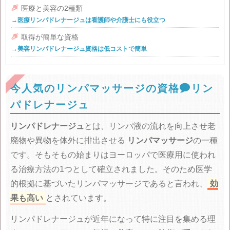

医療と美容の2種類
→医療リンパドレナージュは看護師や介護士にも役立つ

取得が簡単な資格
→美容リンパドレナージュ資格は低コストで簡単

今人気のリンパマッサージの資格
リン
パドレナージュ
リンパドレナージュ
とは、リンパ液の流れを向上させ老
廃物や異物を体外に排出させる
リンパマッサージ
の一種
です。そもそもの始まりはヨーロッパで医療用に使われ
る治療方法の1つとして確立されました。そのため医学
的根拠に基づいたリンパマッサージであると言われ、
効
果も高い
とされています。
リンパドレナージュが近年になって特に注目を集める理