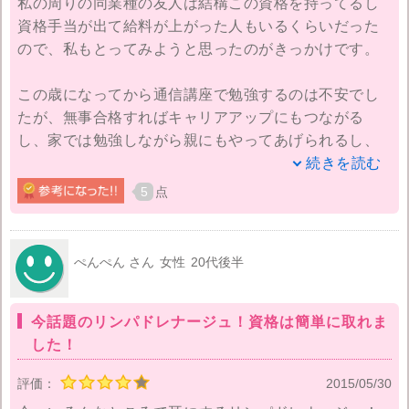
私の周りの同業種の友人は結構この資格を持ってるし
資格手当が出て給料が上がった人もいるくらいだった
ので、私もとってみようと思ったのがきっかけです。
この歳になってから通信講座で勉強するのは不安でし
たが、無事合格すればキャリアアップにもつながる
し、家では勉強しながら親にもやってあげられるし、
とても楽しみながら勉強することができました。
続きを読む
5
点
リンパドレナージュの資格は7割以上の点数を取れれば
合格できます。1ヶ月以内に合否と資格認定証を交付し
てくれます。医療系の資格は難しいようですが、美容
ぺんぺん さん
女性
20代後半
系の口座だと手軽な感じでした。
今話題のリンパドレナージュ！資格は簡単に取れま
小顔マッサージや美容についても詳しく学べるので、
した！
そういった知識を身につけたい女性にはピッタリの資
格ですね！
評価：
2015/05/30