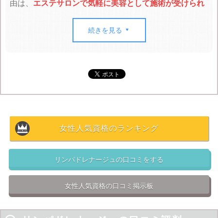
由は、
エステサロンで気軽に美容として施術が受けられ
る
ようになったためです。こういった経緯があるため、
資格としては主に
医療リンパドレナージュ
と
美容リンパ
続きを見る

ドレナージュ
に分かれているのが現状です。
どちらも国家資格ではなく様々な民間資格が存在します
が、医療リンパドレナージュの資格は取得のために看護
師やあん摩マッサージ師の国家資格を条件としている場
合が多く、
簡単には取得できない印象です。
美容リンパドレナージュの資格は数多く存在しており、
女性人気資格のランキング
主にセラピスト向けのものが多いです。既にエステで働
いているセラピストが自分の仕事に役立てるために取得
リンパドレナージュの口コミをする
するのがメインで、
リンパドレナージュの資格だけで仕
事に繋がることは少ない
ようです。
女性人気資格の口コミ掲示板
資格詳細
資格スクールrank

