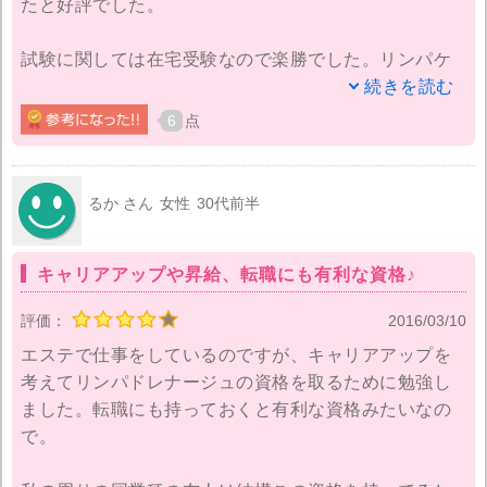
たと好評でした。
試験に関しては在宅受験なので楽勝でした。リンパケ
アの資格なのに実技試験なくていいのかな…と正直思
続きを読む
いましたけど。以前薬膳の資格を取った時も在宅受験
6
点
だったのですが、資格は資格なので、在宅受験できる
資格をいろいろ取っていこうかなと思っています。
るか さん
女性
30代前半
今までは家族のためにやってきましたが、エステ開業
の知識も知れて、想像していたより簡単にオープンで
キャリアアップや昇給、転職にも有利な資格♪
きることがわかったので、子供がある程度大きくなっ
たらエステサロンをやってみようかなという思いが強
評価：
2016/03/10
くなりました。
エステで仕事をしているのですが、キャリアアップを
考えてリンパドレナージュの資格を取るために勉強し
ました。転職にも持っておくと有利な資格みたいなの
で。