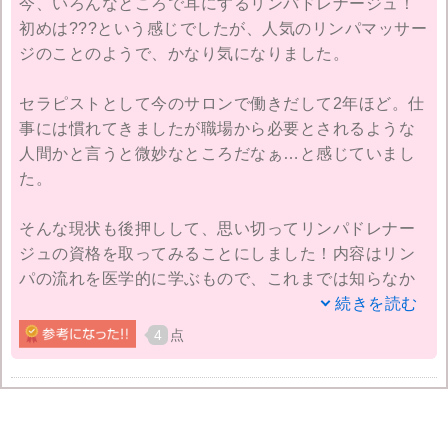
今、いろんなところで耳にするリンパドレナージュ！
私の場合は、フルボディケアのコースを受講して6万円
初めは???という感じでしたが、人気のリンパマッサー
近くかかりました。そこそこのお金を払ってとった資
ジのことのようで、かなり気になりました。
格なので、学ぶ意欲も出たし、仕事でも転職を考える
にしろ今後にしっかり活かしていきたいと思います。
セラピストとして今のサロンで働きだして2年ほど。仕
事には慣れてきましたが職場から必要とされるような
人間かと言うと微妙なところだなぁ…と感じていまし
た。
そんな現状も後押しして、思い切ってリンパドレナー
ジュの資格を取ってみることにしました！内容はリン
パの流れを医学的に学ぶもので、これまでは知らなか
ったことばかり。仕事にも役立ちそうだと思いまし
続きを読む
た！
4
点
正直勉強はかなり苦手なのですが、自分の体で試した
りしながら楽しく資格を取ることができましたよ。(＾
＾)やっぱり資格が取りやすいのも大切ですよね。