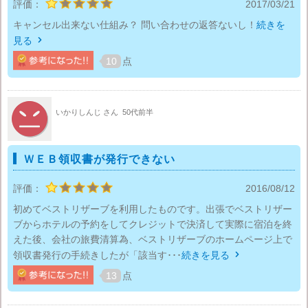
評価：
2017/03/21
キャンセル出来ない仕組み？ 問い合わせの返答ないし！
続きを
見る

10
点
いかりしんじ さん
50代前半
ＷＥＢ領収書が発行できない
評価：
2016/08/12
初めてベストリザーブを利用したものです。出張でベストリザー
ブからホテルの予約をしてクレジットで決済して実際に宿泊を終
えた後、会社の旅費清算為、ベストリザーブのホームページ上で
領収書発行の手続きしたが「該当す･･･
続きを見る

13
点