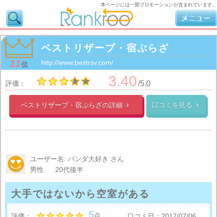
本ページには一部プロモーションが含まれています。
ベストリザーブ・宿ぷらざ
11
http://www.bestrsv.com/
位
3.40
評価：
/5.0
ベストリザーブ・宿ぷらざの
詳細
口コミを見る


ユーザー名: パンダ大好き さん
男性
20代後半
大手ではないから空室がある
5
点
評価：
口コミ日：2017/07/06