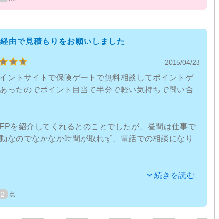
んなところまでつっこんでくるのかという内容もあり
選んでくれるからこそかと思い、こちらも真剣に答え
ト経由で見積もりをお願いしました
ていた保険ですが、プランナーさんに話してみると、
2015/04/28
いほど、保険には種類があり、様々なニーズに対応し
りました。
イントサイトで保険ゲートで無料相談してポイントゲ
あったのでポイント目当て半分で軽い気持ちで問い合
のようなお給料がまだ少なめな人でも負担にならない
険もあって、相談してよかったと思いました。
FPを紹介してくれるとのことでしたが、昼間は仕事で
メリット・デメリットを話してくれたので、選びやす
動なのでなかなか時間が取れず、電話での相談になり
えて、生命保険を契約することにしました。
見積もりをだしてくれメールで送ってもらったのは良い
続きを読む
相手のテンポで話が進んでしまい、あまり保険内容に
2
点
多いのと一回一回の相談時間がとても長く感じまし
い状態で電話相談が終わりました。
積もりはがきがくるのはいいんですが、同じ保険会社