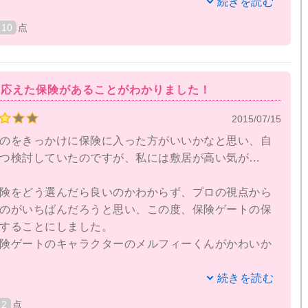
すか？
続きを読む
10
点
あって自分で選びきれないから行ったのに。どんなも
いるのかもいまいちわからなかったし担当した人が売
られている気がする。
に応えた保険があることがわかりました！
な自分が悪いと思うけど、淡々と業務をこなすのでは
2015/07/15
相談にのってほしかった。大切な保険で自分や家族に
担当や会社と信頼関係を築きたかった。保険GATEには
のをきっかけに保険に入った方がいいかなと思い、自
つ検討していたのですが、私には敷居が高い気が…
険をどう選んだら良いのかわからず、プロの視点から
のがいちばんだろうと思い、この度、保険ゲートの保
することにしました。
険ゲートのキャラクターのメルフィーくんがかわいか
続きを読む
までがとても早く、驚きました。
2
点