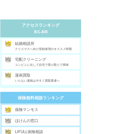
アクセスランキング
8/1-8/8
1位
結婚相談所
クリスマスへ向け登録者増のオススメ時期
2位
宅配クリーニング
コンビニに出して自宅で受け取りで簡単
3位
漫画買取
いらない漫画は今すぐ買取業者へ
保険無料相談ランキング
1位
保険マンモス
2位
ほけんの窓口
3位
LIFULL保険相談