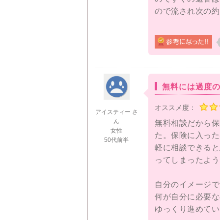
ので流され次の約
相談でしつこく保
ても嫌な時間で疲
し込まなければよ
約束をしてしまっ
夫がいてくれたの
無料には過度
ながらも落ち着い
オススメ度：
たので何回かの面
アイスティー さ
たりと契約を取ろ
ん
無料相談だから保
女性
た。保険に入った
50代前半
軽に相談できると
ってしまったよう
自分のイメージで
何が自分に必要な
ゆっくり進めてい