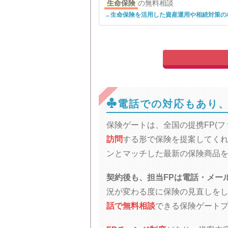
生命保険
の無料相談
→生命保険を活用した資産運用や相続対策の

電話での対応もあり
保険ゲートは、全国の提携FP(
訪問
する形で保険を提案してくれ
ンとマッチした最新の保険商品
契約後も、担当FPは電話・メー
況が変わる度に保険の見直しを
話で無料相談
できる保険ゲート