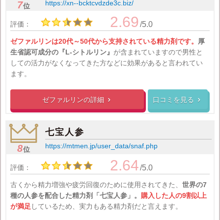
https://xn--bcktcvdzde3c.biz/
7
位
2.69
評価：
/5.0
ゼファルリンは20代～50代から支持されている精力剤です。
厚
生省認可成分の『L-シトルリン』
が含まれていますので男性と
しての活力がなくなってきた方などに効果があると言われてい
ます。
ゼファルリンの
詳細
口コミを見る


七宝人参
https://mtmen.jp/user_data/snaf.php
8
位
2.64
評価：
/5.0
古くから精力増強や疲労回復のために使用されてきた、
世界の7
種の人参を配合した精力剤「七宝人参」。
購入した人の9割以上
が満足
しているため、実力もある精力剤だと言えます。