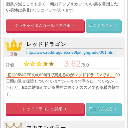
脂肪が減ることも多く、
精力アップ＆カッコいい男を目指した
い男性は是非!!
ワンコインで試せます。
クラチャイダムゴールドの
詳細
口コミを見る


レッドドラゴン
http://www.reddragonlp.net/lp/highgrade/001.html
3
位
3.62
評価：
/5.0
初回65%OFFの4,900円で買えるのがレッドドラゴンです。
90
日間の返金保障もついていますから今まで手を出していなかっ
たけど、
EDに納悩んでいる男性に強くオススメできる精力剤
で
す。
レッドドラゴンの
詳細
口コミを見る


マカエンペラー