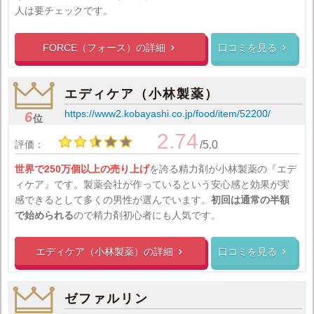
人は要チェックです。
FORCE（フォース）の
詳細
口コミを見る


エディケア（小林製薬）
https://www2.kobayashi.co.jp/food/item/52200/
6
位
2.74
評価：
/5.0
世界で250万個以上の売り上げ
を誇る精力剤が小林製薬の『エデ
ィケア』です。製薬会社が作っているという安心感と効果が実
感できるとして多くの男性が選んでいます。
初回は通常の半額
で始められる
ので精力剤初心者にも人気です。
エディケア（小林製薬）の
詳細
口コミを見る


ゼファルリン