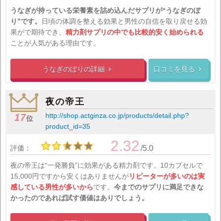
うなぎが持っている栄養素を詰め込んだサプリが“うなぎのぼ
り”です。
日頃の体調を整える効果と男性の自信を取り戻せる効
果がで期待でき、
精力剤サプリの中でも比較的安く始められる
ことが人気がある理由です。
うなぎのぼりの
詳細
口コミを見る


夜の帝王
http://shop.actginza.co.jp/products/detail.php?
17
位
product_id=35
2.32
評価：
/5.0
夜の帝王は“一発勝負”に効果がある精力剤です。10カプセルで
15,000円ですから安くはありませんが
リピーターが多いのは実
感している男性が多いから
です。
今までのサプリに満足できな
かったのであれば試す価値はありでしょう。