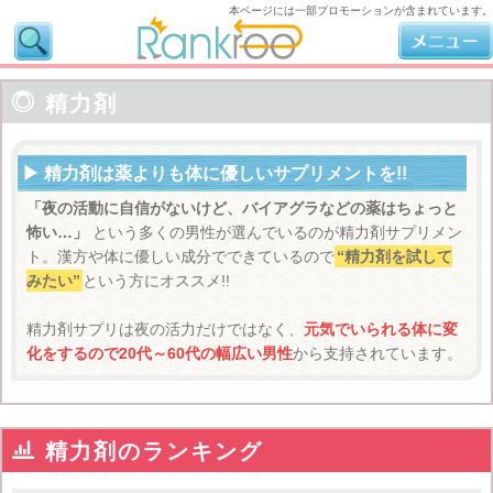
本ページには一部プロモーションが含まれています。

精力剤
精力剤は薬よりも体に優しいサプリメントを!!
「夜の活動に自信がないけど、バイアグラなどの薬はちょっと
怖い…」
という多くの男性が選んでいるのが精力剤サプリメン
ト。漢方や体に優しい成分でできているので
“精力剤を試して
みたい”
という方にオススメ!!
精力剤サプリは夜の活力だけではなく、
元気でいられる体に変
化をするので20代～60代の幅広い男性
から支持されています。

精力剤のランキング