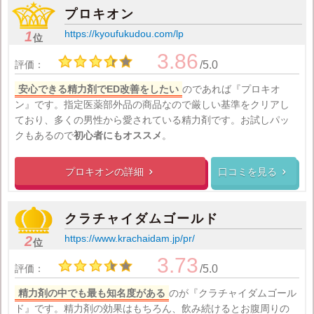
プロキオン
https://kyoufukudou.com/lp
1
位
3.86
評価：
/5.0
安心できる精力剤でED改善をしたい
のであれば『プロキオ
ン』です。指定医薬部外品の商品なので厳しい基準をクリアし
ており、多くの男性から愛されている精力剤です。お試しパッ
クもあるので
初心者にもオススメ
。
プロキオンの
詳細
口コミを見る


クラチャイダムゴールド
https://www.krachaidam.jp/pr/
2
位
3.73
評価：
/5.0
精力剤の中でも最も知名度がある
のが『クラチャイダムゴール
ド』です。精力剤の効果はもちろん、飲み続けるとお腹周りの