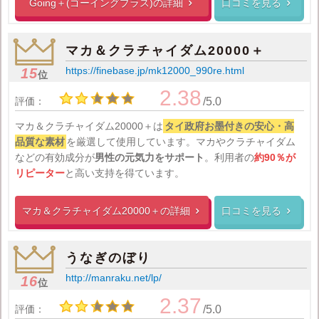
Going＋(ゴーイングプラス)の
詳細
口コミを見る


マカ＆クラチャイダム20000＋
https://finebase.jp/mk12000_990re.html
15
位
2.38
評価：
/5.0
マカ＆クラチャイダム20000＋は
タイ政府お墨付きの安心・高
品質な素材
を厳選して使用しています。マカやクラチャイダム
などの有効成分が
男性の元気力をサポート
。利用者の
約90％が
リピーター
と高い支持を得ています。
マカ＆クラチャイダム20000＋の
詳細
口コミを見る


うなぎのぼり
http://manraku.net/lp/
16
位
2.37
評価：
/5.0