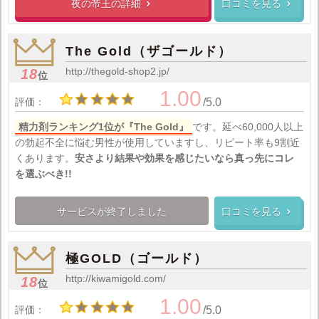
夜の帝王の
詳細
口コミを見る


The Gold（ザゴールド）
http://thegold-shop2.jp/
18
位
1.00
評価：
/5.0
精力剤ランキング1位が『The Gold』
です。延べ60,000人以上
の勃起不全に悩む男性が使用していますし、リピート率も9割近
くあります。
安さより結果や効果を感じたいなら真っ先にコレ
を選ぶべき!!
サービスが終了しました
口コミを見る

極GOLD（ゴールド）
http://kiwamigold.com/
18
位
1.00
評価：
/5.0