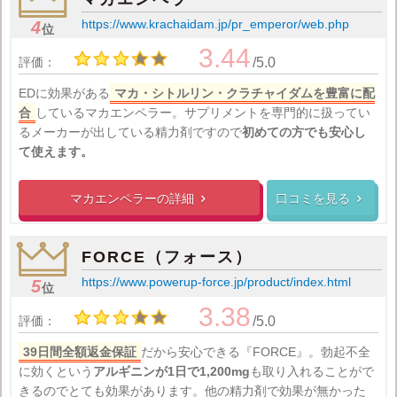
https://www.krachaidam.jp/pr_emperor/web.php
4
位
3.44
評価：
/5.0
EDに効果がある
マカ・シトルリン・クラチャイダムを豊富に配
合
している
マカエンペラー。サプリメントを専門的に扱ってい
るメーカーが出している精力剤ですので
初めての方でも安心し
て使えます。
マカエンペラーの
詳細
口コミを見る


FORCE（フォース）
https://www.powerup-force.jp/product/index.html
5
位
3.38
評価：
/5.0
39日間全額返金保証
だから安心できる『FORCE』。勃起不全
に効くという
アルギニンが1日で1,200mg
も取り入れることがで
きるのでとても効果があります。他の精力剤で効果が無かった