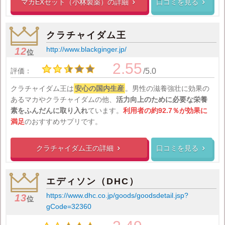
マカEXセット（小林製薬）の
詳細
口コミを見る


クラチャイダム王
http://www.blackginger.jp/
12
位
2.55
評価：
/5.0
クラチャイダム王は
安心の国内生産
。男性の滋養強壮に効果の
あるマカやクラチャイダムの他、
活力向上のために必要な栄養
素をふんだんに取り入れ
ています。
利用者の約92.7％が効果に
満足
のおすすめサプリです。
クラチャイダム王の
詳細
口コミを見る


エディソン（DHC）
https://www.dhc.co.jp/goods/goodsdetail.jsp?
13
位
gCode=32360