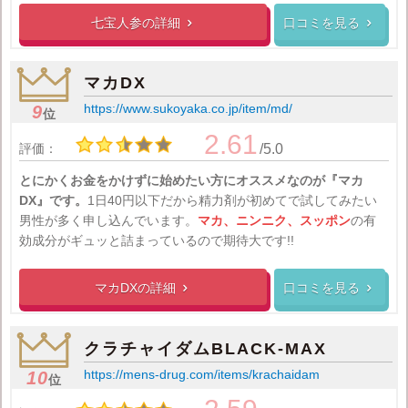
七宝人参の
詳細
口コミを見る


マカDX
https://www.sukoyaka.co.jp/item/md/
9
位
2.61
評価：
/5.0
とにかくお金をかけずに始めたい方にオススメなのが『マカ
DX』です。
1日40円以下だから精力剤が初めてで試してみたい
男性が多く申し込んでいます。
マカ、ニンニク、スッポン
の有
効成分がギュッと詰まっているので期待大です!!
マカDXの
詳細
口コミを見る


クラチャイダムBLACK-MAX
https://mens-drug.com/items/krachaidam
10
位