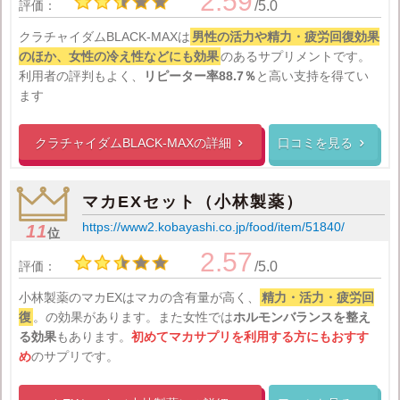
2.59
評価：
/5.0
クラチャイダムBLACK-MAXは
男性の活力や精力・疲労回復効果
のほか、女性の冷え性などにも効果
のあるサプリメントです。
利用者の評判もよく、
リピーター率88.7％
と高い支持を得てい
ます
クラチャイダムBLACK-MAXの
詳細
口コミを見る


マカEXセット（小林製薬）
https://www2.kobayashi.co.jp/food/item/51840/
11
位
2.57
評価：
/5.0
小林製薬のマカEXはマカの含有量が高く、
精力・活力・疲労回
復
。の効果があります。また女性では
ホルモンバランスを整え
る効果
もあります。
初めてマカサプリを利用する方にもおすす
め
のサプリです。