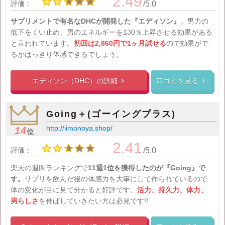
2.49
評価：
/5.0
サプリメントで有名なDHCが開発した『エディソン』
。男力の
低下をくい止め、男のエネルギーを130％上昇させる効果がある
と言われています。
初回は2,860円で1ヶ月試せる
ので効果がで
るかはっきり体感できるでしょう。
エディソン（DHC）の
詳細
口コミを見る


Going＋(ゴーイングプラス)
http://iimonoya.shop/
14
位
2.41
評価：
/5.0
楽天の週間ランキングで
11週1位を獲得したのが
『Going』
で
す。
サプリを飲んだ後の体感力を大事にして作られているので
体の変化が目に見て分かると好評です。
活力、持久力、体力、
男らしさ
を伸ばしていきたい方は必見です!!