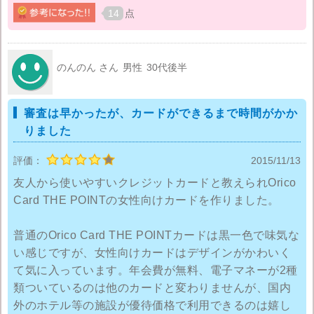
布から抜き取られてしまい、買い物や飲食費の支払い
14
点
に使われてしまい、返済できないほどの額になってい
たことがあります。なので家族だからといってクレジ
ットカードを安易な場所に置いておくのも危険だと思
のんのん さん
男性
30代後半
いました。普段からしっかり管理しておけば、紛失し
たことにもすぐに気づけると思います。
審査は早かったが、カードができるまで時間がかか
りました
しかし、私はその件があって以来、クレジットカード
は一切持たなくなりました。
評価：
2015/11/13
友人から使いやすいクレジットカードと教えられOrico
Card THE POINTの女性向けカードを作りました。
普通のOrico Card THE POINTカードは黒一色で味気な
い感じですが、女性向けカードはデザインがかわいく
て気に入っています。年会費が無料、電子マネーが2種
類ついているのは他のカードと変わりませんが、国内
外のホテル等の施設が優待価格で利用できるのは嬉し