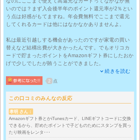
なのにここまで使えて高還元なカードってなかなか無
いのでは？まず入会後半年のポイント還元率が2％とい
う点は好感がもてますね。年会費無料でここまで還元
してくれるカードは他にはなかなかありませんよ。
私は最近引越しする機会があったのですが家電の買い
替えなど結構出費が大きかったんです。でもオリコカ
ードで貯まったポイントをAmazonギフト券にしたおか
げで少しでしたが賄うことができました。
続きを読む
本当だったらもっとかかっていたので本当に助かりま
2
点
した。あとはオリコカードはLINEのギフトコードに変
えられるのでスタンプ買いたい時にリアルタイムで交
この口コミのみんなの反応
換できるのは便利です。
孝明 さん：
ただ注意したいのがポイントに有効期限があるってい
Amazonギフト券とかiTunesカード、LINEギフトコードに交換
できるから、貯めたポイントで子どものためにスタンプを買っ
うことですね！期限を忘れたらちょっと損しちゃいま
たり映画をレンタ･･･
す。そこだけ注意すれば本当に良いクレジットカード