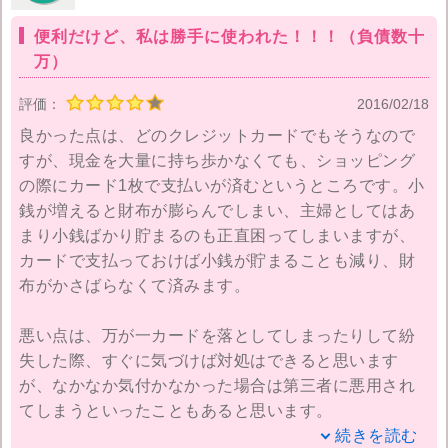
それとポイントも他のクレジットカードよりも期間が
便利だけど、私は勝手に使われた！！！（負債数十
短くが1年なので、ついうっかり交換を忘れてい
万）
た・・・なんてこともありえます。
評価：
2016/02/18
貯まったポイントは500ポイントから交換可能なので、
良かった点は、どのクレジットカードでもそうなので
まめに交換するようにしています。
すが、現金を大量に持ち歩かなくても、ショッピング
明細ですが、他のクレジットカード会社のようにオン
の際にカード1枚で支払いが済むというところです。小
ラインだけ、という形式はなく、郵送されてきます。
銭が増えると財布が膨らんでしまい、主婦としてはあ
まり小銭ばかり貯まるのも正直困ってしまいますが、
いくつかクレジットカードを持っていますが、使いや
カードで支払っておけば小銭が貯まることも減り、財
すさが一番なので、これからもオリコをメインで使っ
布がかさばらなくて済みます。
て行こうと思っています。
悪い点は、万が一カードを落としてしまったりして紛
失した際、すぐに気づけば対処はできると思います
が、なかなか気付かなかった場合は第三者に悪用され
てしまうといったこともあると思います。
私は、家庭不和の時に夫に私名義のカードを勝手に財
続きを読む