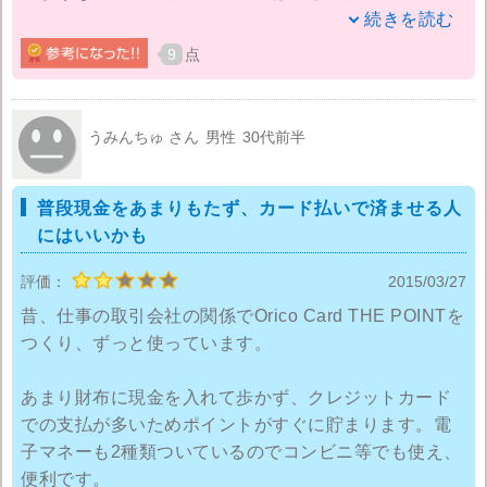
カードを解約しようと思っています。
続きを読む
9
点
それで、このオリコカード１本にしようかと。半年間
はポイント還元率が2倍になるのですが、その後の半年
は通常通りに戻ってしまうようなので。今年度多く使
うみんちゅ さん
男性
30代前半
用し、翌年のポイント還元率に期待します。それか
ら、単純にカードのデザインが良いですね。
普段現金をあまりもたず、カード払いで済ませる人
にはいいかも
黒くてシンプルなので、普通のカードなのにブラック
カードを所有している気分になれます（笑）
評価：
2015/03/27
昔、仕事の取引会社の関係でOrico Card THE POINTを
会計の時にカードをじろじろ見る人はあまりいないと
つくり、ずっと使っています。
思いますが、カードのデザインに高級感があるとなん
だかお金持ちになった気分です。
あまり財布に現金を入れて歩かず、クレジットカード
での支払が多いためポイントがすぐに貯まります。電
子マネーも2種類ついているのでコンビニ等でも使え、
便利です。