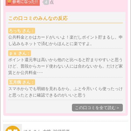
最近の傾向か、毎月の請求書は送られてきません。自
4
点
分でウェブを覗かないと請求額がわかりません。紙で
の請求書を送ってもらうことも可能ですが別料金なの
この口コミのみんなの反応
で、ウェブの請求書を印刷して保管しています。
ろっち さん：
一度磁気が反応しなくなってしまい、問い合わせをし
公共料金とかはカードがいいよ！楽だしポイント貯まるし。申
し込みもネットで済むからほんとに楽ですよ。
ましたが、コールセンターへなかなか繋がらずイライ
ラしました。結局10分ほど保留のまま待たされ、よう
ｐｓ さん：
やく繋がりました。小さな子供をあやしながらの待ち
ポイント還元率は高いから他のと比べると貯まりやすいと思う
時間は非常に長く感じました。繋がってからはとても
けど、普段からカード使わない人には合わないかも。だけど家
賃とか公共料金･･･
迅速に丁寧な対応でした。新しいカードも4日ほどで届
きました。
五月病 さん：
スマホからでも明細を見れるから、ふと今月いくら使ったっけ
と思ったときに確認できるのがいいと思う
この口コミを全て読む＞