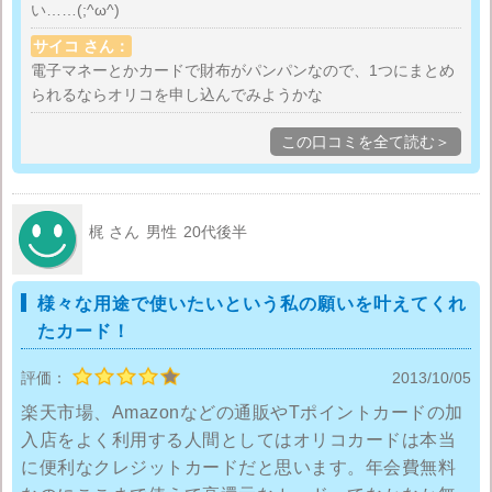
い……(;^ω^)
カードは何枚も持っていたが、オリコカードに統一し
サイコ さん：
て財布も軽くなった。電子マネーとクレジットカード
電子マネーとかカードで財布がパンパンなので、1つにまとめ
が1枚で賄えるので小銭を持ち歩く必要がなくなったの
られるならオリコを申し込んでみようかな
が何より嬉しい。
この口コミを全て読む＞
梶 さん
男性
20代後半
様々な用途で使いたいという私の願いを叶えてくれ
たカード！
評価：
2013/10/05
楽天市場、Amazonなどの通販やTポイントカードの加
入店をよく利用する人間としてはオリコカードは本当
に便利なクレジットカードだと思います。年会費無料