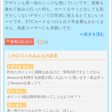
デザインも黒一色のシックな感じでいいです。後輩を
連れて飲みに行った時も、カードをサッと出しても恥
ずかしくないデザインで日常的に使えるとてもいいカ
ードです。ETCカードもつけられて年会費もかかりま
せん。高速ユーザーにも有難いです。
続きを読む
楽天市場を利用するには楽天カードが一番ですが、自
14
点
分はアマゾン派です。オリコカードにしてからは、更
にアマゾン一筋です。アマゾンユーザーにはオリコカ
この口コミのみんなの反応
ードはかなりオススメできるカードであります。
くすくす さん：
アマゾンでの買い物に対しての最初のポイント還元率
貯めたポイントに期限はあるけど、常時2倍ですよ！だから
Amazonを利用する頻度が高い人はいいと思います！私はずっ
はなんと３倍！！この３倍の時期に家電など色々揃え
とAmazonを使ってて、･･･
ました。３倍の期間は半年ですが、それ以降も２倍！
どう考えても１倍が普通というか常識だったのに、オ
りり さん：
リコカードに出会って他のクレジットカードが急にか
ポイント3倍以降常時2倍ってことなんです？？
すんで見えるようになりました。
ゴン さん：
黒一色だからなんかかっこよいな。ほしい。