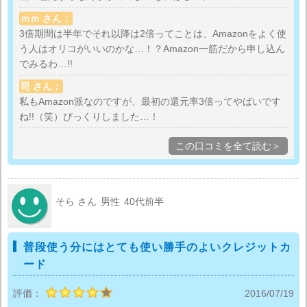
ポイントに１年という期限があるというデメリットを
ｍｍ さん：
書いている方もいらっしゃいますが、オリコポイント
3倍期間は半年でそれ以降は2倍ってことは、Amazonをよく使
は、オリコプリペイドカードかau walletにチャージす
う人はオリコがいいのかな…！？Amazon一筋だから申し込ん
ることができるので、チャージをしてしまえばポイン
でみるわ…!!
ト有効期限を気にしなくていいわけです。このメリッ
司 さん：
トはポイントの使い道に困ることも全くないというこ
私もAmazon派なのですが、最初の還元率3倍ってやばいです
とです。
ね!!（笑）びっくりしました…！
この口コミを全て読む＞
特定の会社のクレジットカードだと、そこのショップ
でのポイント消化ということになりますが、オリコカ
ードのシステムなら結構な数のお店でもポイントが使
えますので、利用者としてかなり使いやすいです。
そら さん
男性
40代前半
普段使う分にはとても使い勝手のよいクレジットカ
ード
評価：
2016/07/19