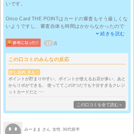
いです。
Orico Card THE POINTはカードの審査もそう厳しくな
いようですし、審査自体も時間はかからなかったので
すがカード発行までちょっと時間がかかりすぎかなと
続きを読む
思いました。入会後6か月はポイント還元が2％なの
13
点
と、よくネットショッピングでクレジットカード払い
をするので、ポイントがたまるのが早いです。
この口コミのみんなの反応
海外旅行傷害保険が年会費無料のものにつかないのも
かしおれ さん：
残念ですね。年に一度海外旅行に行くので、その時は
ポイントが貯まりやすい、ポイントが使えるお店が多い、あと
からリボができる。 使っててこの3つだでも十分すぎるクレジ
他のクレジットカードを利用しています。
ットカードだと･･･
あらかじめ「融資契約」が必要になりますが、ショッ
この口コミを全て読む＞
ピングクレジットやカードキャッシング等の支払をあ
とからリボ払いにすることのできる「支払PASS」の使
い勝手がよくて利用しています。細かな部分で改善し
みーまま さん
女性
30代前半
てほしい部分はありますが、それほど不自由なく使え