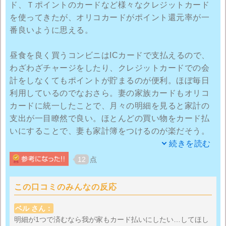
ド、Ｔポイントのカードなど様々なクレジットカード
気にしないと
を使ってきたが、オリコカードがポイント還元率が一
万が一口座にお金がなかった際に困ると思うので…
番良いように思える。
昼食を良く買うコンビニはICカードで支払えるので、
わざわざチャージをしたり、クレジットカードでの会
計をしなくてもポイントが貯まるのが便利。ほぼ毎日
利用しているのでなおさら。妻の家族カードもオリコ
カードに統一したことで、月々の明細を見ると家計の
支出が一目瞭然で良い。ほとんどの買い物をカード払
いにすることで、妻も家計簿をつけるのが楽だそう。
続きを読む
仕事柄よく高速道路も利用するのでＥＴＣカードも便
12
点
利。溜まったポイントはすぐに商品券などに変えられ
るので、その辺りは妻に任せて好きなものに変えてい
この口コミのみんなの反応
る。ほとんどの支出をオリコカードにまとめると年間
200万以上は確実に使うので、今のポイント還元率は2
ベル さん：
倍。まさに使えば使うほど得なカード。
明細が1つで済むなら我が家もカード払いにしたい…してほし