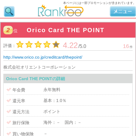
本ページには一部プロモーションが含まれています。
2
Orico Card THE POINT
位
4.22
評価：
16
/
5.0
件
http://www.orico.co.jp/creditcard/thepoint/
株式会社オリエントコーポレーション
Orico Card THE POINTの詳細
永年無料

年会費
基本：1.0％

還元率
ポイント

還元方法
海外：－ 国内：－

旅行保険
－

買い物保険