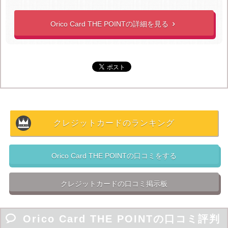
のポイント還元率（入会6ヵ月は3％）
は業界最高値で
す。
Orico Card THE POINTの詳細を見る

→業界において基本還元率が2～3％というのは他ではあり得ません。
そのためAmazonを利用する方はOrico Card THE POINT
をオススメします。
ポイント有効期限が1年と短いものの
常に還元率が1％
（入会後6ヵ月は2％）
であり
利用条件の少ないシンプル
な仕組みで、電子マネー
「iD」と「QUIQPay」の2種類
クレジットカードのランキング
が
搭載されているという利便性はかなり高く、魅力的な
1枚で人気も非常に高いです。
Orico Card THE POINTの口コミをする
移行手数料がかかることなくマイルに還元できるので
マ
イルの貯まりやすいカード
とも言えます。
クレジットカードの口コミ掲示板
会社の信用も高く、使い勝手がよいので
Orico Card THE
POINTは
国内トップクラスの会員数
を誇っています。

Orico Card THE POINTの口コミ評判