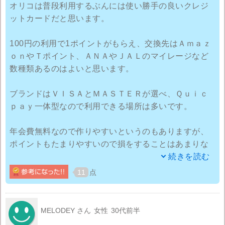
オリコは普段利用するぶんには使い勝手の良いクレジ
ットカードだと思います。
100円の利用で1ポイントがもらえ、交換先はＡｍａｚ
ｏｎやＴポイント、ＡＮＡやＪＡＬのマイレージなど
数種類あるのはよいと思います。
ブランドはＶＩＳＡとＭＡＳＴＥＲが選べ、Ｑｕｉｃ
ｐａｙ一体型なので利用できる場所は多いです。
年会費無料なので作りやすいというのもありますが、
ポイントもたまりやすいので損をすることはあまりな
いです。
続きを読む
11
点
他のクレジットカードのように海外旅行傷害保険がつ
いていないので、そのあたりを心配する人にはすすめ
られないです。
MELODEY さん
女性
30代前半