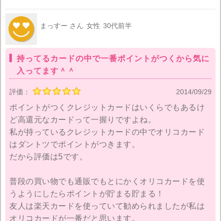
昔だったこともあり保障サービスは付いていなかった
のか、そもそも保障サービスがあったのかすら分から
まっすー さん
女性
30代前半
ないが、クレジットカード紛失に気付いて止めるまで
に使われた数万円を支払った苦い記憶が…。
持ってるカードの中で一番ポイントがつくから気に
備えあれば憂いなし。その点紛失盗難保障が付いてい
入ってます＾＾
るオリコカードは安心して持っていられる。
評価：
2014/09/29
ポイントがつくクレジットカードはいくらでもあるけ
ど高還元なカードって一握りですよね。
私が持っているクレジットカードの中でオリコカード
はダントツでポイントがつきます。
だから評価は5です。
普段の買い物でも通販でもとにかくオリコカードを使
うようにしたらポイントが貯まる貯まる！
友人は楽天カードを使っていて勧められましたが私は
オリコカードが一番だと思います。