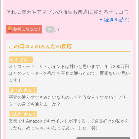
それに楽天やアマゾンの商品も普通に買えるオリコモ
ールで買い物すると、さらにポイントが加算されるん
続きを読む
です。作ってからオリコカードしか使わなくなったの
22
点
は言うまでもありません(笑)。
この口コミのみんなの反応
これだけポイントが貰えると、どうせならオリコモー
ルで買っちゃおうーという気持ちになります。毎月数
えり さん：
千円分はポイントが貯まるので、本当にお得ですよ。
オリコカード・ザ・ポイントは甘いと思います。年収200万円
ほどのフリーターの私でも審査に通ったので、問題ないと思い
ます！
ネットで申し込み、そのまますぐに審査→カード到着
という流れにも驚きました。今までカードの支払いが
はじめ さん：
遅れてしまうこともあったので、審査は少し心配だっ
審査の通りやすさみたいなものってどうなんですかね？フリー
ターの身でも通りますか？
たのですが、何にも問題なかったみたいです。
ぽんた さん：
今時はこちらから何も書類を送らなくていいんですね
楽天でもAmazonでもポイントが貯まるって通販好きの私から
したら、めっちゃいいなって思いました（笑）
(笑)。何年もほぼポイントのつかないカードを使ってき
たので、こんなに簡単ならもっと早く作れば良かった