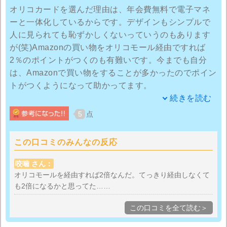
オリコカードを選んだ理由は、年会費無料で電子マネ
ーと一体化しているからです。デザインもシンプルで
人に見られても恥ずかしくないっていうのもあります
が(笑)Amazonの買い物をオリコモール経由ですれば
2％のポイントがつくのも有難いです。今までも自分
は、Amazonで買い物をすることが多かったのでポイン
トがつくようになって助かってます。
続きを読む
しかも、楽天やYahoo!ショッピングのポイントとも交
5
点
換できて便利そうです。楽天カードは楽天ポイントに
しかならないけどオリコカードはそういうところが柔
この口コミのみんなの反応
軟で良いですよね。
咬噛 さん：
とは言ったものの実は届いてからさほど使ってないか
オリコモールを経由すれば2倍なんだ。てっきり経由しなくて
も2倍になるかと思ってた……
ら、まだそこまで「得した！」とは感じられていませ
ん。なので評価は3にしときます。これからどんどん活
この口コミを全て読む＞
躍してもらいたいですね。