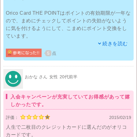
Orico Card THE POINTはポイントの有効期限が一年な
ので、まめにチェックしてポイントの失効がないよう
に気を付けるようにして、こまめにポイント交換をし
ています。
カードフェイスも黒で見た目もよく、気に入っている
続きを読む
んですが、クレジットカードの明細をネットで確認で
5
点
きるのに郵送されるのがうっとおしいので、郵送停止
ができないのをどうにかして欲しいです。
おかな さん
女性
20代前半
以前カードの支払で少し入金が遅れそうだったので、
電話したとき、オペレーターの言うことがコロコロと
入会キャンペーンが充実していてお得感があって嬉
変わり、言葉遣いも悪く、急に怒り出して挨拶もなし
しかったです。
に電話を切られたりで、オペレーターの対応が最悪で
した。
評価：
2015/02/19
たまたま担当の当りが悪かっただけだと思いたいが、
人生で二枚目のクレジットカードに選んだのがオリコ
ああも上から見下ろした態度で接客してるのにあたる
カードです。
と、カードを解約したくなります。