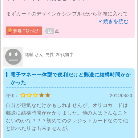
まずカードのデザインがシンプルだから財布に入れて
ても恥ずかしくない！
続きを読む
企業ロゴがでかでかと入ったカードを使うのは抵抗が
16
点
あるので・・・。
そしてオリコカードにして良かった！って思うのは
祐輔 さん
男性
20代前半
・年会費無料
・Amazonギフト券やTポイントに変えられる
電子マネー一体型で便利だけど郵送に結構時間がか
というところですね。
かった
ポイントが変換できるっていうのは重要です。
評価：
2014/08/23
自分が短気なだけかもしれませんが、オリコカードは
ただポイントに期限があるから気を付けないといけな
郵送に結構時間がかかりました。他の人はそんなこと
いけど悪い点というほどでは無いと思います。
ないのかな？？？初めてのクレジットカードなので他
ポイントが様々な用途に使えるので初めてカードを作
と比べたりは出来ませんが。
る妹にも勧めておきました。