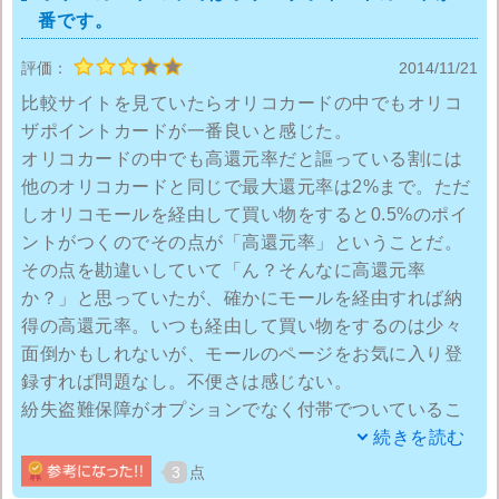
番です。
感動しっぱなしです！
評価：
2014/11/21
あとカードのデザインもシンプルなブラックでなんか
比較サイトを見ていたらオリコカードの中でもオリコ
財布からちらっと見えても恥ずかしくない！
ザポイントカードが一番良いと感じた。
むしろ高級感がある気がするから見て欲しいくらいで
オリコカードの中でも高還元率だと謳っている割には
す。
他のオリコカードと同じで最大還元率は2%まで。ただ
しオリコモールを経由して買い物をすると0.5%のポイ
ただ！スマホからマイページにログインするのが手間
ントがつくのでその点が「高還元率」ということだ。
がかかるのが難点です。。
その点を勘違いしていて「ん？そんなに高還元率
認証難しいからもう少し簡単に出来ないのかな？
か？」と思っていたが、確かにモールを経由すれば納
セキュリティー上厳しいかなぁ。
得の高還元率。いつも経由して買い物をするのは少々
面倒かもしれないが、モールのページをお気に入り登
マイページの件はまあ我慢できるので評価は4で！
録すれば問題なし。不便さは感じない。
紛失盗難保障がオプションでなく付帯でついているこ
とが良い。
続きを読む
10年ほど前に百貨店のカードを紛失して不正利用され
3
点
たことがあるので安心。