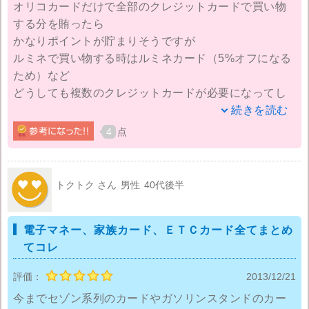
オリコカードだけで全部のクレジットカードで買い物
する分を賄ったら
かなりポイントが貯まりそうですが
ルミネで買い物する時はルミネカード（5%オフになる
ため）など
どうしても複数のクレジットカードが必要になってし
まいます。
続きを読む
オリコカードは引き落とし関連に使っているので財布
4
点
には入れていません。
ただポイントが貯まりやすいカードではあると思うの
で
トクトク さん
男性
40代後半
ＥＴＣカードを新たに作ろうと思っています。
年会費もずっと無料なので上手くカードを使い分けて
電子マネー、家族カード、ＥＴＣカード全てまとめ
いけたらなあと思います。
てコレ
それから、翌々月払いのカードが多数ある中で
オリコカードは翌月払いなので支出が分かりやすく
評価：
2013/12/21
限度額を気にしなくて良いのではないでしょうか。
今までセゾン系列のカードやガソリンスタンドのカー
私のように複数枚のカードを持つ方は引き落とし月も