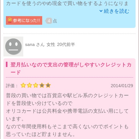
カードを使うのやめ現金で買い物をするようになりま
した。
続きを読む
4
点
クレジットカードは現金を持たずに買い物ができると
いう利点があるのですが、後からの支払いという事で
滞納してしまいクレジットカードの返済に追われた経
sana さん
女性
20代前半
験のあるひとは多いと思います。
翌月払いなので支出の管理がしやすいクレジットカ
ですが、きちんと返済していれば追われることもなく
ード
買い物のたびにポイントがたまるので、そのポイント
でお買い物や旅行などに行けたりと一石二鳥になりま
評価：
2014/01/29
す。
普段の買い物では百貨店や駅ビル系のクレジットカー
ドを普段使い分けているので
オリコカードは公共料金や携帯電話の支払い用にして
います。
なので年間使用料もそこまで高くないのでポイントも
思っていたほど貯まりません。