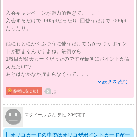
入会キャンペーンが魅力的過ぎて。。。！
クレジットカードのランキングでは上位にいますが、
入会するだけで1000ptだったり1回使うだけで1000pt
オペレーターの対応等、ちょっと考える部分はありま
だったり。
すが、当分Orico Card THE POINTを使おうと思いま
す。
他にもとにかくふつうに使うだけでもがっつりポイン
トが貯まるんですよね。最初から！
1枚目が楽天カードだったのですが最初にポイントが貰
えただけで
あとはなかなか貯まらなくって。。。
続きを読む
そこでオリコカードにしたら普通の支払に使ってるだ
9
点
けでもポイントが怖いくらい貯まっています！笑
楽天市場やAmazonで服や雑誌を買うのでオリコポイン
マタドール さん
男性
30代前半
トを楽天のポイントやアマギフに変えて使ってます♪
他のポイントに変換できるってこんなに便利なんです
オリコカードの中ではオリコザポイントカードが一
ねー！