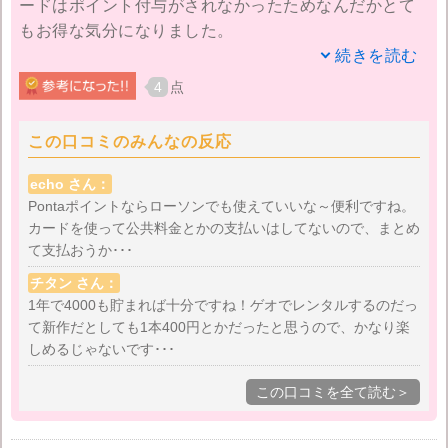
ードはポイント付与がされなかったためなんだかとて
もお得な気分になりました。
続きを読む
映画を借りてきて見るのが好きなので、Pontaポイント
4
点
へ交換してそのポイントでゲオのレンタル料に充てて
います。結構借りても1ヵ月で500～600ポイントほど
この口コミのみんなの反応
貯まるのであまり減っていく感覚もなくて、無料で映
画を楽しめているような感覚になってます。
echo さん：
Pontaポイントならローソンでも使えていいな～便利ですね。
カードを使って公共料金とかの支払いはしてないので、まとめ
使いづらさもないし還元率も高めなのでリクルートカ
て支払おうか･･･
ード作っておいてよかったなと感じています。
チタン さん：
1年で4000も貯まれば十分ですね！ゲオでレンタルするのだっ
て新作だとしても1本400円とかだったと思うので、かなり楽
しめるじゃないです･･･
この口コミを全て読む＞