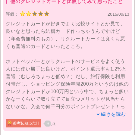
他のクレジットカードと比較してみて思ったこと
ートカードに乗り換えたほうがいいような気がしま
す。
評価：
2015/09/13
クレジットカードが好きでよく比較サイトとか見て、
貯めたポイントは1ポイント1円で使えるんですが、じ
良いなと思ったら結構カード作っちゃうんですけど
ゃらんやポンパレモール、ホットペッパーなど普段利
（年会費無料のもの）、リクルートカードは良くも悪
用するサービスなどで使えるので、使い忘れたという
くも普通のカードといったところ。
ことも少なくなりました。
ホットペッパーとかリクルートのサービスをよく使う
無料のカードでも旅行傷害保険がついているし、ＥＴ
人には使い勝手は良いけど、ポイント還元率も1.2%と
Ｃカードも年会費が無料です。
普通（むしろちょっと低め？）だし、旅行保険も利用
付帯だし、ショッピング保険年間200万というのは他の
クレジットカードでポイントをためるなら楽天カード
クレジットカードが100万円という中で、ちょっと多い
よりもリクルートカードだと思います。
かなーくらいで取り立てて目立つメリットが見当たら
ないかな。入会で何千円分のポイントプレゼント！っ
ていうのも今だと結構普通のことだし。
続きを読む
9
点
リクルートカードのメリットはやっぱりリクルート限