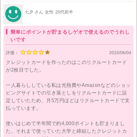
定？リクルートの各サービスのポイントにすぐに変え
られるのは便利だけど、やっぱりリクルートのサービ
七夕 さん
女性
20代前半
スを使う人にしかあまりメリットが無いような。
簡単にポイントが貯まるしゲオで使えるのでうれし
私はホットペッパービューティとかよく利用するの
いです
で、たまったポイントで普段は行かないちょっと高め
のネイルサロン利用したりしますけど。
評価：
2015/06/04
クレジットカードを作ったのはこのリクルートカード
が2枚目でした。
一人暮らししている私は光熱費やAmazonなどのショッ
ピングサイトでの引き落としをリクルートカードに設
定していたため、月5万円ほどはリクルートカードで支
払っています。
使いはじめて半年間で約4,000ポイントも貯まりまし
た。それまで使っていた大学と締結したクレジットカ