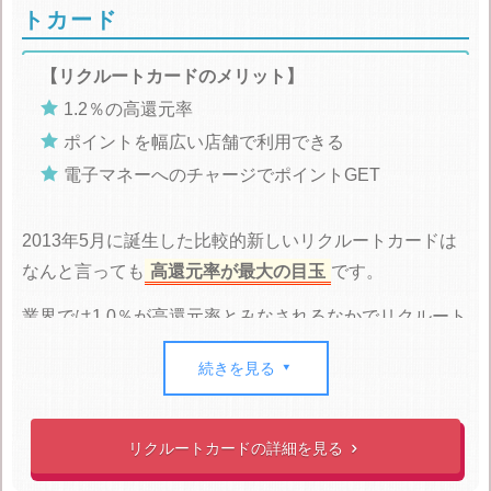
トカード
【リクルートカードのメリット】

1.2％の高還元率

ポイントを幅広い店舗で利用できる

電子マネーへのチャージでポイントGET
2013年5月に誕生した比較的新しいリクルートカードは
なんと言っても
高還元率が最大の目玉
です。
業界では1.0％が高還元率とみなされるなかでリクルート
カードは
1.2％
の還元率で
業界最高水準
を誇っています。
続きを見る

貯まったリクルートポイントは、じゃらんやHOT
PEPPER、ポンパレモールを
はじめとしたリクルートポ
リクルートカードの詳細を見る

イント加入店で使えるのですが
最近Pontaポイントとの
相互交換が可能になりました。