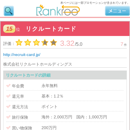
本ページには一部プロモーションが含まれています。
15
リクルートカード
位
3.32
評価：
7
/
5.0
件
http://recruit-card.jp/
株式会社リクルートホールディングス
リクルートカードの詳細
永年無料

年会費
基本：1.2％

還元率
ポイント

還元方法
海外：2,000万円 国内：1,000万円

旅行保険
200万円

買い物保険