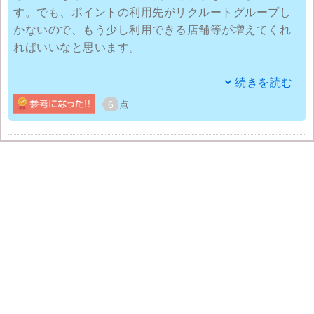
す。でも、ポイントの利用先がリクルートグループし
かないので、もう少し利用できる店舗等が増えてくれ
ればいいなと思います。
電子マネーのチャージでもポイントが付きますし、ネ
続きを読む
ットの評判を調べてみても、ポイント還元率が高いと
6
点
の言葉通り、さほど高額な買い物をしていなくても、
普段使いで結構ポイントがたまります。
ポイントをがっつりためたい人は年会費が2,000円かか
るリクルートカードプラスの方を選んだ方が、ポイン
ト還元率が年会費無料のリクルートカードよりも高い
のでさらにためやすくなると思います。
ただやはり楽天のほうが使い勝手はいいかなあと。何
か買おうというときにはとりあえず楽天を見るので、
リクルートグループの縛りはけっこう面倒です。それ
とキャンペーンの勧誘がけっこう多いのがちょっと嫌