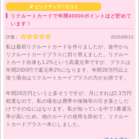
リクルートカードプラス
（JCBのみ）がオススメで

ピックアップ！口コミ
す。
年会費が2100円かかってしまうものの基本還元
リクルートカードで年間40000ポイントほど貯めて
率が
2.0％
になります。
また旅行傷害保険が「
自動付
います！
帯
」になったりと内容がグレードアップしていま
評価：
2016/08/13
す。
私は最初リクルートカードを作りましたが、途中から
→年間262,500円以上の支払いで付与されるポイントの差額が年会費
リクルートカードプラスに切り替えました。リクルー
を上回ります。
トカード自体も1.2%という高還元率ですが、プラスは
年間2000円で還元率2%になります。年間28万円以上
リクルートカードは最近誕生したため利用者顧客の獲得
使う場合はリクルートカードプラスの方がお得です。
に必死でした。
そのため1.2％といった他を圧倒した高還
元率を
強みにせざるを得なかったという背景がありま
年間28万円というと多そうですが、月にすれば2.3万円
程度なので、私の場合は携帯や保険等の引き落としだ
す。
けでその位にはなります。私が知っている中で1番還元
そうして生まれたリクルートカードは
高還元率で使い勝
率が高いため、他のカードの使用を辞めて、リクルー
手のいいかなり優秀なカードであります。
ポイントをお
トカードプラス一本にしました。
得に貯めたいならぜひとも1枚持っておくべきカード
で