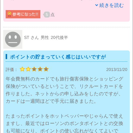
トのサービスを使ってるんだからもっと早くリクルー
続きを読む
トカードを作れば良かった！
5
点
年会費は無料だし。ただポイント還元率が1.2%が上限
なのはちょっと低いような。前に使ってたクレジット
ST さん
男性
20代後半
カード…三井住友ＶＩＳＡカードは2%だったような？
ポイントの貯まっていく感じはいいですが
ただ、たまったポイントの交換がネットからぱぱっと
できて、すぐにそのポイントを使ってサロンの予約な
評価：
2013/11/20
どできるのが嬉しいのでそんなにポイント還元率には
年会費無料のカードでも旅行傷害保険とショッピング
こだわらないかな。
保険がついているということで、リクルートカードを
作りました。ネットからの申し込みをしたのですが、
カードは一週間ほどで手元に届きました。
たまったポイントをホットペッパーやじゃらんで使え
ますし、最近ではローソンのポンタポイントとの交換
も可能になり、ポイントの使い忘れがなくてよいで