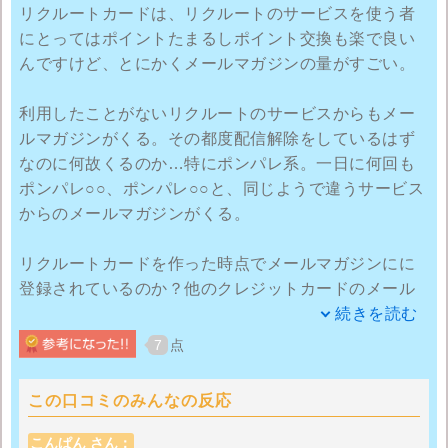
リクルートカードは、リクルートのサービスを使う者
リクルートカードを作る前はめったに旅行は行かなか
にとってはポイントたまるしポイント交換も楽で良い
ったのですが（年に1回行くか行かないか）リクルート
んですけど、とにかくメールマガジンの量がすごい。
カードを作ってからは年に2～3回温泉や旅行に出かけ
るようになりました。リクルートカード様々です。こ
利用したことがないリクルートのサービスからもメー
こまで良い事ばかり記載しましたが、唯一デメリット
ルマガジンがくる。その都度配信解除をしているはず
に感じていることはカード会社をJCBしか選べない事
なのに何故くるのか…特にポンパレ系。一日に何回も
です。
ポンパレ○○、ポンパレ○○と、同じようで違うサービス
からのメールマガジンがくる。
たまにJCBは利用できないお店があり、困ります。
（よくあるのは美容院です）ただめったにないので、
リクルートカードを作った時点でメールマガジンにに
総合的には大満足のカードです。今では主人もリクル
登録されているのか？他のクレジットカードのメール
ートカードを作り使用しています。主人は主に貯まっ
マガジンは多くて月2なのに・・・しかも一括配信スト
続きを読む
たポイントはポンパレモールでの買い物で使っている
ップする術がない。いちいち固有のサービスのサイト
7
点
ようです。私達夫婦はこれからも末長くリクルートカ
にＩＤとパスワードを入力してメールマガジンの配信
ードにお世話になると思います。
解除を探して・・・の繰り返し。
この口コミのみんなの反応
配信解除したものが翌日普通にきたりする。これだけ
こんぱん さん：