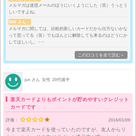
はなんとかならんかね？リクルートのサービスだけじ
メルマガは迷惑メールのほうにいくようにした（笑）うっとう
しいですよね。
ゃなくてPontaポイントとか他のポイントとも交換でき
て便利なのに、メールマガジンの鬱陶しさで良さが半
666 さん：
減。
メルマガに関しては、比較的新しいカードだから仕方ないかな
って思ってる（笑）でもほんとに解除しても来るのはどうにか
してほしいし、･･･
この口コミを全て読む＞
jun さん
女性
20代後半
楽天カードよりもポイントが貯めやすいクレジット
カードです
評価：
2016/01/09
今まで楽天カードを使っていたのですが、友人からリ