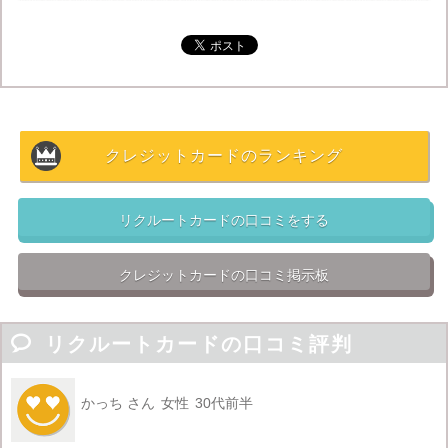
つまりPontaの業務締結をしているローソンやゲオとい
った店舗へも
ポイント利用が可能となり
幅広い店舗でポ
イントが使える
ようになりました。
注目すべきは指定の
電子マネーをチャージするだけでポ
クレジットカードのランキング
イントが付与される
ことで

VISAカードでは楽天Edy・モバイルSuica・SMART
リクルートカードの口コミをする
ICOCA

JCBカードではnanaco・モバイルSuica
クレジットカードの口コミ掲示板
これら電子マネーへのチャージをするだけでポイントが
付与されるので
普段使う電子マネーが上記にあればあな

リクルートカードの口コミ評判
たにとって
相性のいいお得なクレジットカードだといえ
ます。
かっち さん
女性
30代前半


年間26万円以上の支払いをする方へ