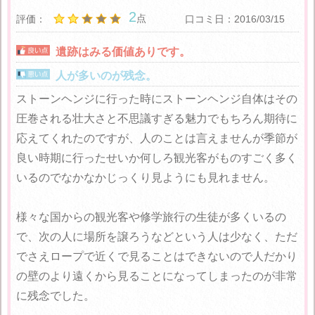
2
点
評価：
口コミ日：2016/03/15
遺跡はみる価値ありです。
人が多いのが残念。
ストーンヘンジに行った時にストーンヘンジ自体はその
圧巻される壮大さと不思議すぎる魅力でもちろん期待に
応えてくれたのですが、人のことは言えませんが季節が
良い時期に行ったせいか何しろ観光客がものすごく多く
いるのでなかなかじっくり見ようにも見れません。
様々な国からの観光客や修学旅行の生徒が多くいるの
で、次の人に場所を譲ろうなどという人は少なく、ただ
でさえロープで近くで見ることはできないので人だかり
の壁のより遠くから見ることになってしまったのが非常
に残念でした。