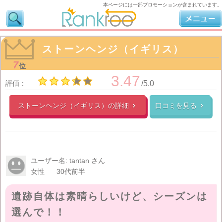
本ページには一部プロモーションが含まれています。
ストーンヘンジ（イギリス）
7
位
3.47
評価：
/5.0
ストーンヘンジ（イギリス）の
詳細
口コミを見る


ユーザー名: tantan さん
女性
30代前半
遺跡自体は素晴らしいけど、シーズンは
選んで！！