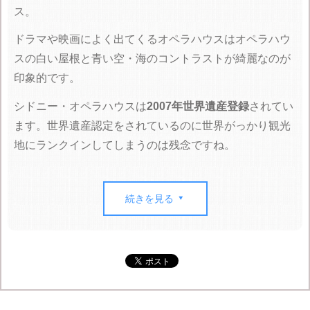
ス。
ドラマや映画によく出てくるオペラハウスはオペラハウ
スの白い屋根と青い空・海のコントラストが綺麗なのが
印象的です。
シドニー・オペラハウスは
2007年世界遺産登録
されてい
ます。世界遺産認定をされているのに世界がっかり観光
地にランクインしてしまうのは残念ですね。

ガッカリポイント

黄ばみ
続きを見る

近くで見ると分かりますが、タイル張りで老朽化の
黄ば
みが目立ちます
。
遠くから見ると白く美しく見えるオペラハウスですが、
実は1973年に完成してから時間が経っており、間近で見
るとガッカリなんてことも多いです。