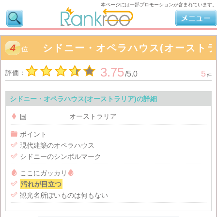
本ページには一部プロモーションが含まれています。
4
シドニー・オペラハウス(オーストラ
位
3.75
評価：
5
/
5.0
件
シドニー・オペラハウス(オーストラリア)の詳細
オーストラリア

国

ポイント

現代建築のオペラハウス

シドニーのシンボルマーク

ここにガッカリ


汚れが目立つ

観光名所ぽいものは何もない