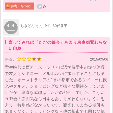
そこまでインパクトもなく、写真や映像を超えるわけ
9
点
でもなく、実際にオペラを観ようとしても高すぎて学
生じゃ観れないし。あそこは、お金持ちの方が行く場
所なんだなと実感しました。そして、オペラハウス付
ちきどん さん
女性
30代前半
近のベンチに座ってお昼を食べてると、鳥がうじゃう
じゃらいるのでいつ食べ物を狙われてもおかしくな
言ってみれば「ただの都会」あまり東京都変わらな
い。
い印象
鳥が嫌いな方はあまり行かないほうがいいかもしれま
評価：
2015/09/06
せんね。落ち着いてお昼ご飯も食べれれませんでし
学生時代に西オーストラリアに語学留学中の短期休暇
た。一応世界遺産なので見る分にはいいですが、感動
で友人とシドニー、メルボルンに旅行することにしま
するほどでもないです。
した。オーストラリアの1番の都市であるシドニーに観
光やグルメ、ショッピングなど様々な期待をしていま
したが、率直な感想は「ただの都会」でした。こうい
う都会の雰囲気なら日本とあまり変わらないように思
えて、特別感がなかったです。観光してまわる場所も
あまりなく、ショッピングなら他の都市でも同じな気