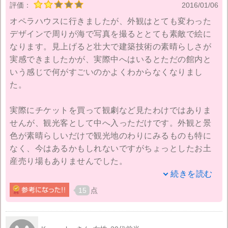
評価：
2016/01/06
オペラハウスに行きましたが、外観はとても変わった
デザインで周りが海で写真を撮るととても素敵で絵に
なります。見上げると壮大で建築技術の素晴らしさが
実感できましたかが、実際中へはいるとただの館内と
いう感じで何がすごいのかよくわからなくなりまし
た。
実際にチケットを買って観劇など見たわけではありま
せんが、観光客として中へ入っただけです。外観と景
色が素晴らしいだけで観光地のわりにみるものも特に
なく、今はあるかもしれないですがちょっとしたお土
産売り場もありませんでした。
続きを読む
わざわざ時間を作ってオペラハウスに来てもあまり価
15
点
値が無かったという印象だけでした。子どもも少し来
ていましたが何もすることがなく外へ出て走り回って
遊ぶくらいで、暇そうでした。写真を撮ることに関し