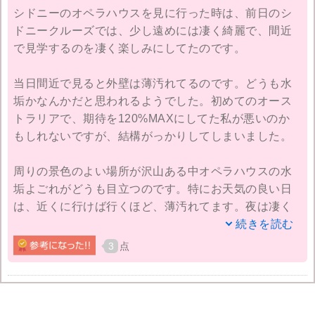
シドニーのオペラハウスを見に行った時は、前日のシ
ドニークルーズでは、少し遠めには凄く綺麗で、間近
で見学するのを凄く楽しみにしてたのです。
当日間近で見ると外壁は薄汚れてるのです。どうも水
垢かなんかだと思われるようでした。初めてのオース
トラリアで、期待を120%MAXにしてた私が悪いのか
もしれないですが、結構がっかりしてしまいました。
周りの景色のよい場所が沢山ある中オペラハウスの水
垢よごれがどうも目立つのです。特にお天気の良い日
は、近くに行けば行くほど、薄汚れてます。夜は凄く
綺麗で本当に素敵だったたけあってほんに残念でし
続きを読む
た。もう少しなんとかして綺麗にならないもんだろう
3
点
かなぁ。
私的には、最初に夜のオペラハウスを見学するのはオ
ススメ出来ないですね。二回目昼間見ると本当に汚れ