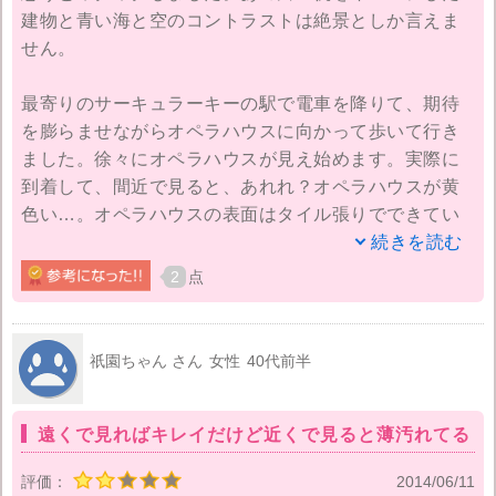
建物と青い海と空のコントラストは絶景としか言えま
せん。
最寄りのサーキュラーキーの駅で電車を降りて、期待
を膨らませながらオペラハウスに向かって歩いて行き
ました。徐々にオペラハウスが見え始めます。実際に
到着して、間近で見ると、あれれ？オペラハウスが黄
色い…。オペラハウスの表面はタイル張りでできてい
ますが、白いタイルが古びて汚れなどで変色した黄色
続きを読む
という感じです。
2
点
あの写真の白さはどうなってしまったの？もしやフォ
トショップ？？超ガッカリです。まあ、建ててから40
祇園ちゃん さん
女性
40代前半
年経てば仕方がないと言えばそうなんでしょうけど。
私の想像していた純白のオペラハウスではありません
遠くで見ればキレイだけど近くで見ると薄汚れてる
でした。残念！
評価：
2014/06/11