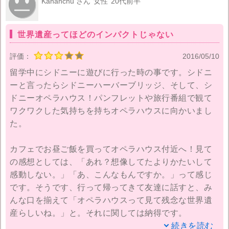
Kananchu さん
女性
20代前半
ては海があり、青空だったのでオペラハウスが映え、
コントラストが綺麗に撮れました。
世界遺産ってほどのインパクトじゃない
評価：
2016/05/10
留学中にシドニーに遊びに行った時の事です。シドニ
ーと言ったらシドニーハーバーブリッジ、そして、シ
ドニーオペラハウス！パンフレットや旅行番組で観て
ワクワクした気持ちを持ちオペラハウスに向かいまし
た。
カフェでお昼ご飯を買ってオペラハウス付近へ！見て
の感想としては、「あれ？想像してたよりかたいして
感動しない。」「あ、こんなもんですか。」って感じ
です。そうです、行って帰ってきて友達に話すと、み
んな口を揃えて「オペラハウスって見て残念な世界遺
産らしいね。」と。それに関しては納得です。
続きを読む