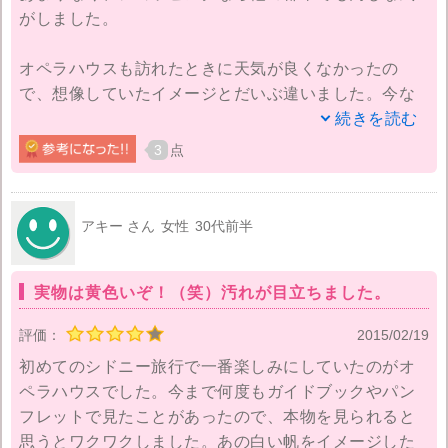
がしました。
オペラハウスも訪れたときに天気が良くなかったの
で、想像していたイメージとだいぶ違いました。今な
らもう少し楽しめるかもしれませんが、そのときには
続きを読む
「がっかり感」が先に出てしまって、また来ることは
3
点
ないかなと思ったほどでした。これならよっぽどメル
ボルンの方が近代的な都市と歴史的な建物が融合され
ていて、観光地としては素晴らしいと思いました。
アキー さん
女性
30代前半
実物は黄色いぞ！（笑）汚れが目立ちました。
評価：
2015/02/19
初めてのシドニー旅行で一番楽しみにしていたのがオ
ペラハウスでした。今まで何度もガイドブックやパン
フレットで見たことがあったので、本物を見られると
思うとワクワクしました。あの白い帆をイメージした