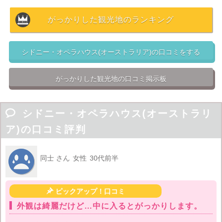

普通の現代建築
がっかりした観光地のランキング
特徴的な形から印象が強い建物ですが、実際は
普通のオ
ペラハウス
です。有名なデンマーク建築家が設計した割
シドニー・オペラハウス(オーストラリア)の口コミをする
には中も普通で特に何かあるということはありません。

シドニー
がっかりした観光地の口コミ掲示板
ディズニー映画「ファインディング・ニモ」
の舞台とも
なったシドニーは首都キャンベラよりも有名なオースト

シドニー・オペラハウス(オーストラリ
ラリアの都市の一つです。
ア)の口コミ評判
オーストラリアはイギリスの植民地だったのもあり、シ
ドニーでも
キングス・クロス駅
や地域名で
パディントン
同士 さん
女性
30代前半
などイギリスを色濃く感じさせます。

ピックアップ！口コミ
JTB
プラン
Expedia
プラン
hotels.com
プラン
外観は綺麗だけど…中に入るとがっかりします。