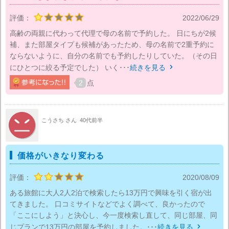
評価：
2022/06/29
高齢の両親に代わって代理で母の名前で予約した。 日にちが2候
補、また部屋タイプも候補があったため、母の名前で2重予約に
ならないように、自分の名前でも予約したりしていた。（その日
にひとつに絞る予定でした） いく･･･
続きを見る

2
点
こうさち さん
40代前半
価格がいきなり変わる
評価：
2020/08/09
ある旅館に大人2人2泊で検索したら13万円で興味を引く宿が出
てきました。 口コミサイトなどでよく調べて、良かったので
「ここにしよう」と決心し、今一度検索し直して、同じ部屋、同
じプランで13万円の部屋を予約しました。･･･
続きを見る
