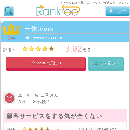
本ページには一部プロモーションが含まれています。
一休.com
3
http://www.ikyu.com/
位
3.92
評価：
/5.0
一休.comの
詳細
口コミを見る


ユーザー名: 二見 さん
女性
30代後半
顧客サービスをする気が全くない
1
点
評価：
口コミ日：2019/09/13