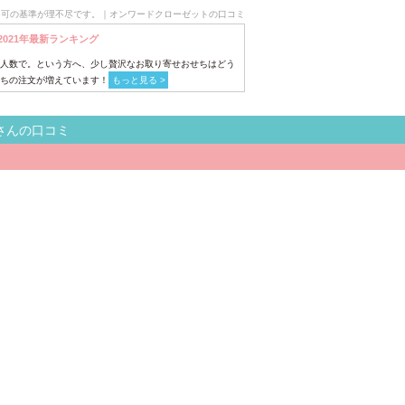
不可の基準が理不尽です。｜オンワードクローゼットの口コミ
2021年最新ランキング
人数で。という方へ、少し贅沢なお取り寄せおせちはどう
ちの注文が増えています！
もっと見る >
さんの口コミ