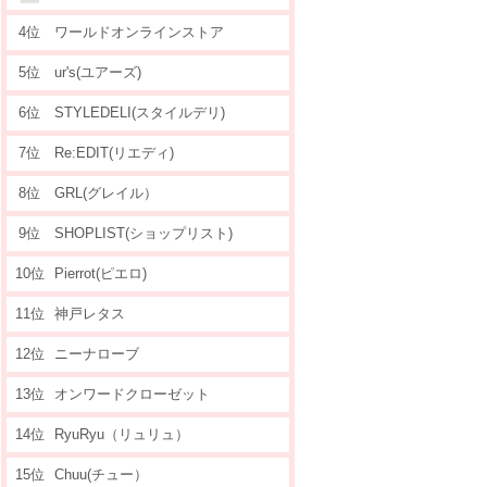
4位
ワールドオンラインストア
5位
ur's(ユアーズ)
6位
STYLEDELI(スタイルデリ)
7位
Re:EDIT(リエディ)
8位
GRL(グレイル）
9位
SHOPLIST(ショップリスト)
10位
Pierrot(ピエロ)
11位
神戸レタス
12位
ニーナローブ
13位
オンワードクローゼット
14位
RyuRyu（リュリュ）
15位
Chuu(チュー）