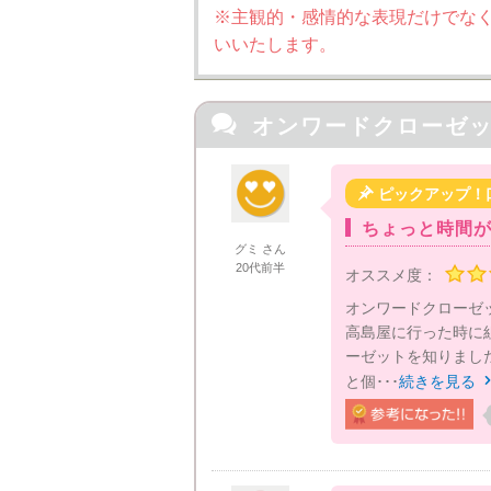
※主観的・感情的な表現だけでな
いいたします。

オンワードクローゼ

ピックアップ！
ちょっと時間が
グミ さん
20代前半
オススメ度：
オンワードクローゼッ
高島屋に行った時に
ーゼットを知りました
と個･･･
続きを見る