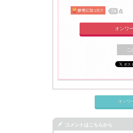
74
点
オンワ
こ
オンワ

コメントはこちらから