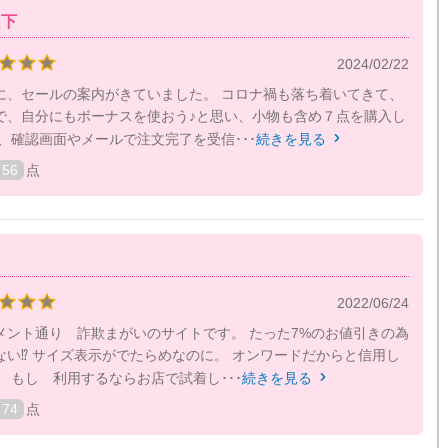
以下
2024/02/22
に、セールの案内がきていました。 コロナ禍も落ち着いてきて、
で、自分にもボーナスを使おう♪と思い、小物も含め７点を購入し
、確認画面やメールで注文完了を受信･･･
続きを見る

56
点
2022/06/24
メント通り 詐欺まがいのサイトです。 たった7%のお値引きの為
い⁉️ サイズ表示がでたらめなのに。 オンワードだからと信用し
 もし 利用するならお店で試着し･･･
続きを見る

74
点