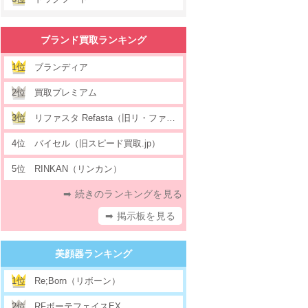
ブランド買取ランキング
1位
ブランディア
2位
買取プレミアム
3位
リファスタ Refasta（旧リ・ファウンデーション）
4位
バイセル（旧スピード買取.jp）
5位
RINKAN（リンカン）
➡ 続きのランキングを見る
➡ 掲示板を見る
美顔器ランキング
1位
Re;Born（リボーン）
2位
RFボーテフェイスEX