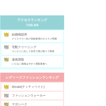
アクセスランキング
7/30-8/6
1位
結婚相談所
クリスマスへ向け登録者増のオススメ時期
2位
宅配クリーニング
コンビニに出して自宅で受け取りで簡単
3位
漫画買取
いらない漫画は今すぐ買取業者へ
レディースファッションランキング
1位
titivate(ティティベイト)
2位
ファッションウォーカー
3位
マガシーク