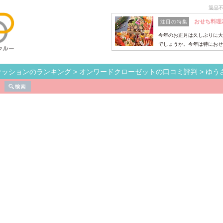
返品
おせち料理
注目の特集
今年のお正月は久しぶりに大
でしょうか。今年は特におせ
ァッションのランキング
>
オンワードクローゼットの口コミ評判
>
ゆう