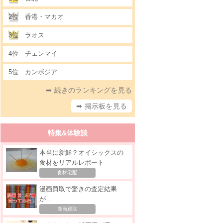
2位
香港・マカオ
3位
ラオス
4位
チェンマイ
5位
カンボジア
➡ 続きのランキングを見る
➡ 掲示板を見る
特集&体験談
本当に新鮮？オイシックスの
食材をリアルレポート
食材宅配
漫画買取で驚きの査定結果
が…
漫画買取