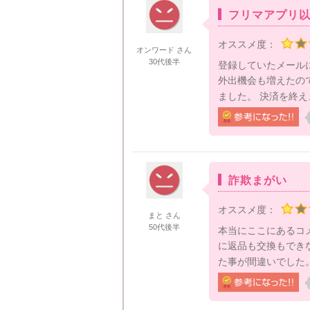
フリマアプリ
オススメ度：
オンワード さん
30代後半
登録していたメール
外出機会も増えたの
ました。 決済を終え
詐欺まがい
オススメ度：
まと さん
50代後半
本当にここにあるコ
に返品も交換もできな
た事が間違いでした。