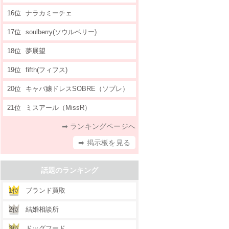
16位
ナラカミーチェ
17位
soulberry(ソウルベリー)
18位
夢展望
19位
fifth(フィフス)
20位
キャバ嬢ドレスSOBRE（ソブレ）
21位
ミスアール（MissR）
➡ ランキングページへ
➡ 掲示板を見る
話題のランキング
1位
ブランド買取
2位
結婚相談所
3位
ドッグフード