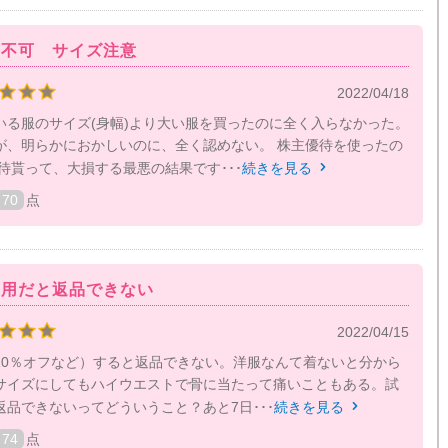
品不可 サイズ注意
2022/04/18
いる服のサイズ(身幅)より大い服を買ったのに全く入らなかった。
が、明らかにおかしいのに、全く認めない。 株主優待を使ったの
待貰って、大損する最悪の結果です･･･
続きを見る

70
点
利用だと返品できない
2022/04/15
10％オフなど）すると返品できない。洋服なんて着ないと分から
サイズにしてもハイウエストで骨に当たって痛いこともある。試
品できないってどういうこと？あと7日･･･
続きを見る

74
点