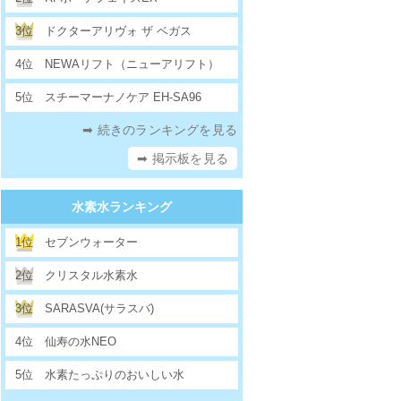
3位
ドクターアリヴォ ザ ベガス
4位
NEWAリフト（ニューアリフト）
5位
スチーマーナノケア EH-SA96
➡ 続きのランキングを見る
➡ 掲示板を見る
水素水ランキング
1位
セブンウォーター
2位
クリスタル水素水
3位
SARASVA(サラスバ)
4位
仙寿の水NEO
5位
水素たっぷりのおいしい水