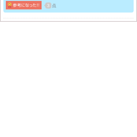
やはり、大量の衣類を店舗まで運ぶのは大変な作業
3
点
だ。それが宅配サービスであれば家から出ることなく
クリーニングが完了するのである。
これは別に洗濯倉庫に限ったことではないが、私も今
後宅配サービスを利用する際にはぜひ洗濯倉庫を利用
してみようと思う。