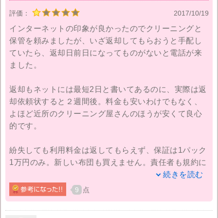
評価：
2017/10/19
インターネットの印象が良かったのでクリーニングと
保管を頼みましたが、いざ返却してもらおうと手配し
ていたら、返却日前日になってものがないと電話が来
ました。
返却もネットには最短2日と書いてあるのに、実際は返
却依頼状すると２週間後。料金も安いわけでもなく、
よほど近所のクリーニング屋さんのほうが安くて良心
的です。
紛失しても利用料金は返してもらえず、保証は1パック
1万円のみ。新しい布団も買えません。責任者も規約に
書いてあるのでそれ以上は補償ができないの一点張
続きを読む
り。クリーニングしたものをなくされたなんて人生初
9
点
めてです。 これはホームページにはいいことばかり書
いてありますが、実際は嘘ではないのでしょうか？今