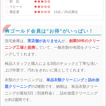
〇
対 応
★★★☆☆
〇
リピート
★★☆☆☆
〇
満足度
★★☆☆☆
13点／25点満点

ゴールド会員は”お得”がいっぱい！
洗宅倉庫は、
実店舗がありません
が、
創業50年のクリー
ニング工場と提携
していて、一般衣類や布団をクリーニ
ングしてくれます。
検品スタッフと職人による3回のチェックと丁寧な洗い
上げ作業で、汚れをきれいに落としてくれます。
衣類のクリーニングは、
単品衣類クリーニング
と
詰め放
題クリーニング
の2種類です。納期は、単品衣類クリー
ニングが最短3日（別途料金）、詰め放題クリーニング
が約2週間です。