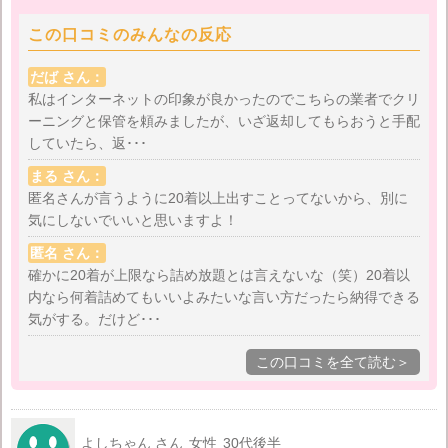
この口コミのみんなの反応
洗濯倉庫の利用を検討されているという方は、くれぐ
れもお気をつけて。私の場合は詰め込んでから気が付
だば さん：
いたので出すのも、また入れなおすのもすごい面倒で
私はインターネットの印象が良かったのでこちらの業者でクリ
ーニングと保管を頼みましたが、いざ返却してもらおうと手配
した。
していたら、返･･･
まる さん：
匿名さんが言うように20着以上出すことってないから、別に
気にしないでいいと思いますよ！
匿名 さん：
確かに20着が上限なら詰め放題とは言えないな（笑）20着以
内なら何着詰めてもいいよみたいな言い方だったら納得できる
気がする。だけど･･･
この口コミを全て読む＞
よしちゃん さん
女性
30代後半