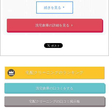
利用の際は、会費無料の”
シルバー会員
”か、会費月額280
続きを見る

円または年額3,000円の”
ゴールド会員
”になります。後者
は
最短3日で届く（有料）、割引料金でクリーニングで
きる、ポイントが貯まる、税別4,000円以上の利用で送料
洗宅倉庫の詳細を見る

無料になる
などのメリットがあるので、おすすめです。
保管サービスは、単品衣類クリーニングの場合は1着単
位でクリーニング代＋税別500円、詰め放題コースはク
リーニング代＋税別1,000～3,000円（コースおよび会員
により異なる）となります。
宅配クリーニングのランキング
洗宅倉庫の口コミをする
宅配クリーニングの口コミ掲示板