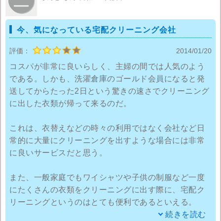
のクリーニング店へ出して、洗濯倉庫さんには季節の
衣替え時の洋服をまとめて利用することが賢い利用方
今、気になっている宅配クリーニング会社
法だと思います。個人的な希望としては、ブーツやカ
ーペットの取り扱いがあるとより嬉しいです。
評価：
2014/01/20
コスパが非常に良いらしく、主婦の間では人気のよう
である。しかも、洗濯倉庫のゴールド会員になると発
送してからたった2日という驚きの速さでクリーニング
に出した衣類が帰って来るのだ。
これは、衣替えなどの時々の利用ではなく会社など日
常的に大量にクリーニングを出すような場合には非常
に良いサービスだと思う。
また、一般家庭でもワイシャツや子供の制服など一度
にたくさんの衣類をクリーニングに出す際に、宅配ク
リーニングというのはとても便利であるといえる。
続きを読む