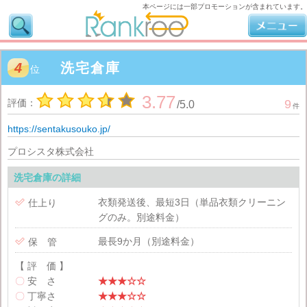
本ページには一部プロモーションが含まれています。
4
洗宅倉庫
位
3.77
評価：
9
/
5.0
件
https://sentakusouko.jp/
プロシスタ株式会社
洗宅倉庫の詳細
衣類発送後、最短3日（単品衣類クリーニン

仕上り
グのみ。別途料金）
最長9か月（別途料金）

保 管
【 評 価 】
〇
安 さ
★★★☆☆
〇
丁寧さ
★★★☆☆