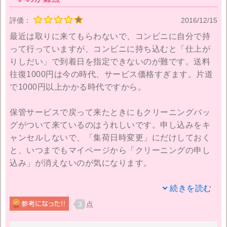
評価：
2016/12/15
最近は取りに来てもらわないで、コンビニに自分で持
って行っていますが、コンビニに持ち込むと「仕上が
りしだい」で到着日を指定できないのが難です。送料
往復1000円は今の時代、サービス価格すぎます。片道
で1000円以上かかる時代ですから。
保管サービスで戻って来たときにもクリーニングバッ
グがついて来ているのはうれしいです。申し込みをキ
ャンセルしないで、「集荷日時変更」にだけしておく
と、いつまでもマイページから「クリーニングの申し
込み」が消えないのが気になります。
それと保管クリーニングの返却日をいったん入力する
続きを読む
と、Web上で変更できないのも難点です。（電話はほ
3
点
とんど留守電なので...）