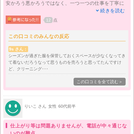
安かろう悪かろうではなく、一つ一つの仕事を丁寧に
してくださるのが電話の対応でもお伺いできますし、
続きを読む
安心してお願いすることができる雰囲気です。
12
点
今のところクリーニングもトラブルなくお手頃価格で
この口コミのみんなの反応
綺麗にしてもらえているので、とても気に入っていま
す。しかも環境の整ったところに衣類を長期保管くれ
9s さん：
ていると言うのも嬉しいサービスです。家に保管して
シーズンが過ぎた服を保管しておくスペースが少なくなってき
て着ないだろうなって思うものを売ろうと思ってたんですけ
いると、カビの心配とかがあるのでキチンとしたとこ
ど、クリーニング･･･
ろに預けてあると言うだけで安心です。欲を言えば、
パックプランでも納期が速いものがでると嬉しいなと
この口コミを全て読む＞
思います。
りいこ さん
女性
60代前半
仕上がり等は問題ありませんが、電話が中々通じな
いのが難点