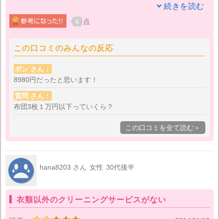
続きを読む
他にも布団の宅配クリーニングサービスをやっている
6
点
業者は多いのでしょうが、最初に洗濯倉庫さんにお願
いしたので私はこのままずっと利用し続けていきたい
この口コミのみんなの反応
と思っています。もうすぐ家族も増えるので、布団の
パックコースももう少し枚数を選べるようになってほ
ポン さん：
しいと思います。
8980円だったと思います！
質問 さん：
布団3枚１万円以下っていくら？
この口コミを全て読む＞
hana8203 さん
女性
30代後半
衣類以外のクリーニングサービスがない