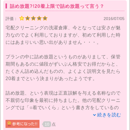
詰め放題?!20着上限で詰め放題って言う？
評価：
2016/07/05
宅配クリーニングの洗濯倉庫、今となっては安さが魅
力なのでよく利用しておりますが、初めて利用した時
にはあまりいい思い出がありません・・・。
プランの中に詰め放題というものがありまして、保管
期間もあるのに値段がずいぶん格安でお得だからと、
たくさん詰め込んだものの、よくよく説明文を見たら
20着までという決まりがあったようです。
詰め放題、という表現は正直誤解を与える名称なので
不親切な印象を最初に持ちました。他の宅配クリーニ
ングでは「○着でいくら」という書き方をしているの
で、お得感を出すために敢えて詰め放題という言葉を
続きを読む
利用しているのかもしれませんが、他にもきっと勘違
10
点
いしている方がいるのでは‥と思ってしまいます。