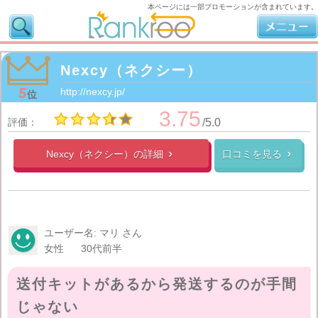
本ページには一部プロモーションが含まれています。
Nexcy（ネクシー）
5
http://nexcy.jp/
位
3.75
評価：
/5.0
Nexcy（ネクシー）の
詳細
口コミを見る


ユーザー名: マリ さん
女性
30代前半
送付キットがあるから発送するのが手間
じゃない