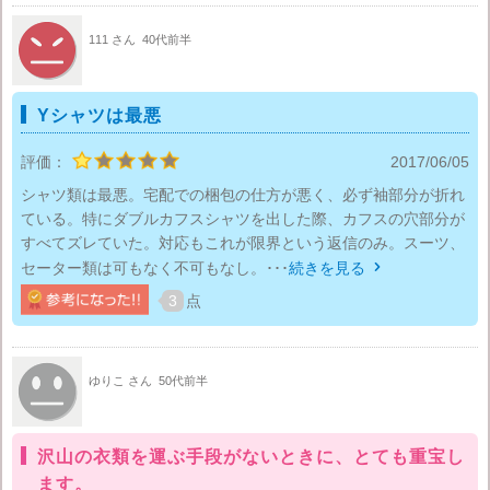
111 さん
40代前半
Yシャツは最悪
評価：
2017/06/05
シャツ類は最悪。宅配での梱包の仕方が悪く、必ず袖部分が折れ
ている。特にダブルカフスシャツを出した際、カフスの穴部分が
すべてズレていた。対応もこれが限界という返信のみ。スーツ、
セーター類は可もなく不可もなし。･･･
続きを見る

3
点
ゆりこ さん
50代前半
沢山の衣類を運ぶ手段がないときに、とても重宝し
ます。