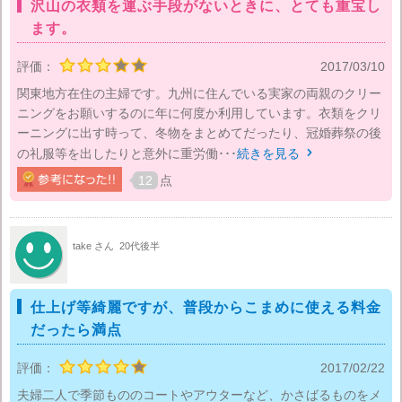
沢山の衣類を運ぶ手段がないときに、とても重宝し
ます。
評価：
2017/03/10
関東地方在住の主婦です。九州に住んでいる実家の両親のクリー
ニングをお願いするのに年に何度か利用しています。衣類をクリ
ーニングに出す時って、冬物をまとめてだったり、冠婚葬祭の後
の礼服等を出したりと意外に重労働･･･
続きを見る

12
点
take さん
20代後半
仕上げ等綺麗ですが、普段からこまめに使える料金
だったら満点
評価：
2017/02/22
夫婦二人で季節もののコートやアウターなど、かさばるものをメ