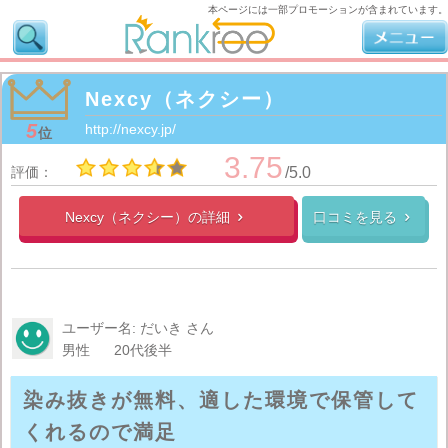
本ページには一部プロモーションが含まれています。
Nexcy（ネクシー）
5
http://nexcy.jp/
位
3.75
評価：
/5.0
Nexcy（ネクシー）の
詳細
口コミを見る


ユーザー名: だいき さん
男性
20代後半
染み抜きが無料、適した環境で保管して
くれるので満足