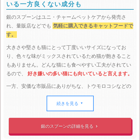
いる一方良くない成分も
銀のスプーンはユニ・チャームペットケアから発売さ
れ、量販店などでも
気軽に購入できるキャットフードで
す。
大きさや堅さも猫にとって丁度いいサイズになってお
り、色々な味がミックスされているため猫が飽きること
もありません。どんな猫にも食べやすい工夫がされてい
るので、
好き嫌いの多い猫にも向いていると言えます。
一方、安価な市販品にありがちな、トウモロコシなどの
穀物を多く含むため
猫にとっては消化しずらく、内臓に
無駄な負担をかけてしまいます。
続きを見る

また、合成着色料や酸化防止剤も入っているので
食べ続
けるうちに有害物質が溜まり、健康を損ねる危険性もあ
銀のスプーンの詳細を見る

ります。