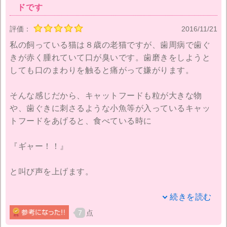
ドです
ら、口から言った方がいいのと同じです。
評価：
2016/11/21
体重が増えてきたら、次の食事へと変わればいいだ
私の飼っている猫は８歳の老猫ですが、歯周病で歯ぐ
け。
きが赤く腫れていて口が臭いです。歯磨きをしようと
しても口のまわりを触ると痛がって嫌がります。
そんな感じだから、キャットフードも粒が大きな物
や、歯ぐきに刺さるような小魚等が入っているキャッ
トフードをあげると、食べている時に
『ギャー！！』
と叫び声を上げます。
猫の餌には、特にこだわりが無くて、特売で安くなっ
続きを読む
ていた物をいつも買っています。銀のスプーンも安く
7
点
なっていて、偶然買いました。銀のスプーンを猫にあ