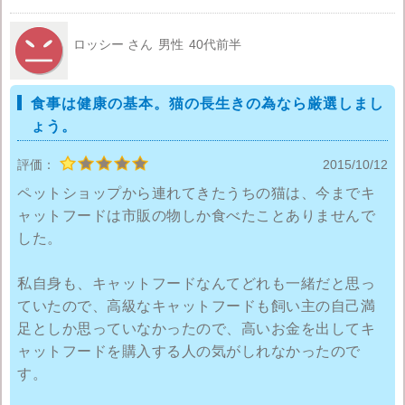
げると、食べている時に『ギャー！！』と言わなかっ
たです。いつもの声が聞こえないから、何でか考える
ロッシー さん
男性
40代前半
と、銀のスプーンは他の餌と比べて粒が小さくて丸い
事に気がつきました。
食事は健康の基本。猫の長生きの為なら厳選しまし
ょう。
銀のスプーンは、小粒で固い干し魚等が含まれていな
くて、私の猫には食べやすいキャットフードなので、
評価：
2015/10/12
それ以来ずっと銀のスプーンを与えています。
ペットショップから連れてきたうちの猫は、今までキ
ャットフードは市販の物しか食べたことありませんで
した。
私自身も、キャットフードなんてどれも一緒だと思っ
ていたので、高級なキャットフードも飼い主の自己満
足としか思っていなかったので、高いお金を出してキ
ャットフードを購入する人の気がしれなかったので
す。