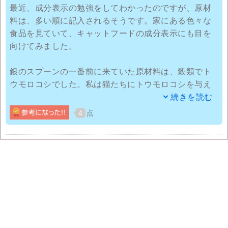
最近、成分表示の勉強をしてわかったのですが、原材
料は、多い順に記入されるそうです。家にある色々な
食品を見ていて、キャットフードの成分表示にも目を
向けてみました。
銀のスプーンの一番前に来ていた原材料は、穀類でト
ウモロコシでした。私は猫たちにトウモロコシを与え
ているつもりはないのにと思い、その事実に驚きまし
続きを読む
た・・・他にも、着色料が何種類も含まれていて、こ
4
点
んなに不健康な物を与えていたのか・・・と驚きまし
た。
これをきっかけにいろいろ調べると、穀物は猫の体に
悪い事が判明、猫たちの下痢の原因はこれかと感じま
した。銀のスプーンが無くなり次第、穀物を使ってい
ない他メーカーにキャットフードを変える予定です。
今度は、原材料を確かめてからキャットフードを選ぼ
うと思います。