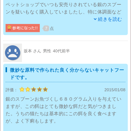
ペットショップでいつも安売りされている銀のスプー
ンを疑いもなく購入していましたし、特に体調面など
も気にならなかったのですが、一度ペットの大型祭典
続きを読む
があった際に主点していたナチュラル系フードのサン
7
点
プルをたくさんもらったので、捨てるのももったいな
いために上げたら毛並やツヤなどが明らかに変わった
のです。
坂本 さん
男性
40代前半
銀のスプーンでもまんぞくというか、不満はなかった
微妙な原料で作られた良く分からないキャットフー
とはいえ、ここまで変わるなんて正直考えたこともな
ドです。
かったのでそれからは食べ物の大切さがよくわかりま
した。入っているものも見比べましたが、全然違いま
評価：
2015/01/08
すね。魚介類や肉類など、内容もとても人間が食べた
銀のスプーンお魚づくし６８０グラム入りを与えてい
いと思えるものではなく…。やはり安いのには理由が
ますが、この餌はとても微妙な餌だと気がつきまし
あるのですね。
た。うちの猫たちは基本的にこの餌を良く食べます
が、よく下痢もします。