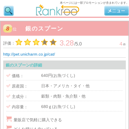
本ページには一部プロモーションが含まれています。
8
銀のスプーン
位
3.28
評価：
4
/
5.0
件
http://pet.unicharm.co.jp/cat/
銀のスプーンの詳細
640円(お魚づくし)

価格：
日本・アメリカ・タイ・他

原産国：
穀類・肉類・魚介類・他

主成分：
680ｇ(お魚づくし)

内容量：

量販店で気軽に購入できる

どんな猫にも向いている