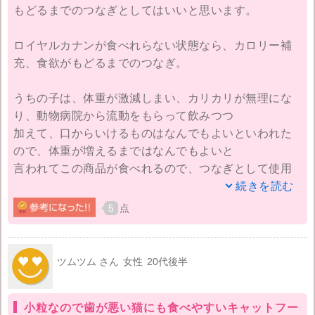
もどるまでのつなぎとしてはいいと思います。
ロイヤルカナンが食べれらない状態なら、カロリー補
充、食欲がもどるまでのつなぎ。
うちの子は、体重が激減しまい、カリカリが無理にな
り、動物病院から流動をもらって飲みつつ
加えて、口からいけるものはなんでもよいといわれた
ので、体重が増えるまではなんでもよいと
言われてこの商品が食べれるので、つなぎとして使用
してます。普通にカリカリが食べる事ができたら、こ
続きを読む
の商品は使いません。あくまでつなぎとしてはいいと
5
点
思う。
ロイヤルカナン系のウェットも試したけど、いまひと
ツムツム さん
女性
20代後半
つだったので、とりあえずと考えても。とりあえず、
食べて吐かなければ、緊急対応で口から食べ物と考え
小粒なので歯が悪い猫にも食べやすいキャットフー
てます。人間も、弱っているときは、消化が大丈夫な