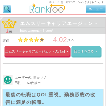
本ページには一部プロモーションが含まれています。
エムスリーキャリアエージェント
1
https://agent.m3.com/
位
4.02
評価：
/5.0
エムスリーキャリアエージェントの
詳細
口コミを見る


ユーザー名: 恒夫 さん
男性
50代後半
最後の転職はQOL重視。勤務形態の改
善に満足の転職。