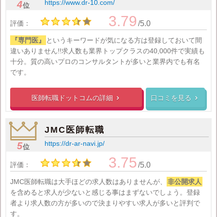
https://www.dr-10.com/
4
位
3.79
評価：
/5.0
『専門医』
というキーワードが気になる方は登録しておいて間
違いありません!!求人数も業界トップクラスの40,000件で実績も
十分。質の高いプロのコンサルタントが多いと業界内でも有名
です。
医師転職ドットコムの
詳細
口コミを見る


JMC医師転職
https://dr-ar-navi.jp/
5
位
3.75
評価：
/5.0
JMC医師転職は大手ほどの求人数はありませんが、
非公開求人
を含めると求人が少ないと感じる事はまずないでしょう。登録
者より求人数の方が多いので決まりやすい求人が多いと評判で
す。