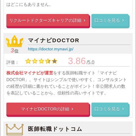
はどこにもありません。
リクルートドクターズキャリアの
詳細
口コミを見る


マイナビDOCTOR
https://doctor.mynavi.jp/
3
位
3.86
評価：
/5.0
株式会社マイナビが運営
をする医師転職サイト「マイナビ
DOCTOR」。サイトはシンプルで使いやすく、コンサルタント
の経歴が詳細に書かれていることがポイント！非公開求人の数
を表記していることから、信頼性の高いサイトです。
マイナビDOCTORの
詳細
口コミを見る


医師転職ドットコム