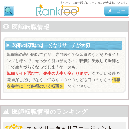
本ページには一部プロモーションが含まれています。

医師転職情報
医師の転職には十分なリサーチが大切
転職率の高い医師ですが、専門医や学位習得後などそのタイミ
ングも様々で、せっかく能力があるのに
転職に失敗して医師と
して生きづらくなってしまうケースも
。
転職サイト選びで、先生の人生が変わります。
次のいい条件の
職場探しだけでなく、悩みやノウハウなども口コミからの
情報
を参考にして納得のいく転職を
してください。

医師転職情報のランキング
エムスリーキャリアエージェント