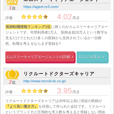
https://agent.m3.com/
1
位
4.02
評価：
/5.0
医師転職情報ランキング1位
に輝くのがエムスリーキャリアエー
ジェントです。年間利用者1万人、医師会員20万人という数字を
見るだけでどれだけ多くの医師から支持されているか一目瞭
然。転職を考えるならまず登録を!!
エムスリーキャリアエージェントの
詳細
口コミを見る


リクルートドクターズキャリア
http://www.recruit-dc.co.jp/
2
位
3.95
評価：
/5.0
リクルートドクターズキャリアは30年以上前に現役の医師が
『より良い働き方』
を目指して作られた会社です。リクルート
というブランド力と圧倒的な求人数を考えると登録しない理由