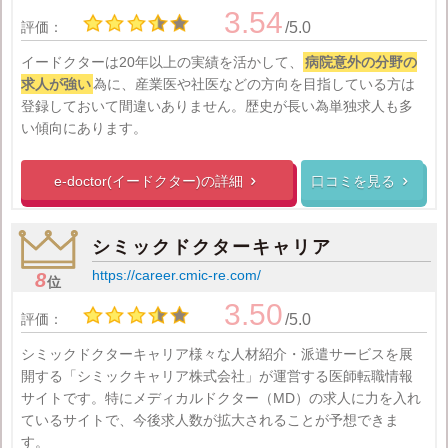
3.54
評価：
/5.0
イードクターは20年以上の実績を活かして、
病院意外の分野の
求人が強い
為に、産業医や社医などの方向を目指している方は
登録しておいて間違いありません。歴史が長い為単独求人も多
い傾向にあります。
e-doctor(イードクター)の
詳細
口コミを見る


シミックドクターキャリア
https://career.cmic-re.com/
8
位
3.50
評価：
/5.0
シミックドクターキャリア様々な人材紹介・派遣サービスを展
開する「シミックキャリア株式会社」が運営する医師転職情報
サイトです。特にメディカルドクター（MD）の求人に力を入れ
ているサイトで、今後求人数が拡大されることが予想できま
す。