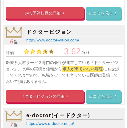
JMC医師転職の
詳細
口コミを見る


ドクタービジョン
http://www.doctor-vision.com/
6
位
3.62
評価：
/5.0
医療系人材サービス専門の会社が運営している『ドクタービジ
ョン』。長年の実績と信頼から
求人が出ていない病院
にも交渉
してくれますので、転職を少しでも考えている医師は登録して
おいて損はありません。
ドクタービジョンの
詳細
口コミを見る


e-doctor(イードクター)
https://www.e-doctor.ne.jp/
7
位