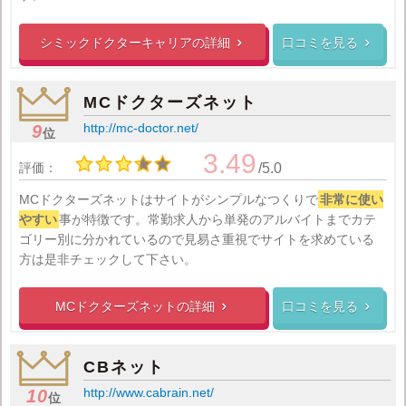
シミックドクターキャリアの
詳細
口コミを見る


MCドクターズネット
http://mc-doctor.net/
9
位
3.49
評価：
/5.0
MCドクターズネットはサイトがシンプルなつくりで
非常に使い
やすい
事が特徴です。常勤求人から単発のアルバイトまでカテ
ゴリー別に分かれているので見易さ重視でサイトを求めている
方は是非チェックして下さい。
MCドクターズネットの
詳細
口コミを見る


CBネット
http://www.cabrain.net/
10
位