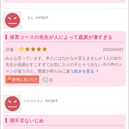
。 さん
10代前半
保育コースの先生が人によって贔屓が凄すぎる
評価：
2022/04/07
みんな言っています。本人にはなかなか言えませんが 1人の女の
先生が贔屓がすごすぎてお気に入りの子とそう出ない子の声のト
ーンが違うのと、態度が明らかに違う
続きを見る

9
点
コロコロ さん
40代後半
理不尽ないじめ