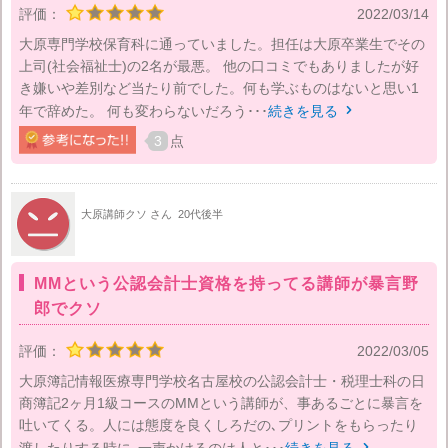
評価：
2022/03/14
大原専門学校保育科に通っていました。担任は大原卒業生でその
上司(社会福祉士)の2名が最悪。 他の口コミでもありましたが好
き嫌いや差別など当たり前でした。何も学ぶものはないと思い1
年で辞めた。 何も変わらないだろう･･･
続きを見る

3
点
大原講師クソ さん
20代後半
MMという公認会計士資格を持ってる講師が暴言野
郎でクソ
評価：
2022/03/05
大原簿記情報医療専門学校名古屋校の公認会計士・税理士科の日
商簿記2ヶ月1級コースのMMという講師が、事あるごとに暴言を
吐いてくる。人には態度を良くしろだの､プリントをもらったり
渡したりする時に､一声かけるのは人と･･･
続きを見る
