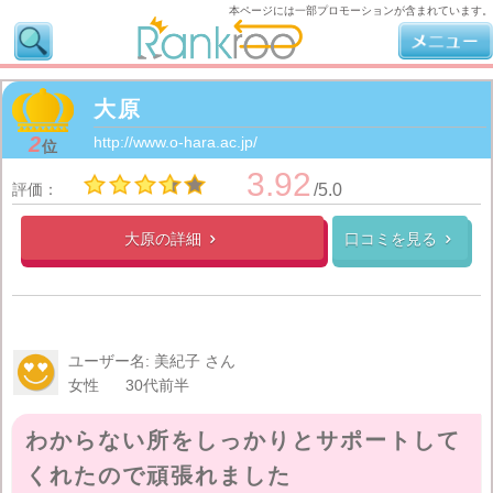
本ページには一部プロモーションが含まれています。
大原
2
http://www.o-hara.ac.jp/
位
3.92
評価：
/5.0
大原の
詳細
口コミを見る


ユーザー名: 美紀子 さん
女性
30代前半
わからない所をしっかりとサポートして
くれたので頑張れました