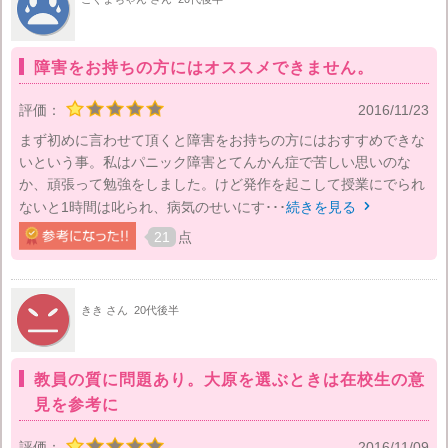
障害をお持ちの方にはオススメできません。
評価：
2016/11/23
まず初めに言わせて頂くと障害をお持ちの方にはおすすめできな
いという事。私はパニック障害とてんかん症で苦しい思いのな
か、頑張って勉強をしました。けど発作を起こして授業にでられ
ないと1時間は叱られ、病気のせいにす･･･
続きを見る

21
点
きき さん
20代後半
教員の質に問題あり。大原を選ぶときは在校生の意
見を参考に
評価：
2016/11/09