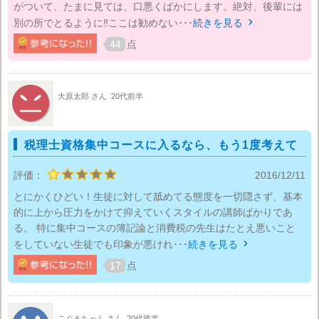
がついて、たまに見ては、口悪くばかにします。絶対、後輩には
別の所でとるように‼ここは勧めない･･･
続きを見る

44
点
大原太郎 さん
20代前半
税理士資格集中コースに入るなら、もう1度考えて
評価：
2016/12/11
とにかくひどい！生徒に対して舐めてる態度を一切隠さず、基本
的に上から圧力をかけて抑えていくスタイルの講師ばかりであ
る。 特に集中コースの簿記論と消費税の先生はたとえ悪いこと
をしていない生徒でも印象が悪けれ･･･
続きを見る

17
点
こぐまちゃん さん
20代後半