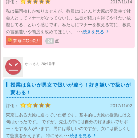
評価：
2017/11/14
私は福岡校しか知りませんが、教員はほとんど大原の卒業生で社
会人としてマナーがなってないし、生徒が権力を得てやりたい放
題してる、という感じです。私たちにマナーを教える前に、教員
の言葉遣いや態度を改めてほしい。 ･･･
続きを見る

24
点
かい さん
20代前半
授業は良いが男女で扱いが違う！好き嫌いで扱いが
変わる！
評価：
2017/11/02
東京にある大原に通っていた者です。基本的に大原の授業には文
句はかったです。 ですが、先生の中には自分の好き嫌いでサポ
ートをする人がいます。男には厳しいのですが、女には優しくし
て態度をかえます。 特にそれ･･･
続きを見る
