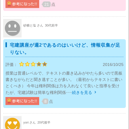
21
点
砂糖と塩 さん
30代前半
宅建講座が週2であるのはいいけど、情報収集が足
りない。
評価：
2016/10/25
授業は普通レベルで、テキストの書き込みがやたら多いので黒板
書きながらだと聞き逃すことが多い。（最初からテキストに書い
とくべき） 今年は権利関係は力を入れなくて良いと指導を受け
たが、宅建試験は簡単な権利関係･･･
続きを見る

8
点
yori さん
20代後半