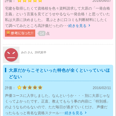
評価：
2016/04/07
宅建を取得したくて資格校を色々資料請求して大原の「一発合格
主義」という言葉を見てどうせやるなら一発合格！と思っていた
私は大原に決めました。 選ぶときに口コミも判断材料にしたく
て調べてみたところ高評価だったの･･･
続きを見る

14
点
みの さん
20代前半
大原だからこそといった特色が全くといっていいほ
どない
評価：
2016/02/11
声優コースに入学しました。なんというか・・・別に大原じゃな
くってよかったです。正直、教えてもらう事の内容に「特別感」
のようなものもないので、ただ毎日が過ぎていくだけ。 声優だ
ったらもっと有名な資格スクール･･･
続きを見る
