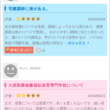
宅建講師に差がある。
評価：
2020/03/04
名古屋校週2コースを受講。講師によってかなり差があり、基礎
講座は他のコースで受講し、わかりやすい講師に当たり良かった
が、週2コースの講師は、早口でパワポで説明するが、パワポが
稚拙で理解不能。講義は競馬の実況を･･･
続きを見る

6
点
M さん
20代前半
大原医療秘書福祉保育専門学校について
評価：
2019/06/21
まず、授業については普通です。良くも悪くもないです。緩い高
校だった人たちは、授業中に寝たり携帯いじったら注意があった