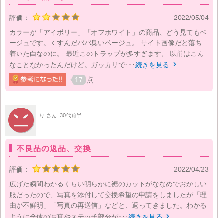
評価：
2022/05/04
カラーが「アイボリー」「オフホワイト」の商品、どう見てもベ
ージュです。くすんだババ臭いベージュ。 サイト画像だと落ち
着いた白なのに。 最近このトラップが多すぎます。 以前はこん
なことなかったんだけど。ガッカリで･･･
続きを見る

17
点
り さん
30代前半
不良品の返品、交換
評価：
2022/04/23
広げた瞬間わかるくらい明らかに裾のカットがななめでおかしい
服だったので、写真を添付して交換希望の申請をしましたが「理
由が不鮮明」「写真の再送信」などと、返ってきました。わかる
ように全体の写真やステッチ部分が･･･
続きを見る
