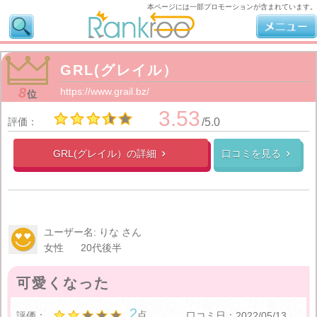
本ページには一部プロモーションが含まれています。
GRL(グレイル）
8
https://www.grail.bz/
位
3.53
評価：
/5.0
GRL(グレイル）の
詳細
口コミを見る


ユーザー名: りな さん
女性
20代後半
可愛くなった
2
点
評価：
口コミ日：2022/05/13