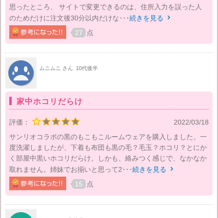
思ったところ、 サイトで変更できるのは、住所入力を誤った人
のためだけに注文後30分以内だけな･･･
続きを見る

27
点
ムニムニ さん
10代後半
家中ホコリだらけ
評価：
2022/03/18
サンリオコラボの黒のもこもこルームウェアを購入しました。一
度洗濯しましたが、下着も布団も黒の毛？毛玉？ホコリ？とにか
く部屋中黒いホコリだらけ。しかも、絡みつく感じで、なかなか
取れません。姉妹でお揃いと思って2･･･
続きを見る

15
点