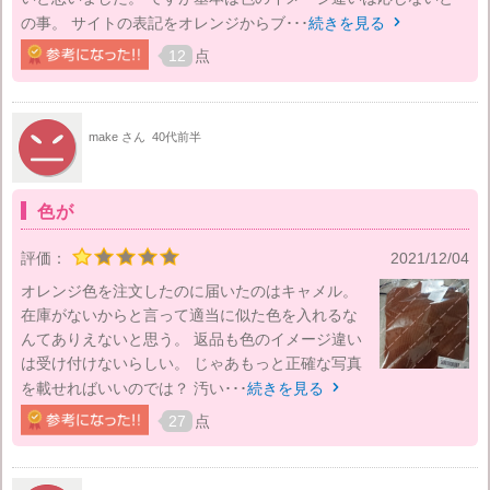
の事。 サイトの表記をオレンジからブ･･･
続きを見る

12
点
make さん
40代前半
色が
評価：
2021/12/04
オレンジ色を注文したのに届いたのはキャメル。
在庫がないからと言って適当に似た色を入れるな
んてありえないと思う。 返品も色のイメージ違い
は受け付けないらしい。 じゃあもっと正確な写真
を載せればいいのでは？ 汚い･･･
続きを見る

27
点