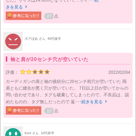
した。サイズは24.0cmとなっていて…サイ･･･
続
きを見る

27
点
ボアぼあ さん
40代後半
袖と肩が20センチ穴が空いていた
評価：
2022/02/04
カーディガンの肩と袖の接続分に20センチ程穴が空いていた 両
肩ともに縫合が悪く穴が空いていた。 7日以上日が空いてからの
問い合わせであり、タグも破棄してしまったので、不良品は、認
めたものの、タグ無しだったので 返･･･
続きを見る

12
点
kore さん
10代前半