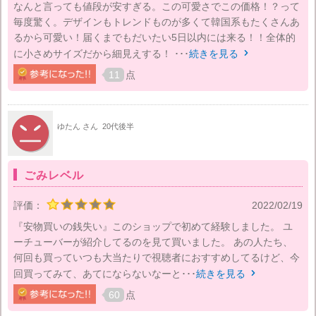
なんと言っても値段が安すぎる。この可愛さでこの価格！？って
毎度驚く。デザインもトレンドものが多くて韓国系もたくさんあ
るから可愛い！届くまでもだいたい5日以内には来る！！全体的
に小さめサイズだから細見えする！ ･･･
続きを見る

11
点
ゆたん さん
20代後半
ごみレベル
評価：
2022/02/19
『安物買いの銭失い』このショップで初めて経験しました。 ユ
ーチューバーが紹介してるのを見て買いました。 あの人たち、
何回も買っていつも大当たりで視聴者におすすめしてるけど、今
回買ってみて、あてにならないなーと･･･
続きを見る

60
点