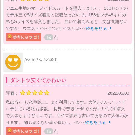
デニム生地のマーメイドスカートを購入しました。 160センチの
モデル三でSサイズ着用と記載だったので、158センチ48キロの
私もSサイズを購入しました。 届いて着てみると、丈は問題ない
ですが、ウエストから全てsサイズとは･･･
続きを見る

19
点
かえる さん
40代後半
ダントツ安くてかわいい
評価：
2022/05/09
私は当たりが9割以上。よく利用してます。大体かわいいしヘビ
ロテしている物も多数。 長身で普段L〜MですがLサイズを購入
で大体ちょうどいいです。サイズ詳細も書いてあるので大体わか
ります。 物も悪くない事が多いし、他･･･
続きを見る

15
点