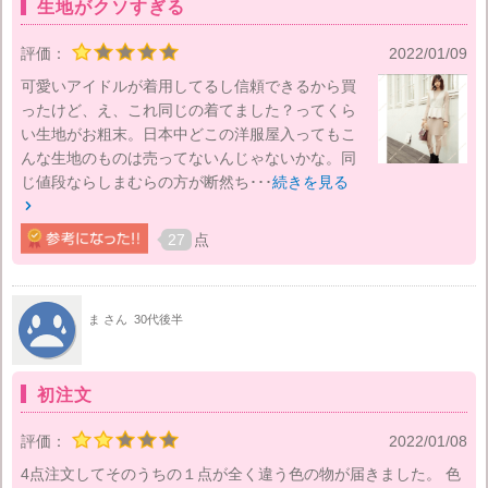
生地がクソすぎる
評価：
2022/01/09
可愛いアイドルが着用してるし信頼できるから買
ったけど、え、これ同じの着てました？ってくら
い生地がお粗末。日本中どこの洋服屋入ってもこ
んな生地のものは売ってないんじゃないかな。同
じ値段ならしまむらの方が断然ち･･･
続きを見る

27
点
ま さん
30代後半
初注文
評価：
2022/01/08
4点注文してそのうちの１点が全く違う色の物が届きました。 色