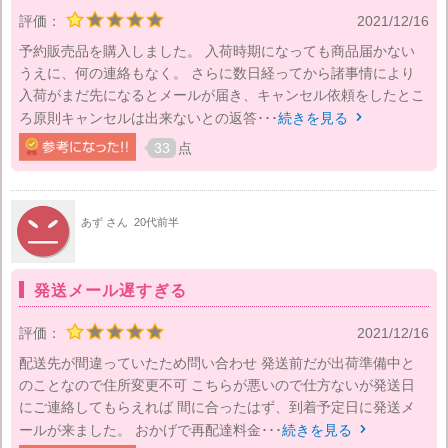
評価：
2021/12/16
予約販売品を購入しました。 入荷時期になっても商品届かない
うえに、何の連絡もなく。 さらに数日経ってから諸事情により
入荷がまだ先になるとメールが届き、キャンセル依頼をしたとこ
ろ原則キャンセルは出来ないとの返答･･･
続きを見る

33
点
あず さん
20代前半
発送メール遅すぎる
評価：
2021/12/16
配送先が間違っていたため問い合わせ 発送前だが出荷準備中と
のことなので住所変更不可 こちらが悪いので仕方ないが発送日
にご連絡してもらえれば 間に合ったはず、到着予定日に発送メ
ールが来ました。 おかげで再配達料金･･･
続きを見る
