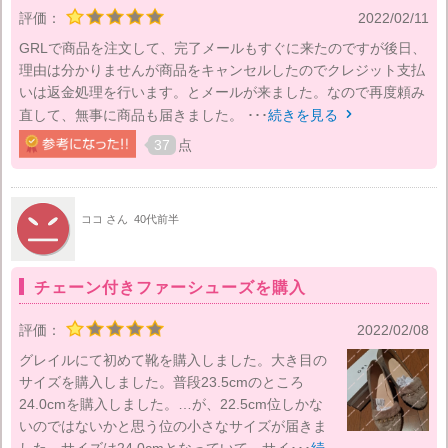
評価：
2022/02/11
GRLで商品を注文して、完了メールもすぐに来たのですが後日、
理由は分かりませんが商品をキャンセルしたのでクレジット支払
いは返金処理を行います。とメールが来ました。なので再度頼み
直して、無事に商品も届きました。 ･･･
続きを見る

37
点
ココ さん
40代前半
チェーン付きファーシューズを購入
評価：
2022/02/08
グレイルにて初めて靴を購入しました。大き目の
サイズを購入しました。普段23.5cmのところ
24.0cmを購入しました。…が、22.5cm位しかな
いのではないかと思う位の小さなサイズが届きま