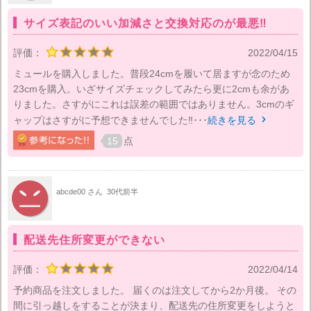
サイズ表記のいい加減さと交換対応のが最悪‼︎
評価：
2022/04/15
ミュールを購入しました。普段24cmを履いて居ますが念のため
23cmを購入。いざサイズチェックしてみたら更に2cmも余があ
りました。さすがにこれは誤差の範囲ではありません。3cmのギ
ャップはさすがに予想できませんでした‼︎･･･
続きを見る

15
点
abcde00 さん
30代前半
配送先住所変更ができない
評価：
2022/04/14
予約商品を注文しました。 届くのは注文してから2か月後。 その
間に引っ越しをすることが決まり、配送先の住所変更をしようと