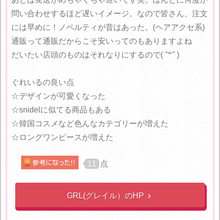
問い合わせするほど遅いイメージ。なので皆さん、注文
には早めに！ノベルティが昔はあった。(ヘアアクセ系)
通販って通販だからこそ安いってのもありますよね
だいたい店頭のものはそれなりにするので( ˆ꒳ˆ )
ぐれいるの良い点
☆デザインが可愛くなった
☆snidelに似てる商品もある
☆韓国コスメなど色んなカテゴリーが増えた
☆ロングワンピースが増えた
11
点
GRL(グレイル）のHP
