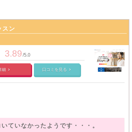
ッスン
3.89
/5.0
詳細
口コミを見る


向いていなかったようです・・・。