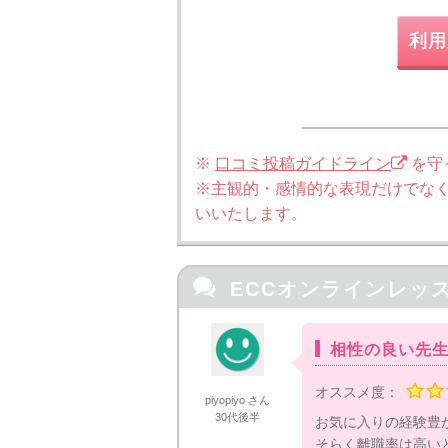
利用
※
口コミ投稿ガイドライン
を守
※主観的・感情的な表現だけでな
いいたします。

ECCオンラインレッ
相性の良い先
オススメ度：
piyopiyo さん
30代後半
お気に入りの経験豊
そらく離職率は高い