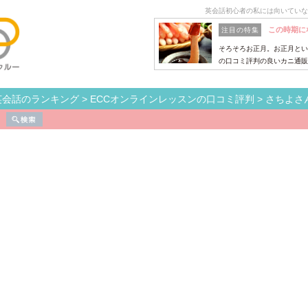
英会話初心者の私には向いていな
この時期に
注目の特集
そろそろお正月。お正月とい
の口コミ評判の良いカニ通販
英会話のランキング
>
ECCオンラインレッスンの口コミ評判
>
さちよさ