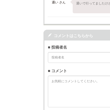
通い さん
通いで行ってましたけ

コメントはこちらから
■ 投稿者名
■ コメント