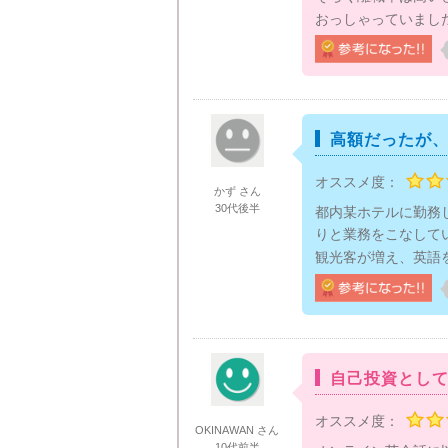
おっしゃっていました
高額だったが
オススメ度：
かず さん
30代後半
都内某ホテルに勤務
りと業務をこなして
観光客が増え、英語
自己投資とし
オススメ度：
OKINAWAN さん
10代前半