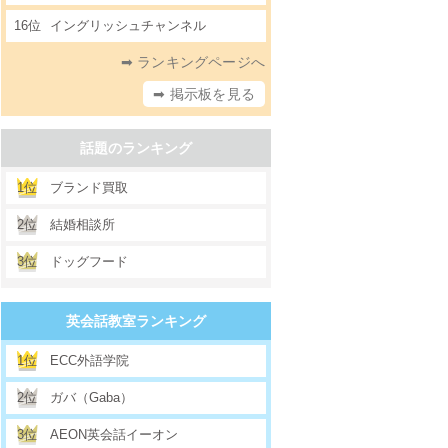
16位
イングリッシュチャンネル
➡ ランキングページへ
➡ 掲示板を見る
話題のランキング
1位
ブランド買取
2位
結婚相談所
3位
ドッグフード
英会話教室ランキング
1位
ECC外語学院
2位
ガバ（Gaba）
3位
AEON英会話イーオン