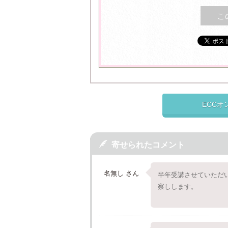
こ
ECC

寄せられたコメント
名無し さん
半年受講させていただ
察しします。