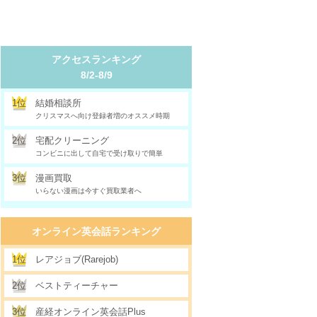
アクセスランキング
8/2-8/9
1位
結婚相談所
クリスマスへ向け登録者増のオススメ時期
2位
宅配クリーニング
コンビニに出して自宅で受け取りで簡単
3位
漫画買取
いらない漫画は今すぐ買取業者へ
オンライン英会話ランキング
1位
レアジョブ(Rarejob)
2位
ベストティーチャー
3位
産経オンライン英会話Plus