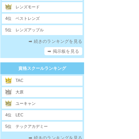
3位
レンズモード
4位
ベストレンズ
5位
レンズアップル
➡ 続きのランキングを見る
➡ 掲示板を見る
資格スクールランキング
1位
TAC
2位
大原
3位
ユーキャン
4位
LEC
5位
テックアカデミー
➡ 続きのランキングを見る