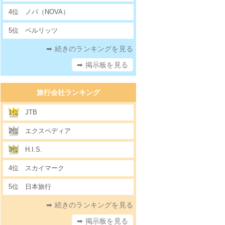
4位
ノバ（NOVA）
5位
ベルリッツ
➡ 続きのランキングを見る
➡ 掲示板を見る
旅行会社ランキング
1位
JTB
2位
エクスペディア
3位
H.I.S.
4位
スカイマーク
5位
日本旅行
➡ 続きのランキングを見る
➡ 掲示板を見る