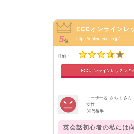
ECCオンラインレ
5
https://online.ecc.co.jp/
位
評価：
ECCオンラインレッスンの
ユーザー名: さちよ さん
女性
30代後半
英会話初心者の私には