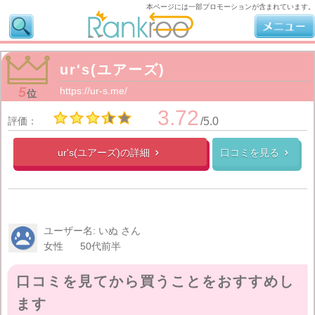
本ページには一部プロモーションが含まれています。
ur's(ユアーズ)
5
https://ur-s.me/
位
3.72
評価：
/5.0
ur's(ユアーズ)の
詳細
口コミを見る


ユーザー名: いぬ さん
女性
50代前半
口コミを見てから買うことをおすすめし
ます