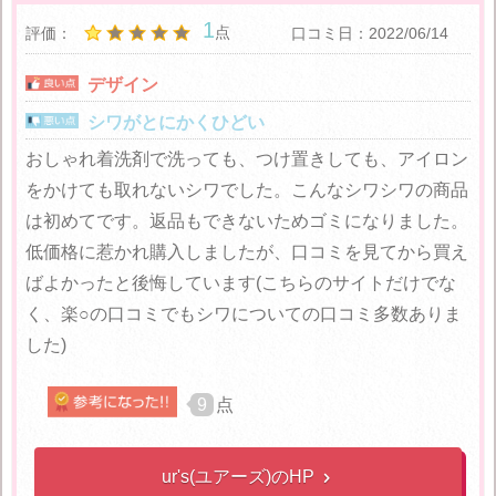
1
点
評価：
口コミ日：2022/06/14
デザイン
シワがとにかくひどい
おしゃれ着洗剤で洗っても、つけ置きしても、アイロン
をかけても取れないシワでした。こんなシワシワの商品
は初めてです。返品もできないためゴミになりました。
低価格に惹かれ購入しましたが、口コミを見てから買え
ばよかったと後悔しています(こちらのサイトだけでな
く、楽○の口コミでもシワについての口コミ多数ありま
した)
9
点
ur's(ユアーズ)のHP
