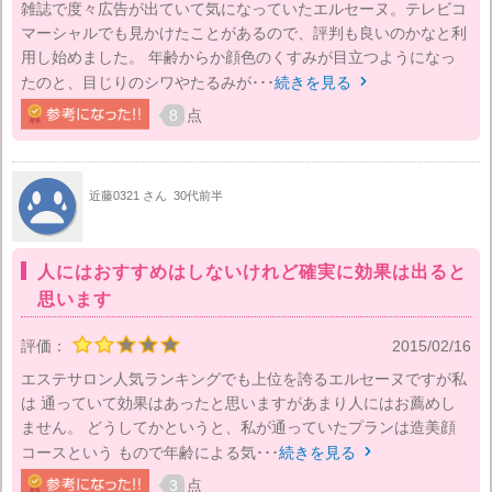
雑誌で度々広告が出ていて気になっていたエルセーヌ。テレビコ
マーシャルでも見かけたことがあるので、評判も良いのかなと利
用し始めました。 年齢からか顔色のくすみが目立つようになっ
たのと、目じりのシワやたるみが･･･
続きを見る

8
点
近藤0321 さん
30代前半
人にはおすすめはしないけれど確実に効果は出ると
思います
評価：
2015/02/16
エステサロン人気ランキングでも上位を誇るエルセーヌですが私
は 通っていて効果はあったと思いますがあまり人にはお薦めし
ません。 どうしてかというと、私が通っていたプランは造美顔
コースという もので年齢による気･･･
続きを見る

3
点