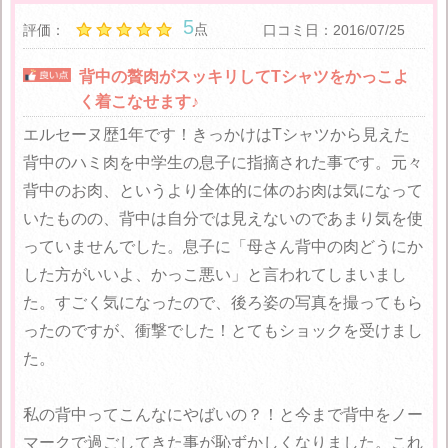
5
点
評価：
口コミ日：2016/07/25
背中の贅肉がスッキリしてTシャツをかっこよ
く着こなせます♪
エルセーヌ歴1年です！きっかけはTシャツから見えた
背中のハミ肉を中学生の息子に指摘された事です。元々
背中のお肉、というより全体的に体のお肉は気になって
いたものの、背中は自分では見えないのであまり気を使
っていませんでした。息子に「母さん背中の肉どうにか
した方がいいよ、かっこ悪い」と言われてしまいまし
た。すごく気になったので、後ろ姿の写真を撮ってもら
ったのですが、衝撃でした！とてもショックを受けまし
た。
私の背中ってこんなにやばいの？！と今まで背中をノー
マークで過ごしてきた事が恥ずかしくなりました。これ