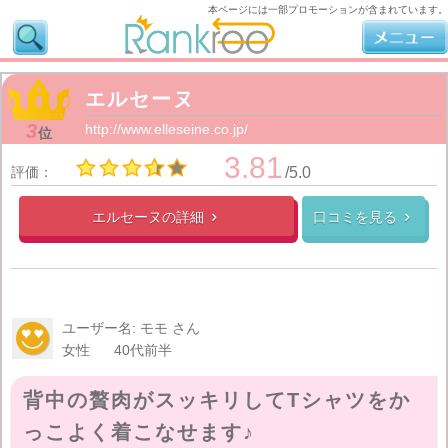
本ページには一部プロモーションが含まれています。
エルセーヌ
3
http://www.elleseine.co.jp/
位
3.81
評価：
/5.0
エルセーヌの
詳細
口コミを見る


ユーザー名: モモ さん
女性
40代前半
背中の贅肉がスッキリしてTシャツをか
っこよく着こなせます♪