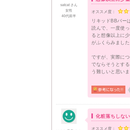
ても魅力的です！
satcat さん
女性
オススメ度：
40代前半
ですが一つ難点な
リキッドBBバー
は！ということを
読んで、一度使っ
んですが時間が経
ると想像以上に少
がふくらみました
小鼻の横の溝にか
のリキッドBBバ
ですが、実際につ
でならそうとする
専用のケース付き
う難しいと思いま
は3.400円と
カバー力はBBク
て、ヨレてしまう
使用条件に個人差
アイテムとの相性
化粧落ちしない
元のシワに白くク
オススメ度：