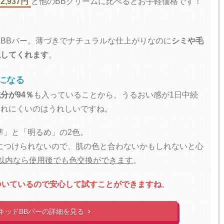
,937円
と他のBBクリームに比べるとお手軽価格です！
BBバー。薄づきでナチュラルな仕上がりなのに
シミや毛
隠してくれます
。
になる
分が94％
も入っていることから、うるおい感が1日中続
よれにくいのはうれしいですね。
準」と「明るめ」の2色。
につけられないので、肌の色と合わないかもしれないと心
以内なら使用後でも色交換ができます
。
ついているので安心して試すことができますね
。
キッドBBバーの詳細を見る
