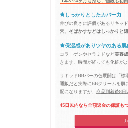
1本3～4ヶ月も持ち、値段も初回2

しっかりとしたカバー力
伸びの良さに評価があるリキッド
穴、そばかすなどはしっかりと

保湿感がありツヤのある肌
コラーゲンやセラミドなど
美容成
きます。時間が経っても化粧が
リキッドBBバーの色展開は「標
通販だと実際にBBクリームを肌
配になりますが、
商品到着後8日
45日以内なら全額返金の保証も
リ