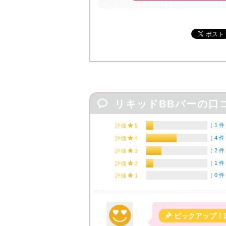

リキッドBBバーの口
（
1 件
評価

5
（
4 件
評価

4
（
2 件
評価

3
（
1 件
評価

2
（
0 件
評価

1

ピックアップ！