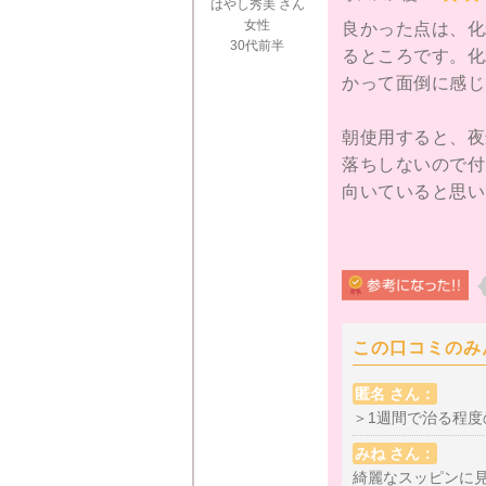
はやし秀美 さん
リキッドBBバー
女性
良かった点は、化
30代前半
から別のリキッド
るところです。化
が起こりにくいよ
かって面倒に感じ
でも、ひとつで3
朝使用すると、夜
しか使えないなら
落ちしないので付
です。
向いていると思い
あまり肌に負担が
けると遠目からは
リキッドタイプな
この口コミのみ
ファンデーション
匿名 さん：
いような自然な質
＞1週間で治る程度
みね さん：
良くなかった点は
綺麗なスッピンに