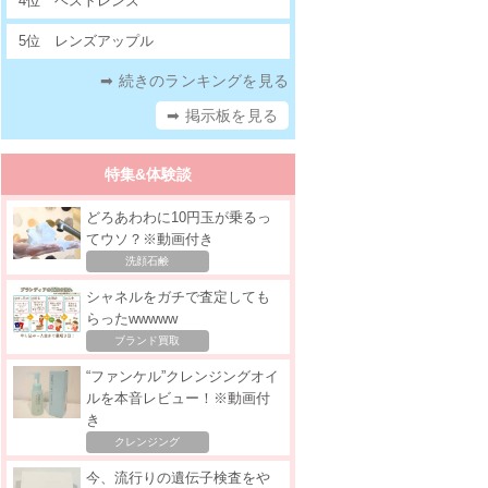
4位
ベストレンズ
5位
レンズアップル
➡ 続きのランキングを見る
➡ 掲示板を見る
特集&体験談
どろあわわに10円玉が乗るっ
てウソ？※動画付き
洗顔石鹸
シャネルをガチで査定しても
らったwwwww
ブランド買取
“ファンケル”クレンジングオイ
ルを本音レビュー！※動画付
き
クレンジング
今、流行りの遺伝子検査をや