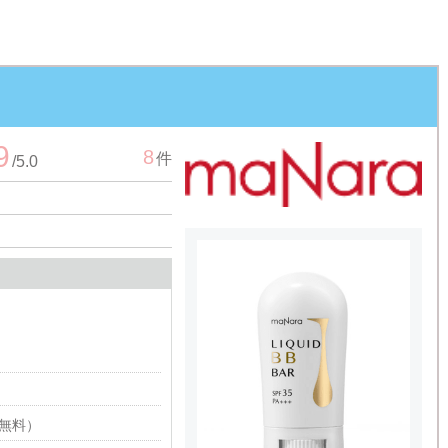
9
8
件
/
5.0
料無料）