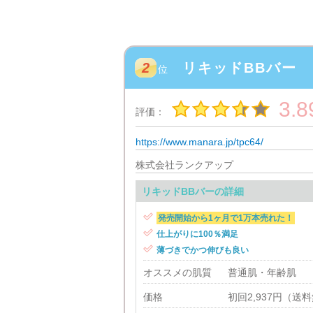
2
リキッドBBバー
位
3.8
評価：
https://www.manara.jp/tpc64/
株式会社ランクアップ
リキッドBBバーの詳細

発売開始から1ヶ月で1万本売れた！

仕上がりに100％満足

薄づきでかつ伸びも良い
オススメの肌質
普通肌・年齢肌
価格
初回2,937円（送