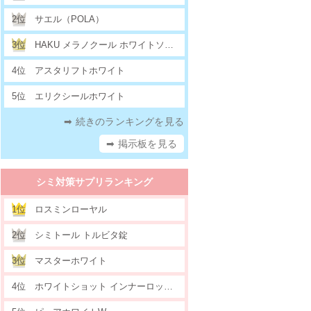
2位
サエル（POLA）
3位
HAKU メラノクール ホワイトソリッド
4位
アスタリフトホワイト
5位
エリクシールホワイト
➡ 続きのランキングを見る
➡ 掲示板を見る
シミ対策サプリランキング
1位
ロスミンローヤル
2位
シミトール トルビタ錠
3位
マスターホワイト
4位
ホワイトショット インナーロックIX