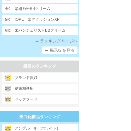
4位
紫紺乃米BBクリーム
5位
IOPE エアクッションXP
6位
エバンジェリストBBクリーム
➡ ランキングページへ
➡ 掲示板を見る
話題のランキング
1位
ブランド買取
2位
結婚相談所
3位
ドッグフード
美白化粧品ランキング
1位
アンプルール（ホワイト）