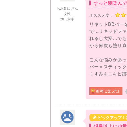
すっと馴染ん
おおみゆ さん
女性
オススメ度：
20代前半
リキッドBBバー
で…リキッドファ
れるし大変…でも
から何度も塗り直
こんな悩みがあっ
バー＝スティック
くすみもニキビ跡
バーというだけあ
です。でも肌に伸
ても驚きました！
Tゾーン、顎、頬

ピックアップ！
に伸ばして、後は
想像以上に少