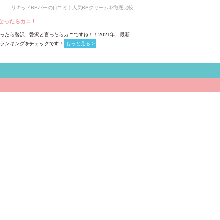
リキッドBBバーの口コミ｜人気BBクリームを徹底比較
なったらカニ！
ったら贅沢、贅沢と言ったらカニですね！！2021年、最新
ランキングをチェックです！
もっと見る >