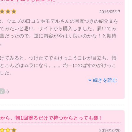
2016/05/17
のはよれやすいということ。これはあくまで私の肌
は、ウェブの口コミやモデルさんの写真つきの紹介文を
思ってください。仕上がりはほんとにとっても綺麗な
てみたいと思い、サイトから購入しました。届いてみ
つと崩れてきてしまいます。
量だったので、逆に内容がやはり良いのかな！と期待
。
なりたまってしまうなという印象です。なので私はこ
ーを少し薄めにつけて後はお粉を付けています！
けてみると、つけたてでもけっこうヨレが目立ち、指
とこんどはムラになり。。。均一にのばすのがけっこ
パフも付いているのでかなりいいと思いました！値段
した。
少し高いですが肌に合う人はかなりいいと思います！
続きを読む
リームの中ではかなり高いと思います。だからといっ
7
点
のは困りものです。
があるので、もしかしたら私の使っているスキンケア
が悪いのかもしれませんが、時間が経つと、口元や目
から、朝1回塗るだけで持つからとっても楽！
リームがたまってしまうこともありました。
2016/10/20