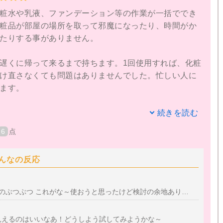
を下地のファンデとしてスポンジで極力薄く伸ばし、上
粧水や乳液、ファンデーション等の作業が一括ででき
ファンデとパウダーを重ねるやり方だと、ヨレやムラ
粧品が部屋の場所を取って邪魔になったり、時間がか
うです。
たりする事がありません。
役兼ねるからBBクリームはウレシイので、この方法で
遅くに帰って来るまで持ちます。1回使用すれば、化粧
私にとってはあまり用をなさないな、と思い星ふたつ
け直さなくても問題はありませんでした。忙しい人に
ます。
かかっているように感じないので化粧ノリがよく、付
続きを読む
綺麗なスッピンに見えます。
6
点
ので肌に馴染みやすく、しっくりした肌触りです。
んなの反応
をしているような違和感もありません。何もしていな
感です。
のぶつぶつ これがな～使おうと思ったけど検討の余地あり…
、やはりファンデーションの代わりになるだけあっ
見えるのはいいなあ！どうしよう試してみようかな～