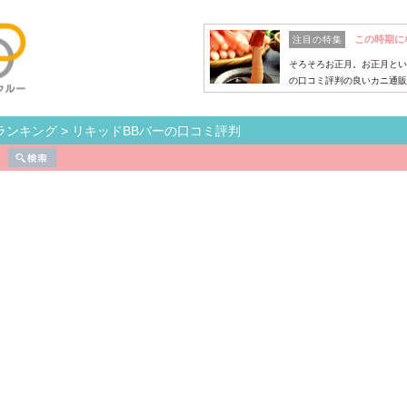
この時期に
注目の特集
そろそろお正月。お正月とい
の口コミ評判の良いカニ通販
ランキング
>
リキッドBBバーの口コミ評判