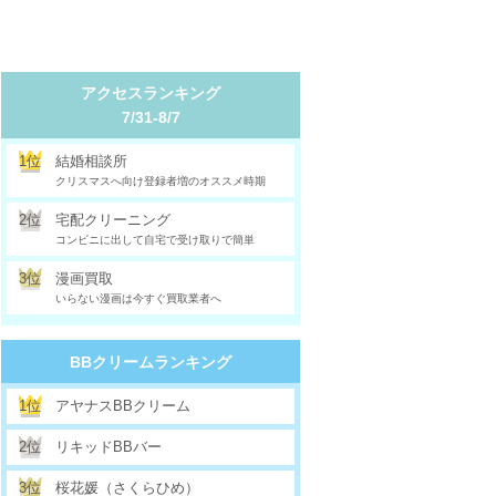
アクセスランキング
7/31-8/7
1位
結婚相談所
クリスマスへ向け登録者増のオススメ時期
2位
宅配クリーニング
コンビニに出して自宅で受け取りで簡単
3位
漫画買取
いらない漫画は今すぐ買取業者へ
BBクリームランキング
1位
アヤナスBBクリーム
2位
リキッドBBバー
3位
桜花媛（さくらひめ）