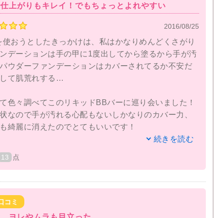
で仕上がりもキレイ！でもちょっとよれやすい
2016/08/25
を使おうとしたきっかけは、私はかなりめんどくさがり
ンデーションは手の甲に1度出してから塗るから手が汚
パウダーファンデーションはカバーされてるか不安だ
して肌荒れする…
て色々調べてこのリキッドBBバーに巡り会いました！
状なので手が汚れる心配もないしかなりのカバー力、
も綺麗に消えたのでとてもいいです！
続きを読む
って結構硬いイメージがあったんですが、確かに硬い
13
点
ばすとスッと馴染むというか、スルスル伸びるのでと
の一番高いところ(チークやハイライトを乗せるところ)
口コミ
スポンジで伸ばすだけで完成するのでとても簡単でと
量…ヨレやムラも目立った