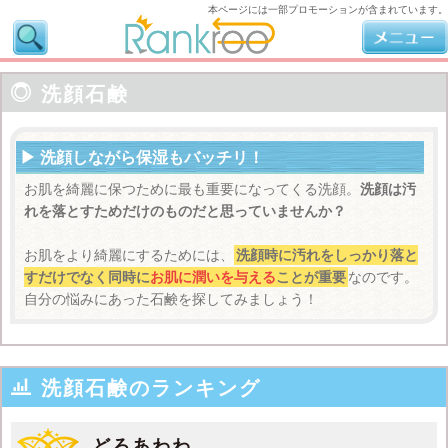
本ページには一部プロモーションが含まれています。

洗顔石鹸
洗顔しながら保湿もバッチリ！
お肌を綺麗に保つために最も重要になってくる洗顔。
洗顔は汚
れを落とすためだけのものだと思っていませんか？
お肌をより綺麗にするためには、
洗顔時に汚れをしっかり落と
すだけでなく同時に
お肌に潤いを与える
ことが重要
なのです。
自分の悩みにあった石鹸を探してみましょう！

洗顔石鹸のランキング
どろあわわ