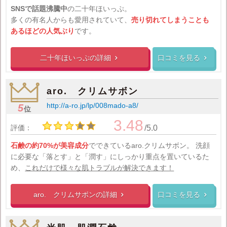
SNSで話題沸騰中
の二十年ほいっぷ。
多くの有名人からも愛用されていて、
売り切れてしまうことも
あるほどの人気ぶり
です。
二十年ほいっぷの
詳細
口コミを見る


aro. クリムサボン
http://a-ro.jp/lp/008mado-a8/
5
位
3.48
評価：
/5.0
石鹸の約70%が美容成分
でできているaro.クリムサボン。
洗顔
に必要な「落とす」と「潤す」にしっかり重点を置いているた
め、
これだけで様々な肌トラブルが解決できます！
aro. クリムサボンの
詳細
口コミを見る

