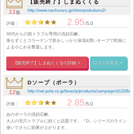
【販売終了】しまぬくくる
http://www.nachuraru.jp/shimanukukuru2/
11
位
2.95
評価：
/5.0
30代からの肌トラブル専用の洗顔石鹸。
海もずくとコラーゲンで肌をしっかり保湿&潤いキープで乾燥に
よる小じわを撃退します。
【販売終了】しまぬくくるの
詳細
口コミを見る


Dソープ（ポーラ）
http://net.pola.co.jp/beauty/products/campaign/d1208c
12
位
2.85
評価：
/5.0
あのポーラの洗顔石鹸。
大人の毛穴トラブルに効くと話題です。『D』シリーズのライン
使いでさらに効果が上がります。