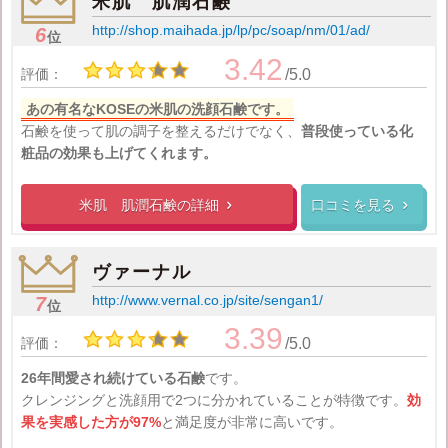
米肌 肌潤石鹸
http://shop.maihada.jp/lp/pc/soap/nm/01/ad/
6
位
3.42
評価：
/5.0
あの有名なKOSEの米肌の洗顔石鹸です。
石鹸を使って肌の調子を整えるだけでなく、
普段使っている化
粧品の効果も上げてくれます。
米肌 肌潤石鹸の
詳細
口コミを見る


ヴァーナル
http://www.vernal.co.jp/site/sengan1/
7
位
3.39
評価：
/5.0
26年間愛され続けている石鹸
です。
クレンジングと洗顔用で2つに分かれていることが特徴です。
効
果を実感した方が97%
と満足度が非常に高いです。