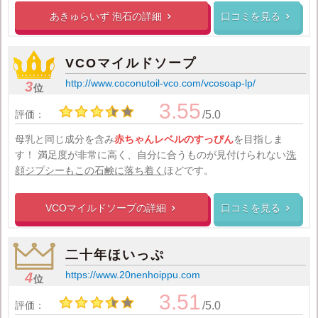
あきゅらいず 泡石の
詳細
口コミを見る


VCOマイルドソープ
http://www.coconutoil-vco.com/vcosoap-lp/
3
位
3.55
評価：
/5.0
母乳と同じ成分を含み
赤ちゃんレベルのすっぴん
を目指しま
す！
満足度が非常に高く、自分に合うものが見付けられない
洗
顔ジプシーもこの石鹸に落ち着く
ほどです。
VCOマイルドソープの
詳細
口コミを見る


二十年ほいっぷ
https://www.20nenhoippu.com
4
位
3.51
評価：
/5.0