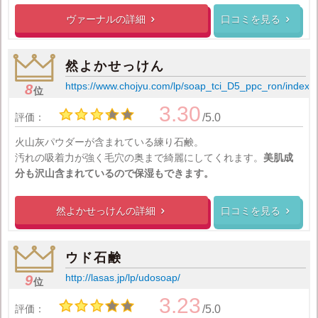
ヴァーナルの
詳細
口コミを見る


然よかせっけん
https://www.chojyu.com/lp/soap_tci_D5_ppc_ron/index.
8
位
3.30
評価：
/5.0
火山灰パウダーが含まれている練り石鹸。
汚れの吸着力が強く毛穴の奥まで綺麗にしてくれます。
美肌成
分も沢山含まれているので保湿もできます。
然よかせっけんの
詳細
口コミを見る


ウド石鹸
http://lasas.jp/lp/udosoap/
9
位
3.23
評価：
/5.0