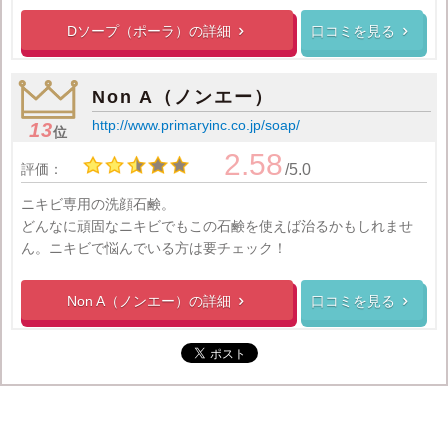
Dソープ（ポーラ）の
詳細
口コミを見る


Non A（ノンエー）
http://www.primaryinc.co.jp/soap/
13
位
2.58
評価：
/5.0
ニキビ専用の洗顔石鹸。
どんなに頑固なニキビでもこの石鹸を使えば治るかもしれませ
ん。ニキビで悩んでいる方は要チェック！
Non A（ノンエー）の
詳細
口コミを見る

