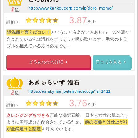
http://www.kenkoucorp.com/lp/doro_momo/
1
位
3.87
評価：
/5.0
泥洗顔と言えばコレ！
というほど有名などろあわわ。
Wの泥が
含まれている泡は汚れをごっそりと吸い取ります。
毛穴のトラ
ブルを抱えている方
は必見です！
どろあわわの
詳細
口コミを見る


あきゅらいず 泡石
https://es.akyrise.jp/item/index.cgi?s=1411
2
位
3.76
評価：
/5.0
クレンジングもできる
万能な洗顔石鹸。
日本人女性の肌に合う
ように美容成分が配合されているため、
他の石鹸とは仕上がり
が全然違うと話題
を呼んでいます。