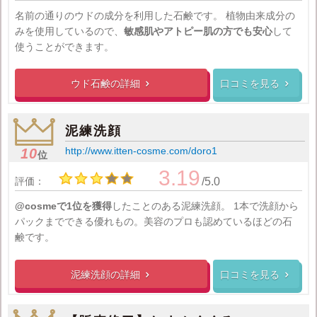
名前の通りのウドの成分を利用した石鹸です。
植物由来成分の
みを使用しているので、
敏感肌やアトピー肌の方でも安心
して
使うことができます。
ウド石鹸の
詳細
口コミを見る


泥練洗顔
http://www.itten-cosme.com/doro1
10
位
3.19
評価：
/5.0
@cosmeで1位を獲得
したことのある泥練洗顔。
1本で洗顔から
パックまでできる優れもの。美容のプロも認めているほどの石
鹸です。
泥練洗顔の
詳細
口コミを見る

