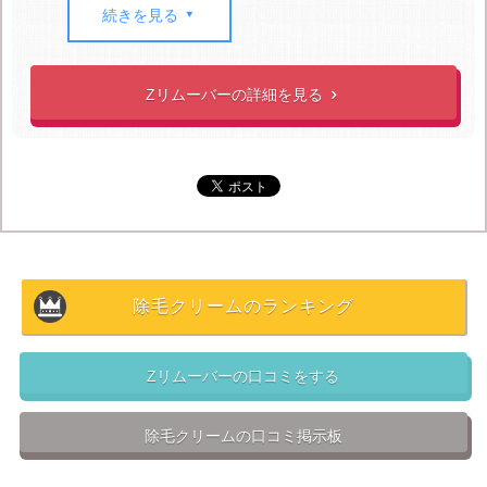
除去
できます。剛毛も
最短5分
続きを見る

で一掃！このように剛毛もみるみる分解！

除毛剤特有の臭いをブロック・美肌成分配合
Zリムーバーの詳細を見る

Zリムーバーは
独自のマスキング加工
により
除毛クリー
ム特有のツンとした匂い
をブロック。
除毛後の肌を整えるヒオウギや大豆などの美肌成分も配
合。
ただ毛がないだけでなく、
より滑らかな肌に仕上がりま
す
。

安心の実績
除毛クリームのランキング
Zリムーバーは
シリーズ累計販売数180万本超え
、
皆様
に愛されて20年、ロングセラーの除毛クリーム
です！ ア
Zリムーバーの口コミをする
ンケートでは
3冠達成
、
「モンドセレクション」を受賞
しています！ そんなおかげもあって、
リピート率は驚異
除毛クリームの口コミ掲示板
の96.3%
！