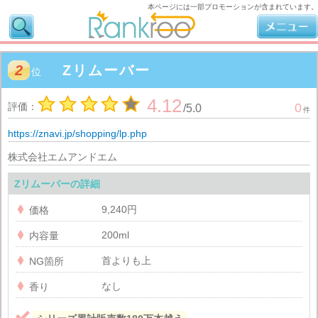
本ページには一部プロモーションが含まれています。
2
Zリムーバー
位
4.12
評価：
0
/
5.0
件
https://znavi.jp/shopping/lp.php
株式会社エムアンドエム
Zリムーバーの詳細
9,240円

価格
200ml

内容量
首よりも上

NG箇所
なし

香り
