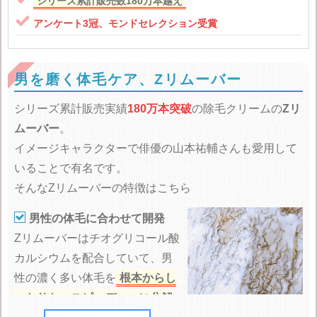
シリーズ累計販売数180万本越え

アンケート3冠、モンドセレクション受賞
男を磨く体毛ケア、Zリムーバー
シリーズ累計販売実績
180万本突破
の除毛クリームの
Zリ
ムーバー
。
イメージキャラクターで俳優の山本祐輔さんも愛用して
いることで有名です。
そんなZリムーバーの特徴はこちら

男性の体毛に合わせて開発
Zリムーバーはチオグリコール酸
カルシウムを配合していて、男
性の濃く多い体毛を
根本からし
っかりかつスピーディーに分解