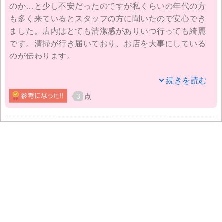
のか…と少し不安だったのですが私くらいの年代の方
も多く来ているとスタッフの方に聞いたので安心でき
バストアップのコースを続けたいのですが、私にはち
ました。店内はとても清潔感がありいつ行っても綺麗
ょっと高めなのでお財布と相談してまた行こうと思っ
です。清掃が行き届いており、お店を大事にしている
ています。ありがとうございました！！！
のが伝わります。
初めてエスプリさんに行った時はハートシェイプ小顔
続きを読む
造顔コースというものを受けました。やって頂いてい
3
点
るうちからほほの位置が上がって顔が軽くなった感覚
がありました。終わって鏡を見たら自分の顔の変わり
具合にびっくりした事を今でも覚えています。翌日の
息子の参観日もお母さんいつもと違うね、なんて言わ
れてやっぱり違うんだなぁと思いました！
それから私はエスプリサロンさんのフェイシャルのフ
ァンになってしまったんです。その月でエスプリフェ
イシャルコースと小顔造顔コースを通い分けて続けて
います。スタッフの方のマッサージもとても心地よ