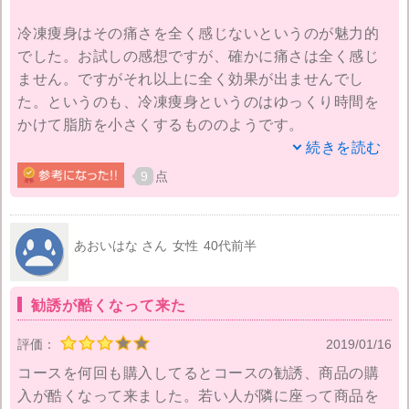
冷凍痩身はその痛さを全く感じないというのが魅力的
でした。お試しの感想ですが、確かに痛さは全く感じ
ません。ですがそれ以上に全く効果が出ませんでし
た。というのも、冷凍痩身というのはゆっくり時間を
かけて脂肪を小さくするもののようです。
続きを読む
なので、何ヶ月もエスプリサロン・ド・ボーテに通っ
9
点
て初めて効果が実感できるとのこと。脂肪吸引での痩
身がすごかった為か、思ったほど痩せたことを実感で
きないのは残念でした。これなら少し痛さを我慢して
あおいはな さん
女性
40代前半
脂肪吸引したほうがお得なのかも知れませんね。吸引
が怖いという方や、長い期間掛けて痩せたいと思う方
勧誘が酷くなって来た
にはいい痩身方法かとは思うのですが。
評価：
2019/01/16
コースを何回も購入してるとコースの勧誘、商品の購
入が酷くなって来ました。若い人が隣に座って商品を