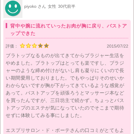
piyoko さん
女性
30代前半
エステサロン自体はTBCが若い頃によくキャンペーン
のお知らせが届いたので脱毛で体験したことがあった
背中や腕に流れていったお肉が胸に戻り、バストア
のですが痩身は今回が初めてです。
ップできた
ただ、TBCなんかとは違ってお店の数が銀座と新宿と
評価：
2015/07/22
いう非常に少ないので、行きにくいと感じました。
ブラトップなるものが出てきてからブラジャー生活を
やめました。ブラトップはとっても楽ですし、ブラジ
店内もキレイですけどエステサロンによくある高級感
ャーのような締め付けがないし肩も凝りにくいので長
というものではなく、観葉植物の多いアットホームな
い期間愛用しておりました。でもやっぱりそのせいか
感じがしました。実際に店員さんも明るいキャラの方
わからないですが胸が下がってきているような感覚が
が多いので気軽にお話ができました。
あって。バストアップを頑張ろうとマッサージ本など
を買ったんですが、三日坊主で続かず。ちょっとバス
インドエステを組み入れた老廃物をだすことを重点的
トアップのエステが気になっていたのでそこまで期待
に行うマッサージですが、とても心地よくうっとり体
せずに体験してみる事にしました。
験ができました。エスプリ・サロン・ド・ポーテはも
っと店舗数が増えればどんどん人気になると思いま
エスプリサロン・ド・ボーテさんの口コミがとてもよ
す。