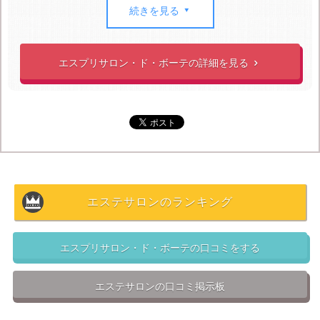
続きを見る

資格を持っている
のも安心できます。公式ホームページ
には何の資格を持っている人が何人いるかと細かく記載
があり信頼できます。
エスプリサロン・ド・ボーテの詳細を見る

エスプリサロン・ド・ボーテで人気の小顔になれるフェ
イシャルコースは、
皆が選ぶ全国フェイシャルエステ人
気ランキングで連続1位を更新
しているほどです。
エステサロン化粧品業界No,1のDr.リセラとコラボしてい
るコースは、初回限定で5,400円でお試しできます。
2014年には肌質改善コンテスト東日本賞優秀賞を受賞し
エステサロンのランキング
ているので、悩みの改善がかなり期待できます。
東京に2店舗しかないのに多くのお客様が通われてい
エスプリサロン・ド・ボーテの口コミをする
て、予約が取りにくい
という声も多く聞かれます。
エステサロンの口コミ掲示板