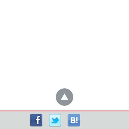
く、いつも頂くアドバイスも的確なものです。
続けると本当に効果ってでるもので、かなりたるんで
いた私の顎まわりも今ではかなりスッキリしました。
エスプリさんは二店舗なので少し通うのが大変で、
（それでも行くのが楽しみで苦と思った事はありませ
ん）うちの近くに出来たらいいなぁなんて夢を見てい
ます♪