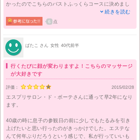
かったのでこちらのバストふっくらコースに決めまし
た！バストアップって背中のマッサージもするんです
続きを読む
ね！背中や腕に流れていった胸のお肉たちを胸に戻す
6
点
ようにマッサージをしてくれました。
これは自分ではできないので毎日でもやって頂きたい
ぱたこ さん
女性
40代前半
です(>_<)デコルテのマッサージもとても気持ちよかっ
たです♪終わってサイズを測ってもらったら本当にバス
行くたびに顔が変わりますよ！こちらのマッサージ
トアップしていました！！鏡で見た感じも胸の位置が
が大好きです
違いました。やっと私の胸のお肉が元に戻ってきたよ
うです。笑
評価：
2015/02/28
エスプリサロン・ド・ボーテさんに通って早2年になり
やはり担当の方に聞いたら私の下着の付け方は間違い
ます。
だらけで、ちゃんとした下着の選び方だとか、バスト
のマッサージ方法を教えて頂きました。三日坊主の私
40歳の時に息子の参観日の前に少しでもたるみを引き
ですが、ちゃんと続けてみようと思います。スタッフ
上げたいと思い行ったのがきっかけでした。エステな
の方には質問攻めな私でしたが丁寧にわかりやすく説
んて何年ぶりだろうという感じで、私が行っていいも
明してもらいとっても満足しました！