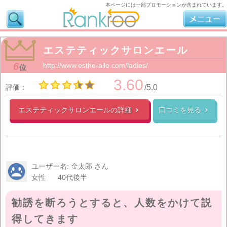
本ページには一部プロモーションが含まれています。
エステティックサロンエール
6
http://www.esthe-aile.com/ladies/
位
3.60
評価：
/5.0
エステティックサロンエールの
詳細
口コミを見る


ユーザー名: 金太郎 さん
女性
40代後半
勧誘を断ろうとすると、人数をかけて説
得してきます