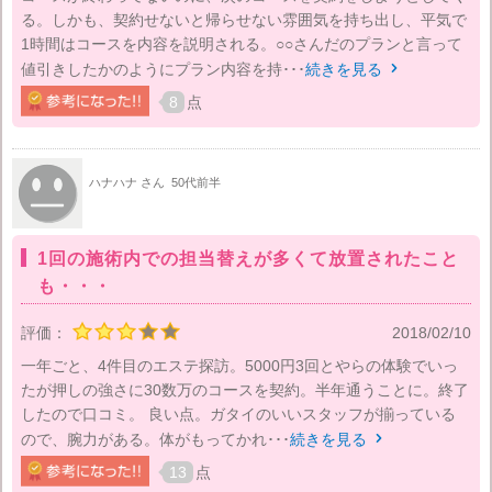
る。しかも、契約せないと帰らせない雰囲気を持ち出し、平気で
1時間はコースを内容を説明される。○○さんだのプランと言って
値引きしたかのようにプラン内容を持･･･
続きを見る

8
点
ハナハナ さん
50代前半
1回の施術内での担当替えが多くて放置されたこと
も・・・
評価：
2018/02/10
一年ごと、4件目のエステ探訪。5000円3回とやらの体験でいっ
たが押しの強さに30数万のコースを契約。半年通うことに。終了
したので口コミ。 良い点。ガタイのいいスタッフが揃っている
ので、腕力がある。体がもってかれ･･･
続きを見る

13
点