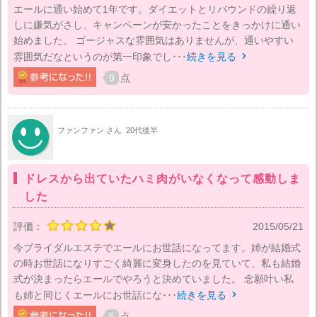
エールに通い始めて1年です。ダイエットとリバウンドの繰り返
しに嫌気がさし、キャンペーンが安かったことをきっかけに通い
始めました。 ゴージャスな雰囲気はありませんが、通いやすい
雰囲気だなというのが第一印象でし･･･
続きを見る

9
点
ファンファン さん
20代後半
ドレスから出ていたハミ肉がいなくなって感動しま
した
評価：
2015/05/21
今ブライダルエステでエールにお世話になってます。姉が結婚式
の時お世話になりすごく綺麗に変身したのを見ていて、私も結婚
式が決まったらエールでやろうと決めていました。 念願叶い私
も姉と同じくエールにお世話にな･･･
続きを見る

5
点