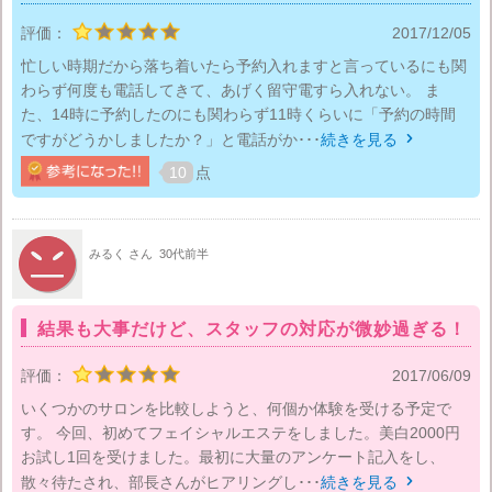
評価：
2017/12/05
忙しい時期だから落ち着いたら予約入れますと言っているにも関
わらず何度も電話してきて、あげく留守電すら入れない。 ま
た、14時に予約したのにも関わらず11時くらいに「予約の時間
ですがどうかしましたか？」と電話がか･･･
続きを見る

10
点
みるく さん
30代前半
結果も大事だけど、スタッフの対応が微妙過ぎる！
評価：
2017/06/09
いくつかのサロンを比較しようと、何個か体験を受ける予定で
す。 今回、初めてフェイシャルエステをしました。美白2000円
お試し1回を受けました。最初に大量のアンケート記入をし、
散々待たされ、部長さんがヒアリングし･･･
続きを見る
