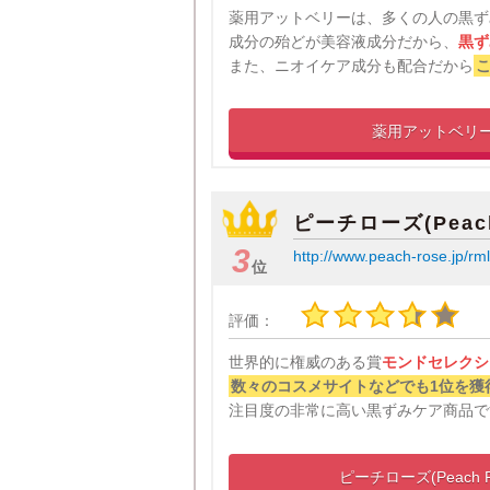
薬用アットベリーは、多くの人の黒ず
成分の殆どが美容液成分だから、
黒ず
また、ニオイケア成分も配合だから
こ
薬用アットベリ
ピーチローズ(Peach
3
http://www.peach-rose.jp/rml
位
評価：
世界的に権威のある賞
モンドセレクシ
数々のコスメサイトなどでも1位を獲
注目度の非常に高い黒ずみケア商品で
ピーチローズ(Peach R