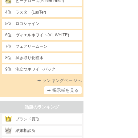
3位
ピーチローズ(Peach Rose)
4位
ラスター(LusTer)
5位
ロコシャイン
6位
ヴィエルホワイト(VL WHITE)
7位
フェアリームーン
8位
拭き取り化粧水
9位
泡立つホワイトパック
➡ ランキングページへ
➡ 掲示板を見る
話題のランキング
1位
ブランド買取
2位
結婚相談所