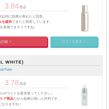
3.84
/5.0
月以内に効果が表れたと回答。
みを緩和
できたと回答しています。
を実感できそうですね。
の
詳細
口コミを見る


 WHITE)
w-p1/?utm
3.78
/5.0
ルホワイトを是非使ってください。
ケア商品
だから効果が高いと評判です。
になりますね！