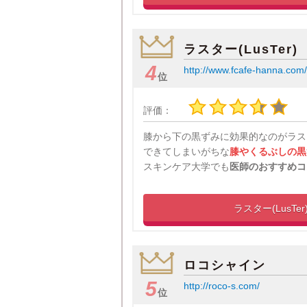
ラスター(LusTer)
4
http://www.fcafe-hanna.com/
位
評価：
膝から下の黒ずみに効果的なのがラス
できてしまいがちな
膝やくるぶしの黒
スキンケア大学でも
医師のおすすめコ
ラスター(LusTer
ロコシャイン
5
http://roco-s.com/
位