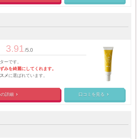
3.91
/5.0
ターです。
ずみを綺麗にしてくれます。
スメ
に選ばれています。
)の
詳細
口コミを見る

