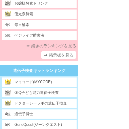
2位
お嬢様酵素ドリンク
3位
優光泉酵素
4位
毎日酵素
5位
ベジライフ酵素液
➡ 続きのランキングを見る
➡ 掲示板を見る
遺伝子検査キットランキング
1位
マイコード(MYCODE)
2位
GIQ子ども能力遺伝子検査
3位
ドクターシーラボの遺伝子検査
4位
遺伝子博士
5位
GeneQuest(ジーンクエスト)