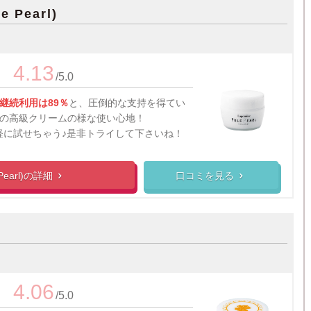
Pearl)
4.13
/5.0
、継続利用は89％
と、圧倒的な支持を得てい
の高級クリームの様な使い心地！
軽に試せちゃう♪是非トライして下さいね！
earl)の
詳細
口コミを見る


4.06
/5.0