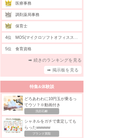
1位
医療事務
2位
調剤薬局事務
3位
保育士
4位
MOS(マイクロソフトオフィススペシャリスト)
5位
食育資格
➡ 続きのランキングを見る
➡ 掲示板を見る
特集&体験談
どろあわわに10円玉が乗るっ
てウソ？※動画付き
洗顔石鹸
シャネルをガチで査定しても
らったwwwww
ブランド買取