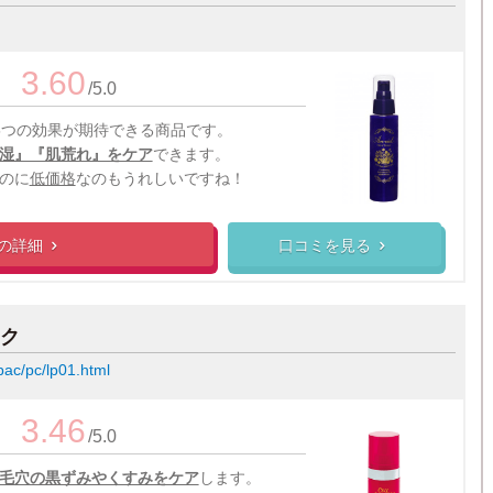
3.60
/5.0
5つの効果が期待できる商品です。
湿』『肌荒れ』をケア
できます。
のに
低価格
なのもうれしいですね！
の
詳細
口コミを見る


ク
pac/pc/lp01.html
3.46
/5.0
毛穴の黒ずみやくすみをケア
します。