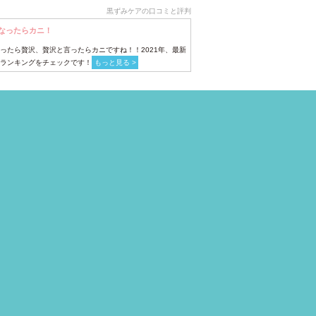
黒ずみケアの口コミと評判
なったらカニ！
ったら贅沢、贅沢と言ったらカニですね！！2021年、最新
ランキングをチェックです！
もっと見る >