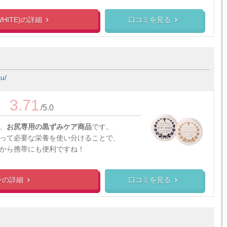
HITE)の
詳細
口コミを見る


u/
3.71
/5.0
、
お尻専用の黒ずみケア商品
です。
って必要な栄養を使い分けることで、
から携帯にも便利ですね！
ンの
詳細
口コミを見る

