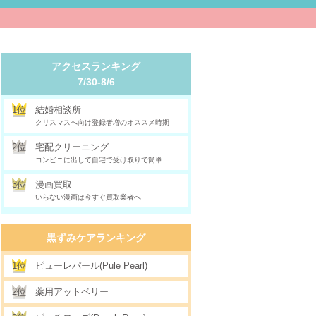
アクセスランキング
7/30-8/6
1位
結婚相談所
クリスマスへ向け登録者増のオススメ時期
2位
宅配クリーニング
コンビニに出して自宅で受け取りで簡単
3位
漫画買取
いらない漫画は今すぐ買取業者へ
黒ずみケアランキング
1位
ピューレパール(Pule Pearl)
2位
薬用アットベリー