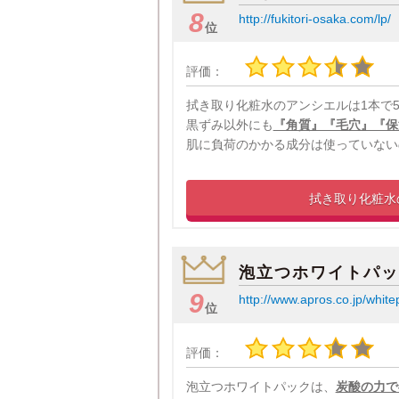
8
http://fukitori-osaka.com/lp/
位
評価：
拭き取り化粧水のアンシエルは1本で
黒ずみ以外にも
『角質』『毛穴』『保
肌に負荷のかかる成分は使っていない
拭き取り化粧水
泡立つホワイトパッ
9
http://www.apros.co.jp/white
位
評価：
泡立つホワイトパックは、
炭酸の力で