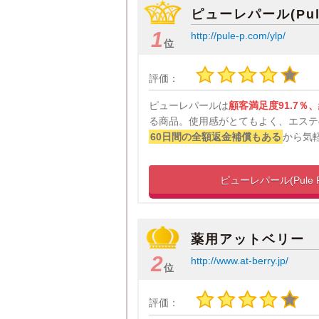
ピューレパール(Pule 
1
http://pule-p.com/ylp/
位
評価：
ピューレパールは
顧客満足度91.7％
る商品。使用感がとてもよく、エステ
60日間の全額返金補償もある
から気
ピューレパール(Pule P
薬用アットベリー
2
http://www.at-berry.jp/
位
評価：