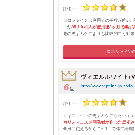
評価：
ロコシャインは利用者の半数が約2ヶ
また
85.1％の人が使用後3ヶ月で黒ず
他の黒ずみケアよりも比較的早く効果
ロコシャイン
ヴィエルホワイト(VL
6
http://www.sept-inc.jp/lp/vl
位
評価：
ビキニラインの黒ずみケアならヴィエ
カリスマコスメ開発者が作った黒ずみ
全身に使えるからこれ1つで体中綺麗