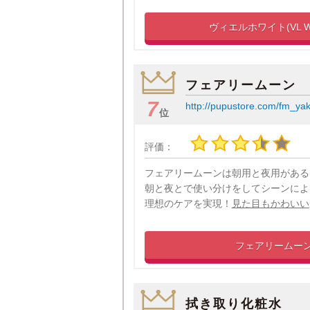
ヴィエルホワイト(VL W
フェアリームーン
7
http://pupustore.com/fm_yak
位
評価：
フェアリームーンは朝用と夜用がある
朝と夜とで使い分けをしてシーンによ
理想のケアを実現！
見た目もかわいい
フェアリームー
拭き取り化粧水