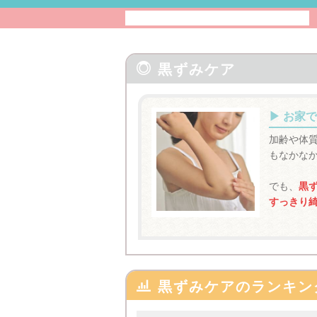

黒ずみケア
お家で
加齢や体
もなかな
でも、
黒
すっきり

黒ずみケアのランキン