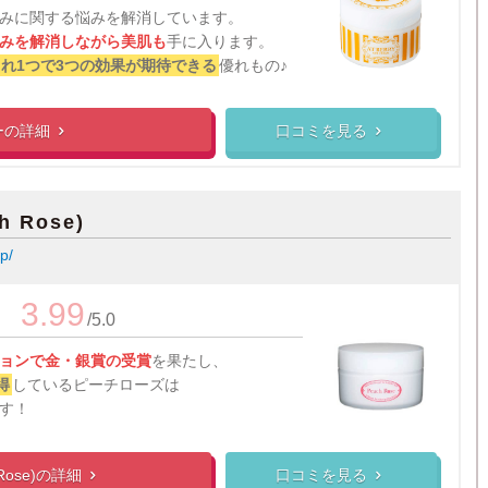
みに関する悩みを解消しています。
みを解消しながら美肌も
手に入ります。
れ1つで3つの効果が期待できる
優れもの♪
ーの
詳細
口コミを見る


 Rose)
p/
3.99
/5.0
ョンで金・銀賞の受賞
を果たし、
得
しているピーチローズは
す！
ose)の
詳細
口コミを見る

