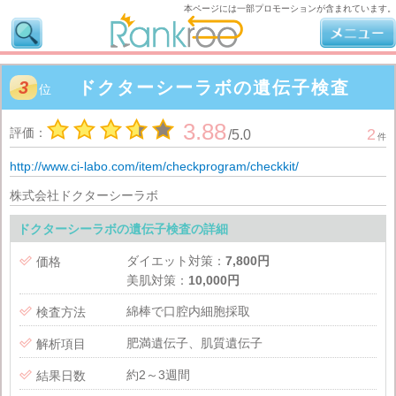
本ページには一部プロモーションが含まれています。
3
ドクターシーラボの遺伝子検査
位
3.88
評価：
2
/
5.0
件
http://www.ci-labo.com/item/checkprogram/checkkit/
株式会社ドクターシーラボ
ドクターシーラボの遺伝子検査の詳細
ダイエット対策：
7,800円

価格
美肌対策：
10,000円
綿棒で口腔内細胞採取

検査方法
肥満遺伝子、肌質遺伝子

解析項目
約2～3週間

結果日数