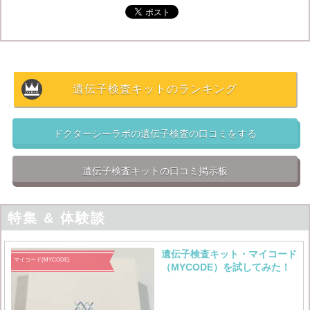
DHCの遺伝子検査キットとかなり似ていますが、ドクタ
ーシーラボでは
具体的な対策
まで提案されており、
実
際の美容維持に役立つ
印象があります。
遺伝子検査キットのランキング
美容系キットの中では価格は少し高め
ですが、遺伝子情
報をしっかり美容に役立てたい人にはドクターシーラボ
をオススメします。
ドクターシーラボの遺伝子検査の口コミをする
肥満遺伝子検査
肌老化遺伝子検査


遺伝子検査キットの口コミ掲示板
特集 & 体験談
遺伝子検査キット・マイコード
マイコード(MYCODE)
（MYCODE）を試してみた！