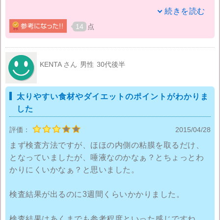
自分ではそこまでひどくないと思っていたのですが、
続きを読む
検査結果を見てびっくり。シミやしわの発生しやすさ
14
点
の数値が凄く高かったです。
影響を受けやすい環境因子や生活要因もこの検査でわ
KENTA さん
男性
30代後半
かりますし、肌質の傾向も知る事ができスキンケア方
法のアドバイス、おススメの成分などを知る事が出来
太りやすい食材やダイエットのポイントがわかりま
てよかったです。おススメの栄養素や食材などもわか
した
るので肌のケアに取り入れています。
評価：
2015/04/28
この検査のことを妹に話したら肌老化遺伝子検査セッ
まず検査方法ですが、ほほの内側の粘膜を取るだけ、
トをやってみたいと言っていたのですが、18歳未満は
となっていましたが、唾液なのかなぁ？とちょっとわ
親の同意が必要らしく、母親を説得して受けたみたい
かりにくいかなぁ？と思いました。
です。
検査結果が出るのに3週間くらいかかりました。
スキンケアなどの参考にもなりますので、肌トラブル
に悩まれている友人にドクターシーラボの遺伝子検査
検査結果はあくまでも参考程度といった感じですね。
をすすめてみようと思っています。