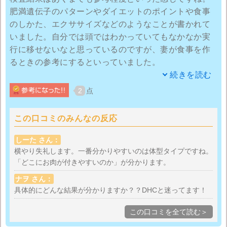
肥満遺伝子のパターンやダイエットのポイントや食事
のしかた、エクササイズなどのようなことが書かれて
いました。自分では頭ではわかっていてもなかなか実
行に移せないなと思っているのですが、妻が食事を作
るときの参考にするといっていました。
続きを読む
肥満体質でなかなか痩せられない人はドクターシーラ
2
点
ボの遺伝子検査を受けてみるといいんじゃないでしょ
うか。
この口コミのみんなの反応
自分の場合、結婚してから年もとったせいでメタボ体
しーた さん：
型になってしまい、ダイエットもなかなかうまくいか
横やり失礼します。一番分かりやすいのは体型タイプですね。
「どこにお肉が付きやすいのか」が分かります。
ない状態ではあったので、Dr.Ci:Programの遺伝子検査
を妻に強く勧められました。なかなか男性には手を出
ナヲ さん：
しにくい商品かと思いますが、男性でもやって良かっ
具体的にどんな結果が分かりますか？？DHCと迷ってます！
たと思えます。
この口コミを全て読む＞