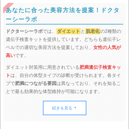
あなたに合った美容方法を提案！ドクタ
ーシーラボ
ドクターシーラボ
では、
ダイエット
と
肌老化
の2種類の
遺伝子検査キットを提供しています。どちらも遺伝子レ
ベルでの適切な美容方法を提案しており、
女性の人気が
高い
です。
ダイエット対策用に用意されている
肥満遺伝子検査キッ
ト
は、自分の体型タイプの診断が受けられます。各タイ
プで
肥満につながる要因
は異なっており、それを知るこ
とで最も効果的な体型維持が可能になります。
肌老化遺伝子検査キット
では、肌質の他に影響を受けや
続きを見る

すい要因や環境を明らかにすることができます。
肌老化
の遺伝子による影響は50％
にも及ぶと言われ、自分の老
化リスクを知ることで正しい対策ができます。