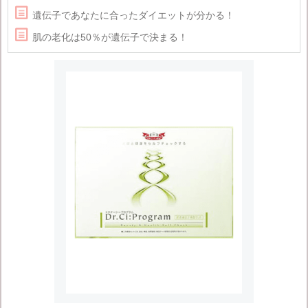

遺伝子であなたに合ったダイエットが分かる！

肌の老化は50％が遺伝子で決まる！