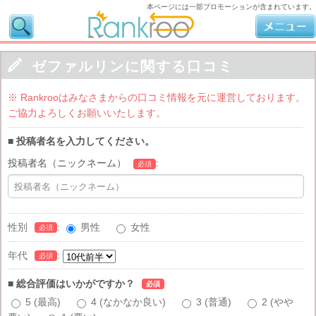
本ページには一部プロモーションが含まれています。

ゼファルリンに関する口コミ
※ Rankrooはみなさまからの口コミ情報を元に運営しております。
ご協力よろしくお願いいたします。
■ 投稿者名を入力してください。
投稿者名（ニックネーム）
:
必須
性別
:
男性
女性
必須
年代
:
必須
■ 総合評価はいかがですか？
必須
5 (最高)
4 (なかなか良い)
3 (普通)
2 (やや