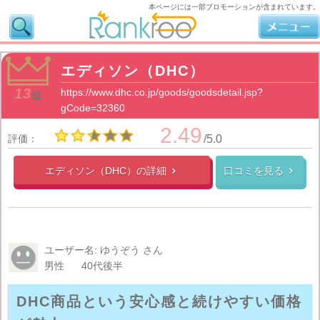
本ページには一部プロモーションが含まれています。
エディソン（DHC）
13
https://www.dhc.co.jp/goods/goodsdetail.jsp?
位
gCode=32360
2.49
評価：
/5.0
エディソン（DHC）の
詳細
口コミを見る


ユーザー名: ゆうぞう さん
男性
40代後半
DHC商品という安心感と続けやすい価格