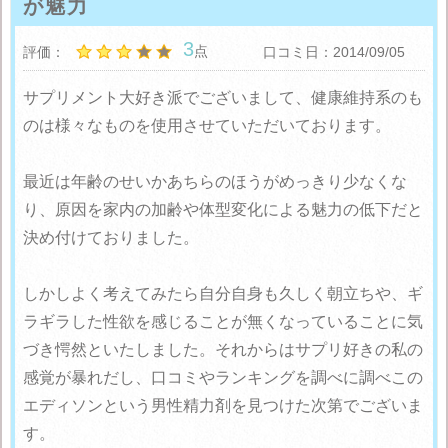
が魅力
3
点
評価：
口コミ日：2014/09/05
サプリメント大好き派でございまして、健康維持系のも
のは様々なものを使用させていただいております。
最近は年齢のせいかあちらのほうがめっきり少なくな
り、原因を家内の加齢や体型変化による魅力の低下だと
決め付けておりました。
しかしよく考えてみたら自分自身も久しく朝立ちや、ギ
ラギラした性欲を感じることが無くなっていることに気
づき愕然といたしました。それからはサプリ好きの私の
感覚が暴れだし、口コミやランキングを調べに調べこの
エディソンという男性精力剤を見つけた次第でございま
す。