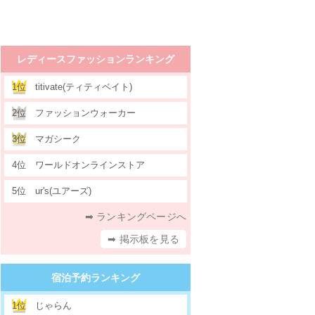
レディースファッションランキング
1位
titivate(ティティベイト)
2位
ファッションウォーカー
3位
マガシーク
4位
ワールドオンラインストア
5位
ur's(ユアーズ)
➡ ランキングページへ
➡ 掲示板を見る
宿泊予約ランキング
1位
じゃらん