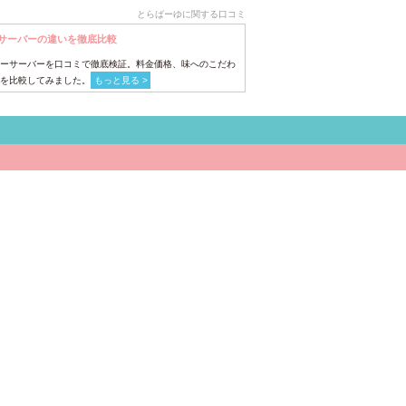
とらばーゆに関する口コミ
サーバーの違いを徹底比較
ーサーバーを口コミで徹底検証。料金価格、味へのこだわ
を比較してみました。
もっと見る >