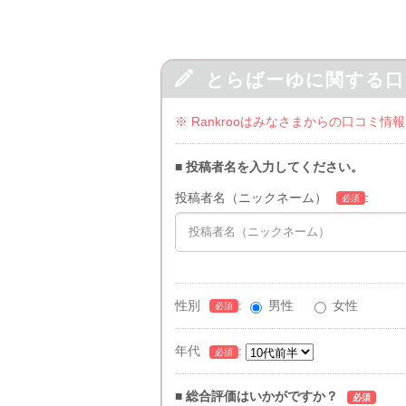

とらばーゆに関する口
※ Rankrooはみなさまからの口コ
■ 投稿者名を入力してください。
投稿者名（ニックネーム）
:
必須
性別
:
男性
女性
必須
年代
:
必須
■ 総合評価はいかがですか？
必須