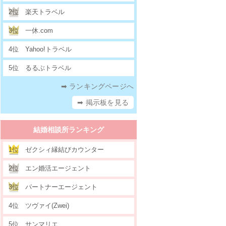
2位
楽天トラベル
3位
一休.com
4位
Yahoo!トラベル
5位
るるぶトラベル
➡ ランキングページへ
➡ 掲示板を見る
結婚相談所ランキング
1位
ゼクシィ縁結びカウンター
2位
エン婚活エージェント
3位
パートナーエージェント
4位
ツヴァイ(Zwei)
5位
サンマリエ