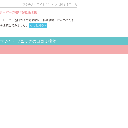
プラチナホワイト ソニックに関する口コミ
サーバーの違いを徹底比較
ーサーバーを口コミで徹底検証。料金価格、味へのこだわ
を比較してみました。
もっと見る >
ホワイト ソニックの口コミ投稿