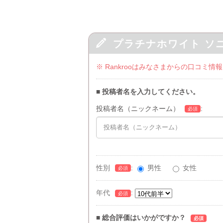

プラチナホワイト ソ
※ Rankrooはみなさまからの口コ
■ 投稿者名を入力してください。
投稿者名（ニックネーム）
:
必須
性別
:
男性
女性
必須
年代
:
必須
■ 総合評価はいかがですか？
必須