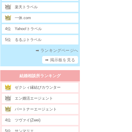
2位
楽天トラベル
3位
一休.com
4位
Yahoo!トラベル
5位
るるぶトラベル
➡ ランキングページへ
➡ 掲示板を見る
結婚相談所ランキング
1位
ゼクシィ縁結びカウンター
2位
エン婚活エージェント
3位
パートナーエージェント
4位
ツヴァイ(Zwei)
5位
サンマリエ