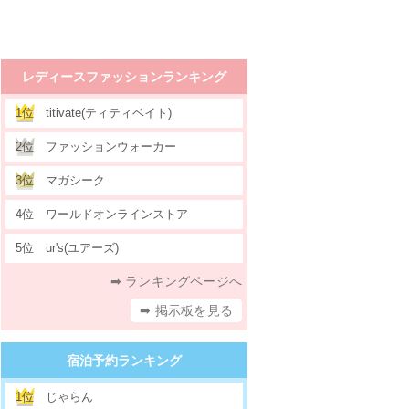
レディースファッションランキング
1位
titivate(ティティベイト)
2位
ファッションウォーカー
3位
マガシーク
4位
ワールドオンラインストア
5位
ur's(ユアーズ)
➡ ランキングページへ
➡ 掲示板を見る
宿泊予約ランキング
1位
じゃらん