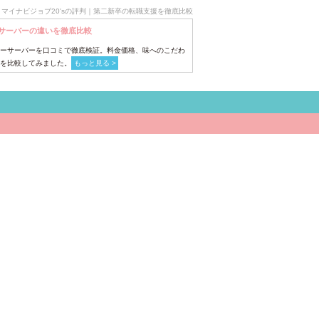
マイナビジョブ20'sの評判｜第二新卒の転職支援を徹底比較
サーバーの違いを徹底比較
ーサーバーを口コミで徹底検証。料金価格、味へのこだわ
を比較してみました。
もっと見る >