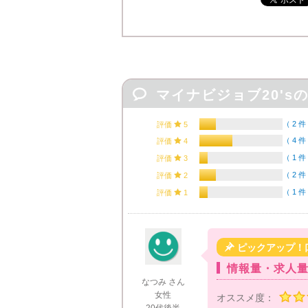

マイナビジョブ20's
（
2 件
評価

5
（
4 件
評価

4
（
1 件
評価

3
（
2 件
評価

2
（
1 件
評価

1

ピックアップ！
情報量・求人
なつみ さん
女性
オススメ度：