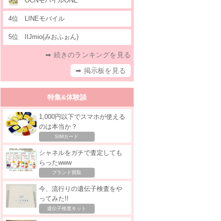
3位
OCNモバイルONE
4位
LINEモバイル
5位
IIJmio(みおふぉん)
➡ 続きのランキングを見る
➡ 掲示板を見る
特集&体験談
1,000円以下でスマホが使える
のは本当か？
SIMカード
シャネルをガチで査定しても
らったwww
ブランド買取
今、流行りの遺伝子検査をや
ってみた!!
遺伝子検査キット