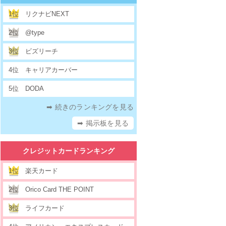
1位
リクナビNEXT
2位
@type
3位
ビズリーチ
4位
キャリアカーバー
5位
DODA
➡ 続きのランキングを見る
➡ 掲示板を見る
クレジットカードランキング
1位
楽天カード
2位
Orico Card THE POINT
3位
ライフカード