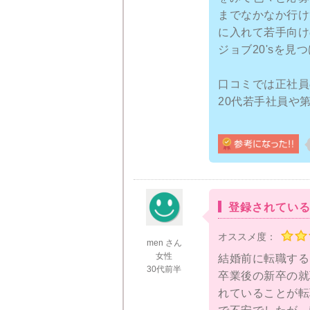
出る人もいる、と
までなかなか行け
に入れて若手向け
面談や履歴書など
ジョブ20'sを見
すが、キャリアア
て満足いく答えが
口コミでは正社員
20代若手社員や
沢山の情報をもら
ぐに登録しました
らの連絡が頻繁に
登録してからマイ
部分もあります。
との面談や登録関
したね。あまりに
求人は大手企業も
あるみたいです。
あう仕事がまだ見
登録されてい
ブ20'sで転職
キャリアカウンセ
オススメ度：
に緊張しました。
men さん
思ってもいなかっ
女性
結婚前に転職する
30代前半
あと履歴書などの
卒業後の新卒の就
れてそんなに悪い
れていることが転
ましたね。