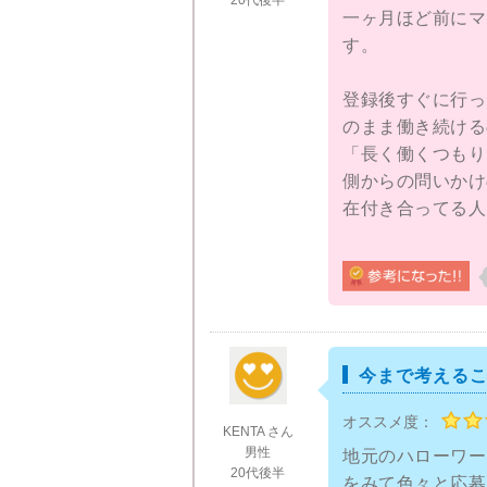
20代後半
一ヶ月ほど前にマ
す。
登録後すぐに行っ
のまま働き続ける
「長く働くつもり
側からの問いかけ
在付き合ってる人
答かなり困りまし
カウンセラーの方
っと将来のことを
したね。確かにそ
も、って感じです
今まで考える
オススメ度：
自己分析などで自
KENTA さん
のかなどを知るこ
男性
地元のハローワー
20代後半
まぁだいたい予想
をみて色々と応募