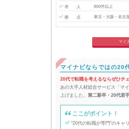
800件以上

求 人
東京・大阪・名古

拠 点
マイ
マイナビならではの20
20代で転職を考えるならぜひチ
あの大手人材総合サービス「マイ
上げました。
第二新卒・20代若

ここがポイント！

“20代の転職が専門”のキ