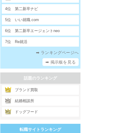
4位
第二新卒ナビ
5位
いい就職.com
6位
第二新卒エージェントneo
7位
Re就活
➡ ランキングページへ
➡ 掲示板を見る
話題のランキング
1位
ブランド買取
2位
結婚相談所
3位
ドッグフード
転職サイトランキング