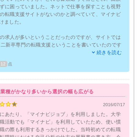
いうようなことを聞きました。
ずに困っていました。ネットで仕事を探すことも視野
の転職支援サイトがないのかと調べていて、マイナビ
の作成時にどうしても自己PRが苦手で困っていたので
つけました。
ドバイザーさんに相談しながら表現を変えてみたりし
出せるようにもなりました。
の求人が多いということだったのですが、サイトでは
第二新卒専門の転職支援ということを書いていたのです
えるのは良いのですが、キャリアアドバイザーさんか
。
続きを読む
くるので仕事中などはちょっとうっとおしさを感じる
ナビジョブ20'sの会社に行ってキャリアアドバイザー
12
点
係の手続きをしなければならないのがちょっと面倒で
遠い人だと電話でキャリアカウンセリングすることも
割と多く、営業や秘書、接客が多い感じです。自分に
つけられていませんが、求人が多いのでマイナビジョ
る業種がかなり多いから選択の幅も広がる
先を見つけられるような気がします。
リングは担当の方と１対１の対話で行うのですが意外
2016/07/17
自己分析や履歴書、職務経歴書の書き方などで自分で
た指摘を受けて改善するべきところがわかりました。
にあたり、「マイナビジョブ」を利用しました。大学
書き方もちょと悪い部分があったようでかなり指摘さ
職活動でも「マイナビ」を利用していたため、使い慣
書き方だったのかと自分で驚きつつもショックを受け
職の際も利用するきっかけでした。当時初めての転職