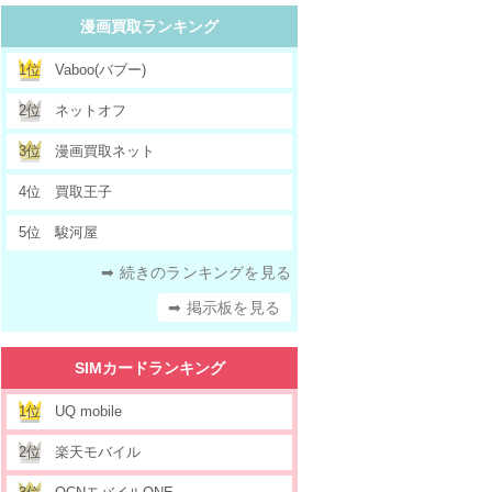
漫画買取ランキング
1位
Vaboo(バブー)
2位
ネットオフ
3位
漫画買取ネット
4位
買取王子
5位
駿河屋
➡ 続きのランキングを見る
➡ 掲示板を見る
SIMカードランキング
1位
UQ mobile
2位
楽天モバイル