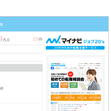
s
9
10
件
/
5.0
績
ト