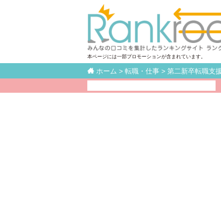
本ページには一部プロモーションが含まれています。

ホーム
>
転職・仕事
>
第二新卒転職支