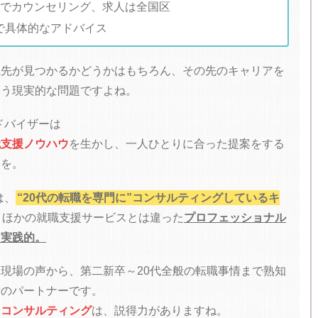
点でカウンセリング、求人は全国区
で具体的なアドバイス
職先が見つかるかどうかはもちろん、その先のキャリアを
いう現実的な問題ですよね。
ドバイザーは
職支援ノウハウ
を生かし、一人ひとりに合った提案をする
談を。
は、
“20代の転職を専門に”コンサルティングしているキ
。ほかの就職支援サービスとは違った
プロフェッショナル
く実践的。
現場の声から、第二新卒～20代全般の転職事情まで熟知
活のパートナーです。
なコンサルティング
は、説得力がありますね。