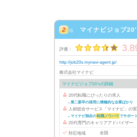
2
マイナビジョブ20'
位
3.8
評価：
http://job20s.mynavi-agent.jp/
株式会社マイナビ
マイナビジョブ20'sの詳細

20代転職にぴったりの求人
→第二新卒の採用に積極的な企業ばかり

人材総合サービス「マイナビ」の実
→マイナビ独自の
転職ノウハウ
でサポー

20代専門のキャリアアドバイザー
全国

対応地域