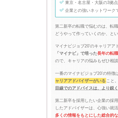

東京・名古屋・大阪の3拠

企業との強いネットワーク
第二新卒の転職で悩むのは、転
どうやって作っていくのか、と
マイナビジョブ20'のキャリアア
「マイナビ」で培った
長年の転
ので、キャリアの悩みもぜひ相
一番のマイナビジョブ20'の特徴
ャリアアドバイザーがいる
こと
目線でのアドバイスは、より鋭
第二新卒を採用したい企業の採用
したアドバイザーは、心強い就
多くの情報をもとにした総合的