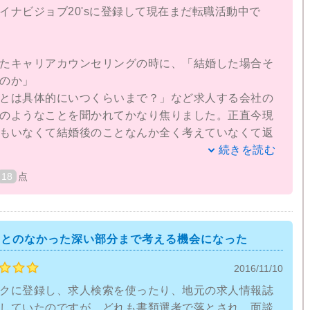
イナビジョブ20'sに登録して現在まだ転職活動中で
たキャリアカウンセリングの時に、「結婚した場合そ
のか」
とは具体的にいつくらいまで？」など求人する会社の
のようなことを聞かれてかなり焦りました。正直今現
もいなくて結婚後のことなんか全く考えていなくて返
たね。
続きを読む
18
点
もちょっときつい言い方で怖い感じもありました。も
考えて就職先を探さないと、みたいなことを言われま
の通りではあるんですがいきなり答えを求められて
。
ことのなかった深い部分まで考える機会になった
2016/11/10
分がどういう性格なのか、どういう仕事が向いている
とができたのはちょっと面白かったです。私の場合は
クに登録し、求人検索を使ったり、地元の求人情報誌
通りでしたが、たまに自分が思っていなかった性格が
していたのですが、どれも書類選考で落とされ、面談