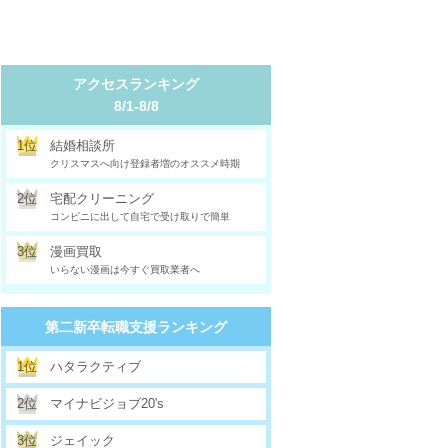
アクセスランキング
8/1-8/8
1位
結婚相談所
クリスマスへ向け登録者増のオススメ時期
2位
宅配クリーニング
コンビニに出して自宅で受け取りで簡単
3位
漫画買取
いらない漫画は今すぐ買取業者へ
第二新卒転職支援ランキング
1位
ハタラクティブ
2位
マイナビジョブ20's
3位
ジェイック