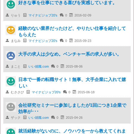
好きな事を仕事にできる喜びを実感しています。

りゅう

マイナビジョブ20's

0

2016-02-09
経験のない業界だったけど、やりたい仕事を紹介して
もらえた

まなみ

マイナビジョブ20's

0

2015-09-23
大手の求人は少なめ。ベンチャー系の求人が多い。

まこと

いい就職.com

0

2015-08-06
日本で一番の転職サイト！無事、大手企業に入れて嬉
しい

むささび

マイナビジョブ20's

0

2015-06-18
会社研究セミナーに参加しましたが1回につき1企業で
効率が･･･

ザック

いい就職.com

0

2015-04-26
就活経験がないのに、ノウハウを一から教えてくれま