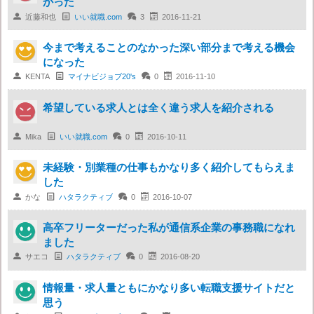
かった

近藤和也

いい就職.com

3

2016-11-21
今まで考えることのなかった深い部分まで考える機会
になった

KENTA

マイナビジョブ20's

0

2016-11-10
希望している求人とは全く違う求人を紹介される

Mika

いい就職.com

0

2016-10-11
未経験・別業種の仕事もかなり多く紹介してもらえま
した

かな

ハタラクティブ

0

2016-10-07
高卒フリーターだった私が通信系企業の事務職になれ
ました

サエコ

ハタラクティブ

0

2016-08-20
情報量・求人量ともにかなり多い転職支援サイトだと
思う