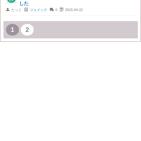
した

たっく

ジェイック

0

2015-04-22
1
2