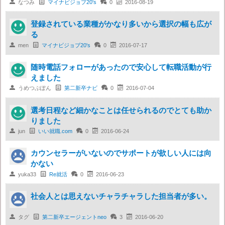

なつみ

マイナビジョブ20's

0

2016-08-19
登録されている業種がかなり多いから選択の幅も広が
る

men

マイナビジョブ20's

0

2016-07-17
随時電話フォローがあったので安心して転職活動が行
えました

うめつぶぽん

第二新卒ナビ

0

2016-07-04
選考日程など細かなことは任せられるのでとても助か
りました

jun

いい就職.com

0

2016-06-24
カウンセラーがいないのでサポートが欲しい人には向
かない

yuka33

Re就活

0

2016-06-23
社会人とは思えないチャラチャラした担当者が多い。

タグ

第二新卒エージェントneo

3

2016-06-20