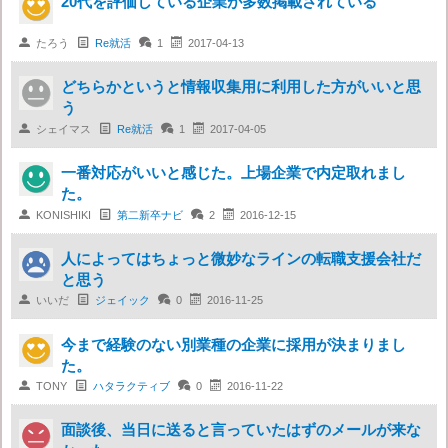
20代を評価している企業が多数掲載されている

たろう

Re就活

1

2017-04-13
どちらかというと情報収集用に利用した方がいいと思
う

シェイマス

Re就活

1

2017-04-05
一番対応がいいと感じた。上場企業で内定取れまし
た。

KONISHIKI

第二新卒ナビ

2

2016-12-15
人によってはちょっと微妙なラインの転職支援会社だ
と思う

いいだ

ジェイック

0

2016-11-25
今まで経験のない別業種の企業に採用が決まりまし
た。

TONY

ハタラクティブ

0

2016-11-22
面談後、当日に送ると言っていたはずのメールが来な