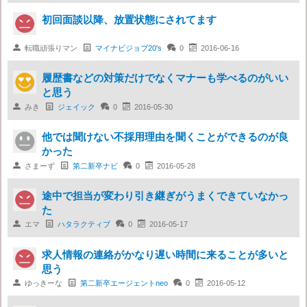
初回面談以降、放置状態にされてます

転職頑張りマン

マイナビジョブ20's

0

2016-06-16
履歴書などの対策だけでなくマナーも学べるのがいい
と思う

みき

ジェイック

0

2016-05-30
他では聞けない不採用理由を聞くことができるのが良
かった

さまーず

第二新卒ナビ

0

2016-05-28
途中で担当が変わり引き継ぎがうまくできていなかっ
た

エマ

ハタラクティブ

0

2016-05-17
求人情報の連絡がかなり遅い時間に来ることが多いと
思う

ゆっきーな

第二新卒エージェントneo

0

2016-05-12