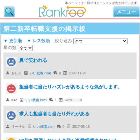
本ページには一部プロモーションが含まれています。
第二新卒転職支援の掲示板
▼ 更新順
▼ レス数順
絞り込み
星の数
鼻で笑われる

おしそ

いい就職.com

0

2020-11-20
担当者に当たりハズレがあるような気がします。

Kiro

いい就職.com

1

2020-11-10
求人も担当者も当たり外れがある

リーサル

いい就職.com

0

2017-08-18