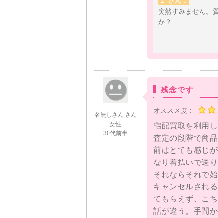
１ さん：
スは対応早くてよ
突然すみません。
か？
残念です
オススメ度：
名無しさん さん
女性
宅配買取を利用し
30代前半
査定の段階で商品
前はとても感じが
なり着払いで送り
それならそれで始
キャンセルされる
てもらえず、こち
話が違う。手間か