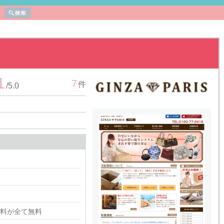
1
7
件
/
5.0
料が全て無料