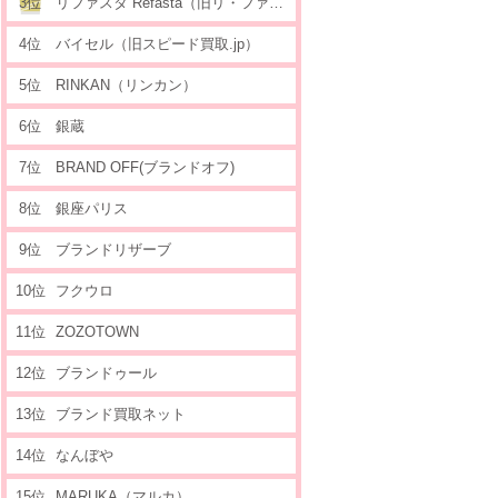
3位
リファスタ Refasta（旧リ・ファウンデーション）
4位
バイセル（旧スピード買取.jp）
5位
RINKAN（リンカン）
6位
銀蔵
7位
BRAND OFF(ブランドオフ)
8位
銀座パリス
9位
ブランドリザーブ
10位
フクウロ
11位
ZOZOTOWN
12位
ブランドゥール
13位
ブランド買取ネット
14位
なんぼや
15位
MARUKA（マルカ）