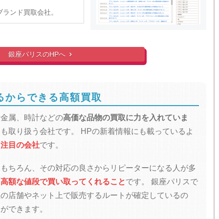
ブランド買取会社。
銀座パリスのHPへ

るからできる高額買取
貴金属、時計などの
高価な品物の買取に力を入れていま
品も取り扱う会社です。
HPの新着情報にも載っているよ
る注目の会社
です。
はもちろん、その対応の良さからリピーターになる人が多
り
高額な値段で買い取ってくれること
です。
銀座パリスで
社の店舗やネット上で販売するルートが確定しているの
とができます。