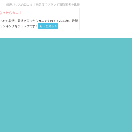
銀座パリスの口コミ｜満足度でブランド買取業者を比較
なったらカニ！
ったら贅沢、贅沢と言ったらカニですね！！2021年、最新
ランキングをチェックです！
もっと見る >