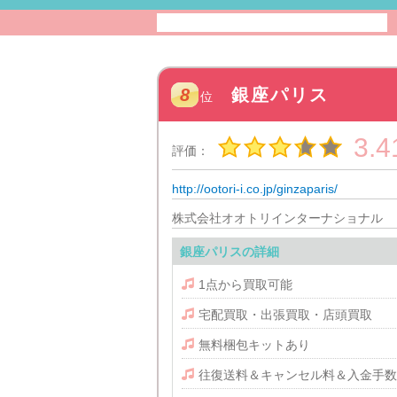
8
銀座パリス
位
3.4
評価：
http://ootori-i.co.jp/ginzaparis/
株式会社オオトリインターナショナル
銀座パリスの詳細

1点から買取可能

宅配買取・出張買取・店頭買取

無料梱包キットあり

往復送料＆キャンセル料＆入金手数