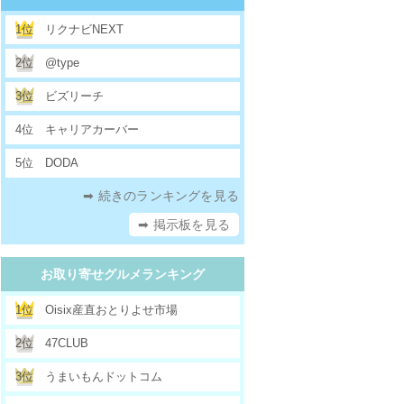
1位
リクナビNEXT
2位
@type
3位
ビズリーチ
4位
キャリアカーバー
5位
DODA
➡ 続きのランキングを見る
➡ 掲示板を見る
お取り寄せグルメランキング
1位
Oisix産直おとりよせ市場
2位
47CLUB
3位
うまいもんドットコム