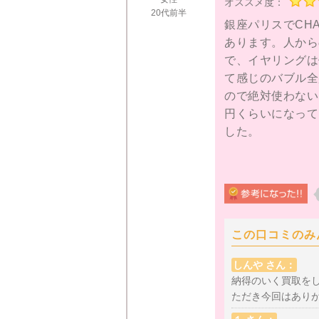
オススメ度：
20代前半
銀座パリスでCH
あります。人から
で、イヤリングは
て感じのバブル全
ので絶対使わない
円くらいになって
した。
銀座パリスは、ネ
グに出てきたので
りにも大手の有名
つかなさそうなの
この口コミのみ
じだと思います。
しんや さん：
買取OKにしてか
納得のいく買取を
やはり、成立して
ただき今回はありが
す。なかなか入金