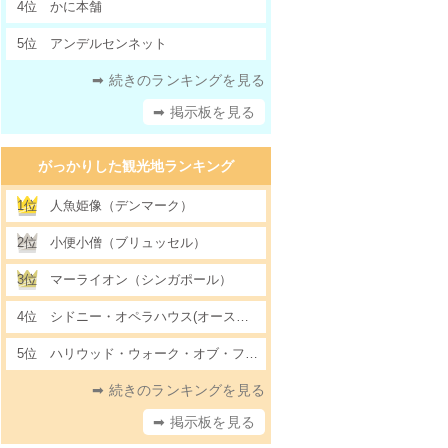
4位
かに本舗
5位
アンデルセンネット
➡ 続きのランキングを見る
➡ 掲示板を見る
がっかりした観光地ランキング
1位
人魚姫像（デンマーク）
2位
小便小僧（ブリュッセル）
3位
マーライオン（シンガポール）
4位
シドニー・オペラハウス(オーストラリア)
5位
ハリウッド・ウォーク・オブ・フェーム
➡ 続きのランキングを見る
➡ 掲示板を見る