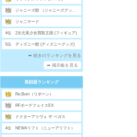
2位
ジャニーズ館 （ジャニーズグッズ）
3位
ジャ二ヤード
4位
2次元美少女買取王国 (フィギュア)
5位
ディズニー館 (ディズニーグッズ)
➡ 続きのランキングを見る
➡ 掲示板を見る
美顔器ランキング
1位
Re;Born（リボーン）
2位
RFボーテフェイスEX
3位
ドクターアリヴォ ザ ベガス
4位
NEWAリフト（ニューアリフト）