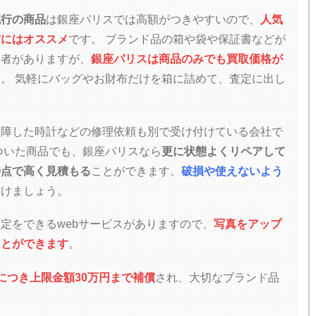
流行の商品
は銀座パリスでは高額がつきやすいので、
人気
方にはオススメ
です。
ブランド品の箱や袋や保証書などが
業者がありますが、
銀座パリスは商品のみでも買取価格が
す。
気軽にバッグやお財布だけを箱に詰めて、査定に出し
故障した時計などの修理依頼も別で受け付けている会社で
ついた商品でも、銀座パリスなら
更に状態よくリペアして
時点で高く見積もる
ことができます。
破損や使えないよう
付けましょう。
定をできるwebサービスがありますので、
写真をアップ
ことができます
。
につき上限金額30万円まで補償
され、大切なブランド品
。