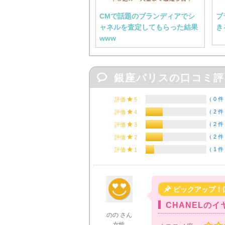
CMで話題のブランディアでシ
ブ
ャネルを査定してもらった結果
き
www

銀座パリスの口コミ評
（
0 件
評価

5
（
2 件
評価

4
（
2 件
評価

3
（
2 件
評価

2
（
1 件
評価

1

ピックアップ！
CHANELのイ
のの さん
女性