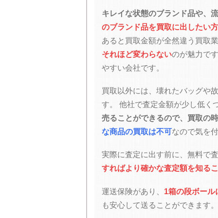
キレイな状態のブランド品や、
のブランド品を買取に出したい
あると買取金額が全然違う買取
それほど変わらない
のが魅力で
やすい会社です。
買取以外には、壊れたバッグや
す。
他社で査定金額が少し低く
売ることができるので、買取の
な商品の買取は不可
なので気を
実際に査定に出す前に、無料で査
すればより確かな査定額を知る
運送保険があり、
1箱の段ボール
も安心して送ることができます