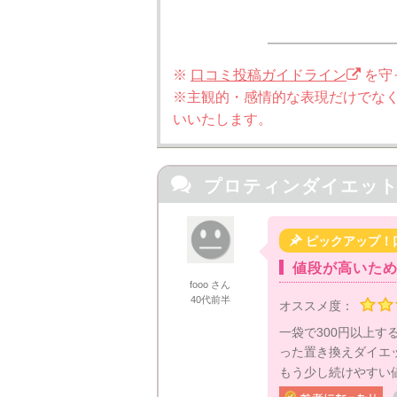
※
口コミ投稿ガイドライン
を守
※主観的・感情的な表現だけでな
いいたします。

プロティンダイエット

ピックアップ！
値段が高いた
fooo さん
40代前半
オススメ度：
一袋で300円以上
った置き換えダイエ
もう少し続けやすい値