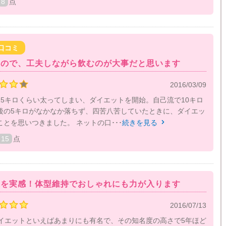
8
点
口コミ
なので、工夫しながら飲むのが大事だと思います
2016/03/09
15キロくらい太ってしまい、ダイエットを開始。自己流で10キロ
後の5キロがなかなか落ちず、四苦八苦していたときに、ダイエッ
とを思いつきました。 ネットの口･･･
続きを見る

15
点
果を実感！体型維持でおしゃれにも力が入ります
2016/07/13
ダイエットといえばあまりにも有名で、その知名度の高さで5年ほど