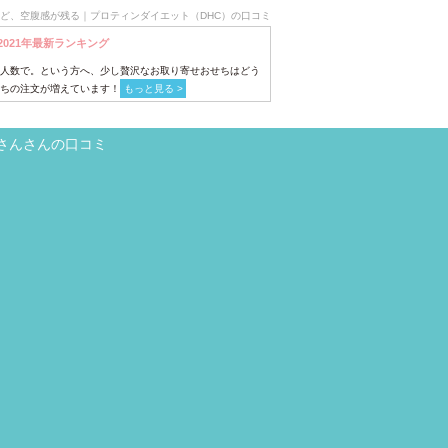
けど、空腹感が残る｜プロティンダイエット（DHC）の口コミ
2021年最新ランキング
人数で。という方へ、少し贅沢なお取り寄せおせちはどう
ちの注文が増えています！
もっと見る >
さんさんの口コミ