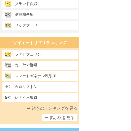
1位
ブランド買取
2位
結婚相談所
3位
ドッグフード
ダイエットサプリランキング
1位
ラクトフェリン
2位
カメヤマ酵母
3位
スマートガネデン乳酸菌
4位
カロリストン
5位
花ざくろ酵母
➡ 続きのランキングを見る
➡ 掲示板を見る