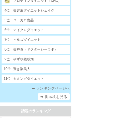
3位
プロティンダイエット（DHC）
4位
美容液ダイエットシェイク
5位
ローカロ食品
6位
マイクロダイエット
7位
ヒルズダイエット
8位
美禅食（ドクターシーラボ）
9位
やずや雑穀畑
10位
置き楽美人
11位
カミングダイエット
➡ ランキングページへ
➡ 掲示板を見る
話題のランキング