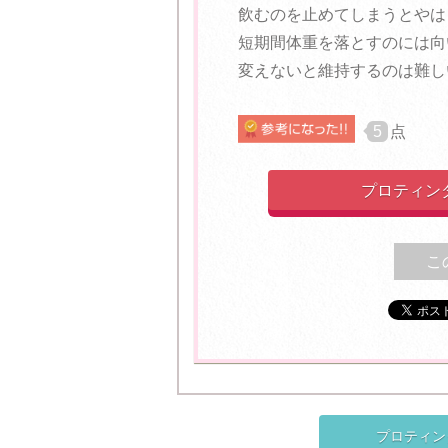
飲むのを止めてしまうとやは
短期間体重を落とすのには向
変えないと維持するのは難し
5
点
プロティン
こ
プロティン