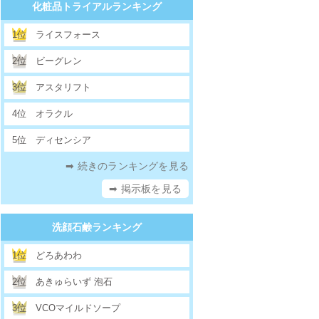
化粧品トライアルランキング
1位
ライスフォース
2位
ビーグレン
3位
アスタリフト
4位
オラクル
5位
ディセンシア
➡ 続きのランキングを見る
➡ 掲示板を見る
洗顔石鹸ランキング
1位
どろあわわ
2位
あきゅらいず 泡石
3位
VCOマイルドソープ