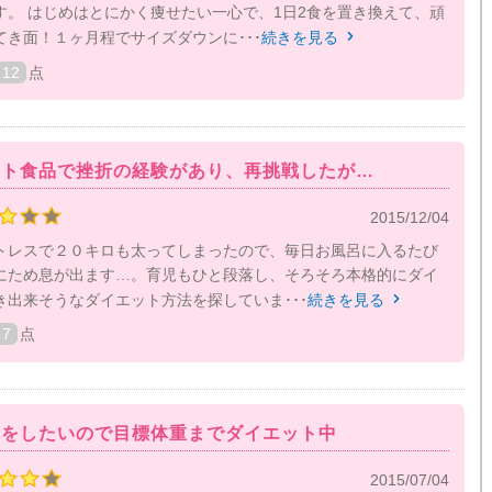
す。 はじめはとにかく痩せたい一心で、1日2食を置き換えて、頑
き面！１ヶ月程でサイズダウンに･･･
続きを見る

12
点
ット食品で挫折の経験があり、再挑戦したが…
2015/12/04
トレスで２０キロも太ってしまったので、毎日お風呂に入るたび
にため息が出ます…。育児もひと段落し、そろそろ本格的にダイ
き出来そうなダイエット方法を探していま･･･
続きを見る

7
点
白をしたいので目標体重までダイエット中
2015/07/04