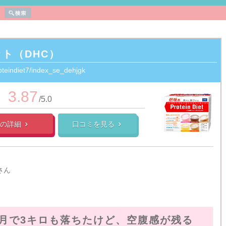
ト（DHC）
roteindiet7/index_se_dehjgk
3.87
/5.0
）の
詳細
口コミを見る


さん
月で3キロも落ちたけど、空腹感が残る