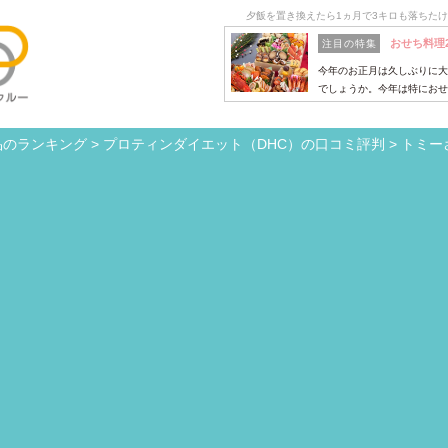
夕飯を置き換えたら1ヵ月で3キロも落ちた
おせち料理
注目の特集
今年のお正月は久しぶりに大
でしょうか。今年は特におせ
品のランキング
>
プロティンダイエット（DHC）の口コミ評判
>
トミー