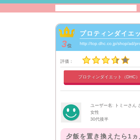
プロティンダイエッ
3
http://top.dhc.co.jp/shop/ad/p
位
評価：
プロティンダイエット（DHC
ユーザー名: トミーさん 
女性
30代後半
夕飯を置き換えたら1ヵ