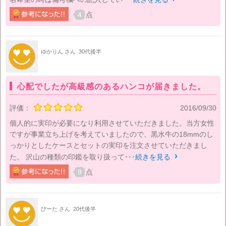
4
点
ゆかりん さん
30代後半
心配でしたが高級感のあるハンコが届きました。
評価：
2016/09/30
個人的に実印が必要になり利用させていただきました。当方女性
ですが事業立ち上げを考えていましたので、黒水牛の18mmのし
っかりとしたケースとセットの実印を注文させていただきまし
た。 沢山の種類の印鑑を取り扱って･･･
続きを見る

9
点
びーた さん
20代後半