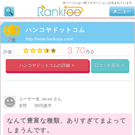
本ページには一部プロモーションが含まれています。
ハンコヤドットコム
2
http://www.hankoya.com/
位
3.70
評価：
/5.0
ハンコヤドットコムの
詳細
口コミを見る


ユーザー名: ioi-ioi さん
女性
30代後半
なんて豊富な種類、ありすぎてまよって
しまうんです。