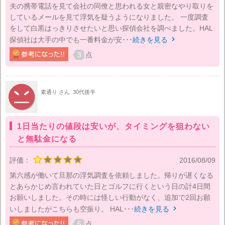
夫の携帯電話を見て会社の同僚と思われる女と親密なやり取りを
しているメールを見て浮気を疑うようになりました。 一度調査
をして白黒はっきりさせたいと思い探偵会社を調べました。HAL
探偵社は大手の中でも一番料金が安･･･
続きを見る

3
点
素通り さん
30代後半
1日当たりの値段は安いが、タイミングを狙わない
と無駄金になる
評価：
2016/08/09
第六感が働いて旦那の浮気調査を依頼しました。帰りが遅くなる
とあらかじめ言われていた日とゴルフに行くという日の計4日間
お願いしました。その時には怪しい行動がなく、追加で2回お願
いしましたがこちらも空振り。 HAL･･･
続きを見る

5
点