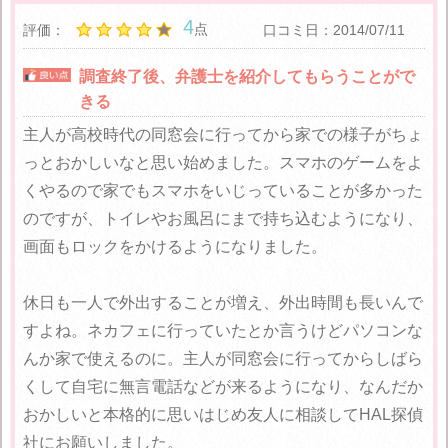
4
点
評価：
口コミ日：2014/07/11
調査終了後、弁護士を紹介してもらうことがで
きる
主人が高校時代の同窓会に行ってから家での様子がちょ
っとおかしいなと思い始めました。スマホのゲームをよ
くやるので家でもスマホをいじっていることが多かった
のですが、トイレやお風呂にまで持ち込むようになり、
画面もロックをかけるようになりました。
休日も一人で外出することが増え、外出時間も長いんで
すよね。ネカフェに行っていたとか言うけどパソコンな
んか家で使えるのに。主人が同窓会に行ってからしばら
くして自宅に無言電話などが来るようになり、なんだか
おかしいと本格的に思いはじめ友人に相談してHAL探偵
社にお願いしました。