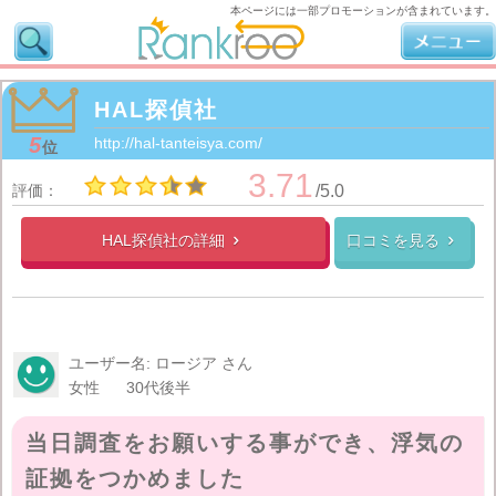
本ページには一部プロモーションが含まれています。
HAL探偵社
5
http://hal-tanteisya.com/
位
3.71
評価：
/5.0
HAL探偵社の
詳細
口コミを見る


ユーザー名: ロージア さん
女性
30代後半
当日調査をお願いする事ができ、浮気の
証拠をつかめました