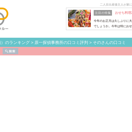
二人目出産後主人が家
おせち料理
注目の特集
今年のお正月は久しぶりに大
でしょうか。今年は特におせ
偵）のランキング
>
原一探偵事務所の口コミ評判
>
そのさんの口コミ