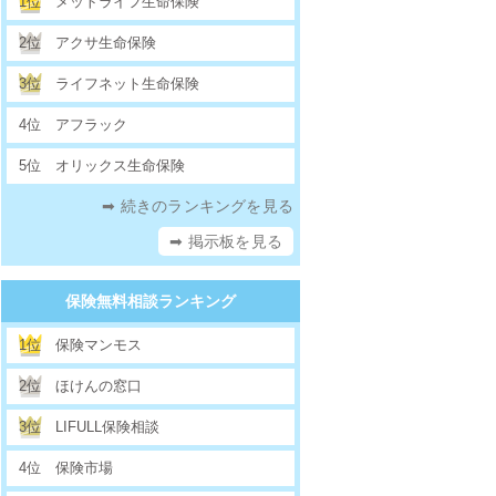
1位
メットライフ生命保険
2位
アクサ生命保険
3位
ライフネット生命保険
4位
アフラック
5位
オリックス生命保険
➡ 続きのランキングを見る
➡ 掲示板を見る
保険無料相談ランキング
1位
保険マンモス
2位
ほけんの窓口
3位
LIFULL保険相談
4位
保険市場