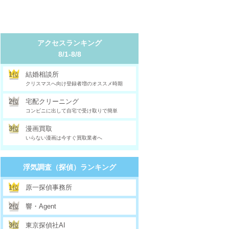
アクセスランキング
8/1-8/8
1位
結婚相談所
クリスマスへ向け登録者増のオススメ時期
2位
宅配クリーニング
コンビニに出して自宅で受け取りで簡単
3位
漫画買取
いらない漫画は今すぐ買取業者へ
浮気調査（探偵）ランキング
1位
原一探偵事務所
2位
響・Agent
3位
東京探偵社AI