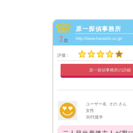
原一探偵事務所
1
http://www.haraichi.co.jp/
位
評価：
原一探偵事務所の
詳細
ユーザー名: その さん
女性
30代後半