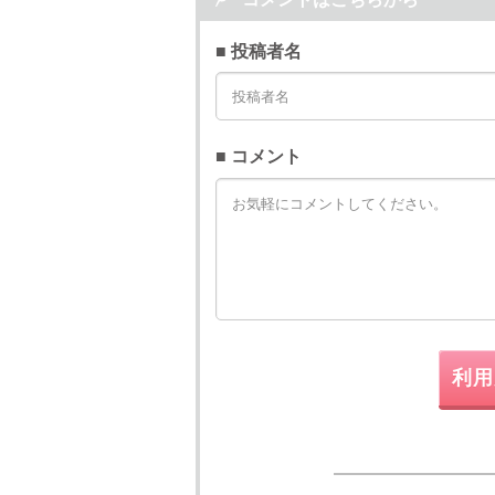
■ 投稿者名
■ コメント
利用