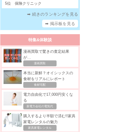
5位
保険クリニック
➡ 続きのランキングを見る
➡ 掲示板を見る
特集&体験談
漫画買取で驚きの査定結果
が…
漫画買取
本当に新鮮？オイシックスの
食材をリアルにレポート
食材宅配
電力自由化で17,000円安くな
る
新電力会社の電気代
購入するより半額で済む!!家具
家電レンタルの魅力
家具家電レンタル