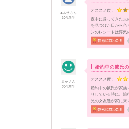
オススメ度：
エルサ さん
30代前半
夜中に帰ってきた夫
を見つけた日から色
ンのレシートは浮気の
婚約中の彼氏
オススメ度：
みか さん
30代前半
婚約中の彼氏が家族
りしている時に、旅
兄の女友達が家に来