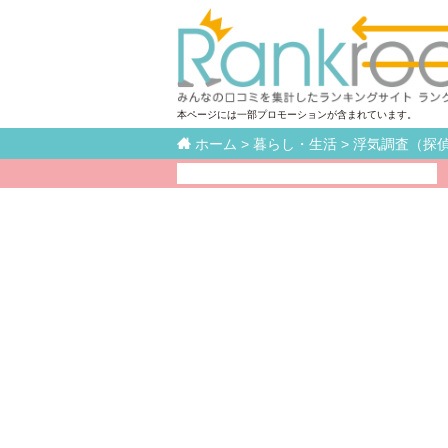
本ページには一部プロモーションが含まれています。

ホーム
>
暮らし・生活
>
浮気調査（探