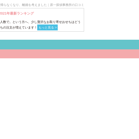
に帰らなくなり、離婚を考えました｜原一探偵事務所の口コミ
2021年最新ランキング
人数で。という方へ、少し贅沢なお取り寄せおせちはどう
ちの注文が増えています！
もっと見る >