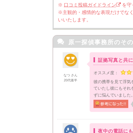
※
口コミ投稿ガイドライン
を守
※主観的・感情的な表現だけでな
いいたします。

原一探偵事務所の
そ
証拠写真と共
オススメ度：
なつ さん
20代後半
彼の携帯を見て浮気
ていたし彼にもそれ
ずに悩んでいました
夜中の電話に