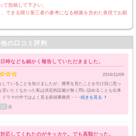
って投稿して下さい。
く、できる限り第三者の参考になる根拠を含めた表現でお願
の他の口コミ評判
に日時なども細かく報告していただきました。
2016/11/09
をしていることを知りましたが、携帯を見たことを引け目に思っ
を言いたくなかった私は決定的証拠が無く問い詰めることも出来
。ドラマの中ではよく見る探偵事務所・･･･
続きを見る

22
点
も対応してくれたのがキッカケ。でも高額だった。