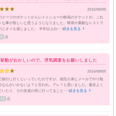
2016/08/09
のスーツのポケットからレイトショーの映画のチケットが。これ
々な事が怪しいと思うようになりました。映画や素敵なレストラ
ニオイを感じました。 半年以上白･･･
続きを見る

6
点
の挙動がおかしいので、浮気調査をお願いしました
2016/08/09
で旅行に行くといっていたのですが、彼氏の弟とメールでやり取
行なんかいかないよ？と言われ、アレ？と思いました。最近よく
ていたり、その友達の所に行ってること･･･
続きを見る

11
点