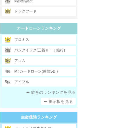
2位
結婚相談所
3位
ドッグフード
カードローンランキング
1位
プロミス
2位
バンクイック(三菱ＵＦＪ銀行)
3位
アコム
4位
Mr.カードローン(住信SBI)
5位
アイフル
➡ 続きのランキングを見る
➡ 掲示板を見る
生命保険ランキング