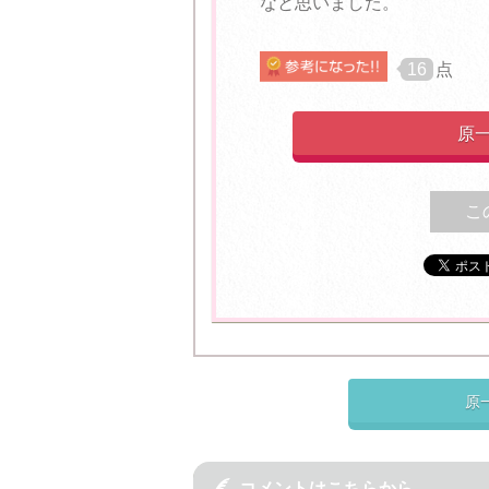
なと思いました。
16
点
原
こ
原

コメントはこちらから