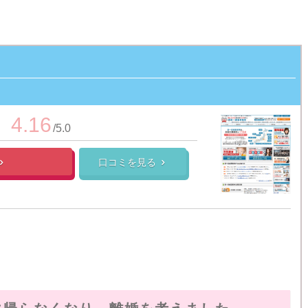
4.16
/5.0
口コミを見る

