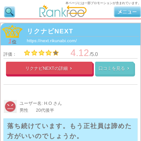
本ページには一部プロモーションが含まれています。
リクナビNEXT
1
https://next.rikunabi.com/
位
4.12
評価：
/5.0
リクナビNEXTの
詳細
口コミを見る


ユーザー名: H.O さん
男性
20代後半
落ち続けています。もう正社員は諦めた
方がいいのでしょうか。