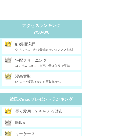
アクセスランキング
7/30-8/6
1位
結婚相談所
クリスマスへ向け登録者増のオススメ時期
2位
宅配クリーニング
コンビニに出して自宅で受け取りで簡単
3位
漫画買取
いらない漫画は今すぐ買取業者へ
彼氏X'masプレゼントランキング
1位
長く愛用してもらえる財布
2位
腕時計
3位
キーケース