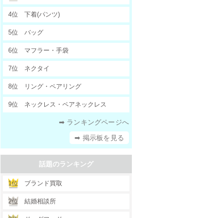
4位
下着(パンツ)
5位
バッグ
6位
マフラー・手袋
7位
ネクタイ
8位
リング・ペアリング
9位
ネックレス・ペアネックレス
➡ ランキングページへ
➡ 掲示板を見る
話題のランキング
1位
ブランド買取
2位
結婚相談所