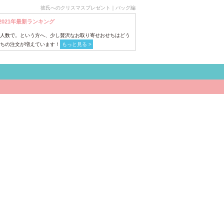
彼氏へのクリスマスプレゼント｜バッグ編
2021年最新ランキング
人数で。という方へ、少し贅沢なお取り寄せおせちはどう
ちの注文が増えています！
もっと見る >