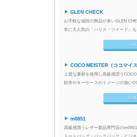

GLEN CHECK
お手軽な値段の商品が多いGLEN CHE
冬に大人気の「ハリス・ツイード」も
G

COCO MEISTER（ココマイ
上質な素材を使用し高級感漂うCOCO M
財布やキーケースのイメージの強いCO
CO

m0851
高級感漂うレザー製品専門店のm085
トートバッグ・バックパック・ビジネ