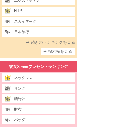
2位
エクスペディア
3位
H.I.S.
4位
スカイマーク
5位
日本旅行
➡ 続きのランキングを見る
➡ 掲示板を見る
彼女X'masプレゼントランキング
1位
ネックレス
2位
リング
3位
腕時計
4位
財布
5位
バッグ