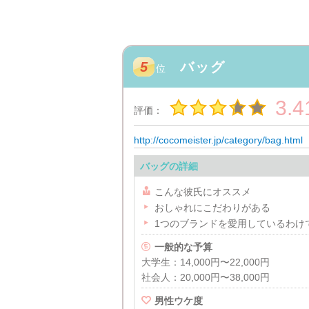
5
バッグ
位
3.4
評価：
http://cocomeister.jp/category/bag.html
バッグの詳細

こんな彼氏にオススメ

おしゃれにこだわりがある

1つのブランドを愛用しているわけ

一般的な予算
大学生：14,000円〜22,000円
社会人：20,000円〜38,000円

男性ウケ度