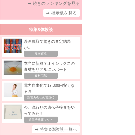
➡ 続きのランキングを見る
➡ 掲示板を見る
特集&体験談
漫画買取で驚きの査定結果
が…
漫画買取
本当に新鮮？オイシックスの
食材をリアルにレポート
食材宅配
電力自由化で17,000円安くな
る?!
新電力会社の電気代
今、流行りの遺伝子検査をや
ってみた!!
遺伝子検査キット
➡ 特集&体験談一覧へ