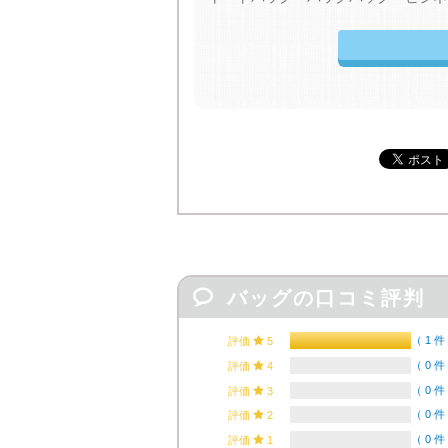

バッグの口コミ評判
（
1 件
評価

5
（
0 件
評価

4
（
0 件
評価

3
（
0 件
評価

2
（
0 件
評価

1