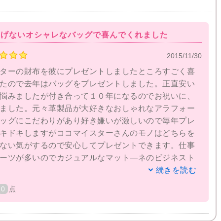
りげないオシャレなバッグで喜んでくれました
2015/11/30
ターの財布を彼にプレゼントしましたところすごく喜
たので去年はバッグをプレゼントしました。正直安い
悩みましたが付き合って１０年になるのでお祝いに、
ました。元々革製品が大好きなおしゃれなアラフォー
ッグにこだわりがあり好き嫌いが激しいので毎年プレ
キドキしますがココマイスターさんのモノはどちらを
ない気がするので安心してプレゼントできます。仕事
ーツが多いのでカジュアルなマット―ネのビジネスト
コ）をチョイスしましたが本当に喜んでくれました！
続きを読む
ねと褒められましたし会社の上司からもカジュアルな
0
点
があり嫌味もなくさりげないオシャレなバッグだと褒
ごく喜んでいました。今現在も大切に使ってくれてお
変化してさらにおしゃれなバッグになっています。ち