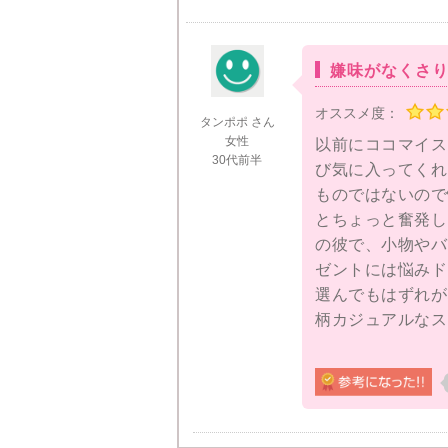
嫌味がなくさ
オススメ度：
タンポポ さん
女性
以前にココマイス
30代前半
び気に入ってくれ
ものではないので
とちょっと奮発し
の彼で、小物やバ
ゼントには悩みド
選んでもはずれが
柄カジュアルなス
ート（ビターチョ
私のセンスがいい
がらも大人の風格
められたそうです
り皮もいい感じに