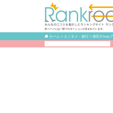
本ページには一部プロモーションが含まれています。

ホーム
>
エンタメ・旅行
>
彼氏X'ma