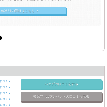
m0851の詳細はこちら

口コミ
）
バッグの口コミをする
口コミ
）
口コミ
）
彼氏X'masプレゼントの口コミ掲示板
口コミ
）
口コミ
）