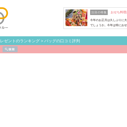
おせち料理
注目の特集
今年のお正月は久しぶりに大
でしょうか。今年は特におせ
sプレゼントのランキング
>
バッグの口コミ評判