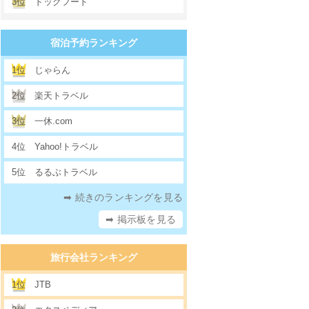
3位
ドッグフード
宿泊予約ランキング
1位
じゃらん
2位
楽天トラベル
3位
一休.com
4位
Yahoo!トラベル
5位
るるぶトラベル
➡ 続きのランキングを見る
➡ 掲示板を見る
旅行会社ランキング
1位
JTB